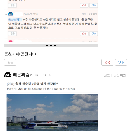
준천지야 준천지야
답글
0
0
레몬과즙
26-06-09 12:05
신고
|
공감 확인