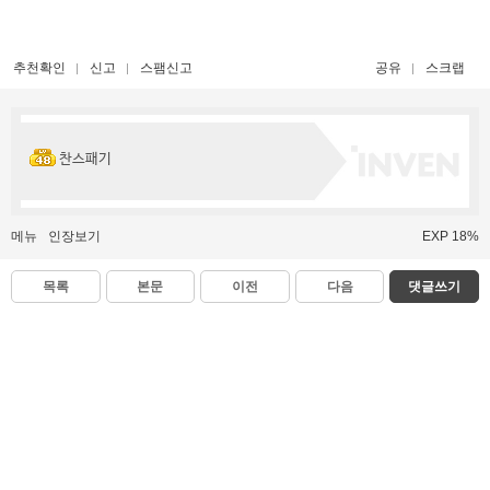
추천확인
신고
스팸신고
공유
스크랩
찬스패기
메뉴
인장보기
EXP 18%
목록
본문
이전
다음
댓글쓰기