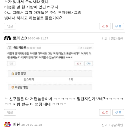
누가 빚내서 주식사라 했냐
비슷한 말 한 사람이 있긴 하구나
아... 그래서 그짝 아재들은 주식 투자하라 그럼
빚내서 하라고 하는걸로 들은거야?
답글
0
0
토레스9
26-06-09 11:27
신고
|
공감 확인
느 친구들은 다 저런놈들이네 ㅋㅋㅋㅋㅋㅋ 펨천지인가보네?ㅋㅋㅋㅋㅋ
ㅋㅋ 지령 받은 티 엄청 내네 ㅋㅋㅋㅋ
답글
2
0
비난
26-06-09 11:28
신고
|
공감 확인