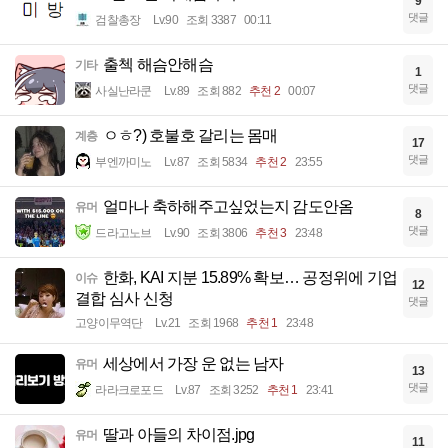
9
댓글
검찰총장
Lv.90
조회 3387
00:11
출첵 해슴안해슴
기타
1
댓글
사실난라쿤
Lv.89
조회 882
추천 2
00:07
ㅇㅎ?) 호불호 갈리는 몸매
계층
17
댓글
부엔까미노
Lv.87
조회 5834
추천 2
23:55
얼마나 축하해주고싶었는지 감도안옴
유머
8
댓글
드라고노브
Lv.90
조회 3806
추천 3
23:48
한화, KAI 지분 15.89% 확보… 공정위에 기업
이슈
12
결합 심사 신청
댓글
고양이무역단
Lv.21
조회 1968
추천 1
23:48
세상에서 가장 운 없는 남자
유머
13
댓글
라라크로포드
Lv.87
조회 3252
추천 1
23:41
딸과 아들의 차이점.jpg
유머
11