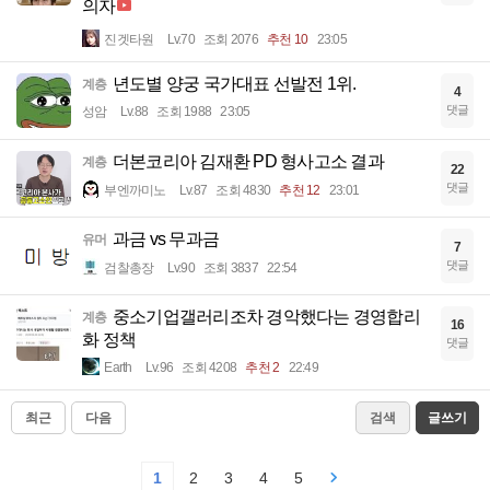
의자
진겟타원
Lv.70
조회 2076
추천 10
23:05
년도별 양궁 국가대표 선발전 1위.
계층
4
댓글
성암
Lv.88
조회 1988
23:05
더본코리아 김재환 PD 형사고소 결과
계층
22
댓글
부엔까미노
Lv.87
조회 4830
추천 12
23:01
과금 vs 무과금
유머
7
댓글
검찰총장
Lv.90
조회 3837
22:54
중소기업갤러리조차 경악했다는 경영합리
계층
16
화 정책
댓글
Earth
Lv.96
조회 4208
추천 2
22:49
최근
다음
검색
글쓰기
1
2
3
4
5