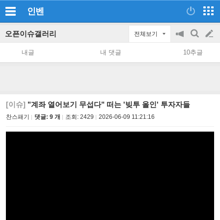
인벤
오픈이슈갤러리
전체보기
공
검
글
지
색
내글
내 댓글
10추글
on/off
쓰
기
[이슈]
"계좌 열어보기 무섭다" 떠는 '빚투 올인' 투자자들
찬스패기
댓글: 9 개
조회:
2429
2026-06-09 11:21:16