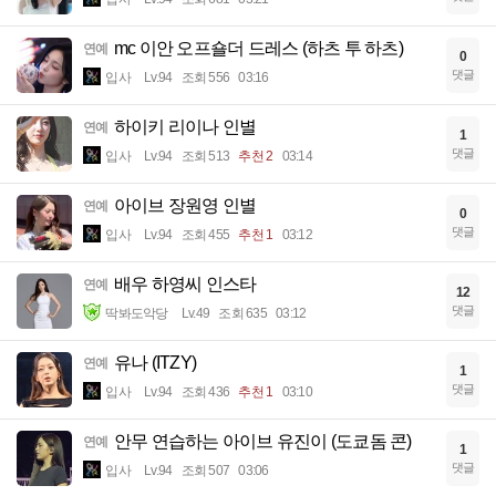
mc 이안 오프숄더 드레스 (하츠 투 하츠)
연예
0
댓글
입사
Lv.94
조회 556
03:16
하이키 리이나 인별
연예
1
댓글
입사
Lv.94
조회 513
추천 2
03:14
아이브 장원영 인별
연예
0
댓글
입사
Lv.94
조회 455
추천 1
03:12
배우 하영씨 인스타
연예
12
댓글
딱봐도악당
Lv.49
조회 635
03:12
유나 (ITZY)
연예
1
댓글
입사
Lv.94
조회 436
추천 1
03:10
안무 연습하는 아이브 유진이 (도쿄돔 콘)
연예
1
댓글
입사
Lv.94
조회 507
03:06