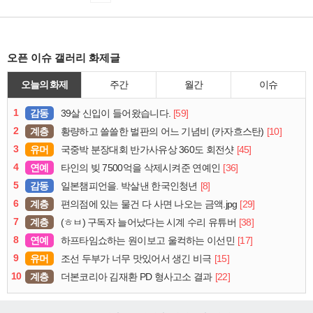
오픈 이슈 갤러리 화제글
오늘의 화제
주간
월간
이슈
1
감동
[59]
39살 신입이 들어왔습니다.
2
계층
[10]
황량하고 쓸쓸한 벌판의 어느 기념비 (카자흐스탄)
3
유머
[45]
국중박 분장대회 반가사유상 360도 회전샷
4
연예
[36]
타인의 빚 7500억을 삭제시켜준 연예인
5
감동
[8]
일본챔피언을. 박살낸 한국인청년
6
계층
[29]
편의점에 있는 물건 다 사면 나오는 금액.jpg
7
계층
[38]
(ㅎㅂ) 구독자 늘어났다는 시계 수리 유튜버
8
연예
[17]
하프타임쇼하는 원이보고 울컥하는 이선민
9
유머
[15]
조선 두부가 너무 맛있어서 생긴 비극
10
계층
[22]
더본코리아 김재환 PD 형사고소 결과