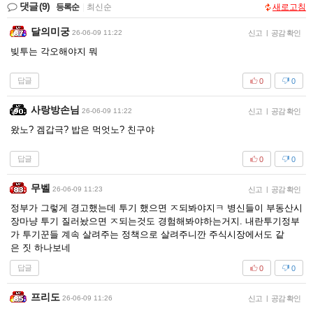
댓글
(9)
등록순
|
최신순
새로고침
달의미궁
26-06-09 11:22
신고
|
공감 확인
빚투는 각오해야지 뭐
답글
0
0
사랑방손님
26-06-09 11:22
신고
|
공감 확인
왔노? 겜갑극? 밥은 먹엇노? 친구야
답글
0
0
무벨
26-06-09 11:23
신고
|
공감 확인
정부가 그렇게 경고했는데 투기 했으면 ㅈ되봐야지ㅋ 병신들이 부동산시
장마냥 투기 질러놨으면 ㅈ되는것도 경험해봐야하는거지. 내란투기정부
가 투기꾼들 계속 살려주는 정책으로 살려주니깐 주식시장에서도 같
은 짓 하나보네
답글
0
0
프리도
26-06-09 11:26
신고
|
공감 확인