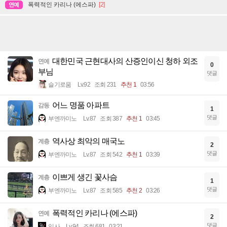
폭력적인 카리나 (에스파)
[2]
연예
대한민국 근현대사의 산증인이신 청하 외조
연예
0
부님
댓글
슬기로움
Lv.92
조회 231
추천 1
03:56
어느 명품 아파트
감동
1
댓글
부엔까미노
Lv.87
조회 387
추천 1
03:45
역사상 최악의 매국노
계층
2
댓글
부엔까미노
Lv.87
조회 542
추천 1
03:39
이쁘게 생긴 꽃사슴
계층
1
댓글
부엔까미노
Lv.87
조회 585
추천 2
03:26
폭력적인 카리나 (에스파)
연예
2
댓글
입사
Lv.94
조회 681
03:21