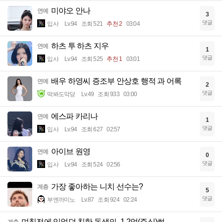
미야오 안나
연예
3
댓글
입사
Lv.94
조회 521
추천 2
03:04
하츠 투 하츠 지우
연예
1
댓글
입사
Lv.94
조회 525
추천 1
03:01
배우 하영씨 증조부 안상호 행적 과 어록
연예
2
댓글
딱봐도악당
Lv.49
조회 933
03:00
에스파 카리나
연예
1
댓글
입사
Lv.94
조회 627
02:57
아이브 원영
연예
0
댓글
입사
Lv.94
조회 524
02:56
가장 좋아하는 니치 선수는?
계층
5
댓글
부엔까미노
Lv.87
조회 924
02:24
며칠전에 있었던 친한 동생의 -1.2억(주식)썰