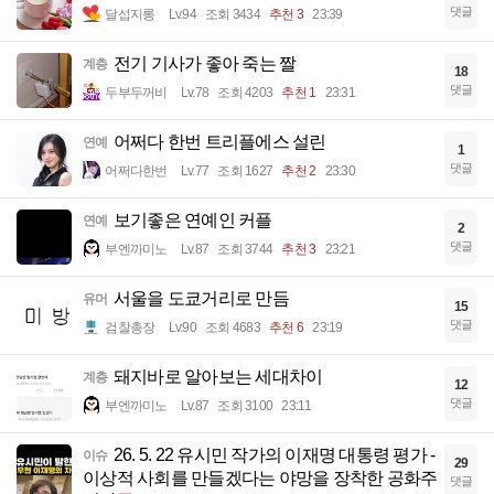
댓글
달섭지롱
Lv.94
조회 3434
추천 3
23:39
전기 기사가 좋아 죽는 짤
계층
18
댓글
두부두꺼비
Lv.78
조회 4203
추천 1
23:31
어쩌다 한번 트리플에스 설린
연예
1
댓글
어쩌다한번
Lv.77
조회 1627
추천 2
23:30
보기좋은 연예인 커플
연예
2
댓글
부엔까미노
Lv.87
조회 3744
추천 3
23:21
서울을 도쿄거리로 만듬
유머
15
댓글
검찰총장
Lv.90
조회 4683
추천 6
23:19
돼지바로 알아보는 세대차이
계층
12
댓글
부엔까미노
Lv.87
조회 3100
23:11
26. 5. 22 유시민 작가의 이재명 대통령 평가 -
이슈
29
이상적 사회를 만들겠다는 야망을 장착한 공화주
댓글