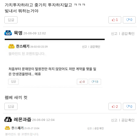
가치투자하라고 좆가치 투자하지말고 ㅋㅋㅋ
빚내서 뭐하는거야
답글
1
0
묵명
26-06-09 12:02
신고
|
공감 확인
펨베 새끼 컷
답글
2
0
레몬과즙
26-06-09 12:04
신고
|
공감 확인