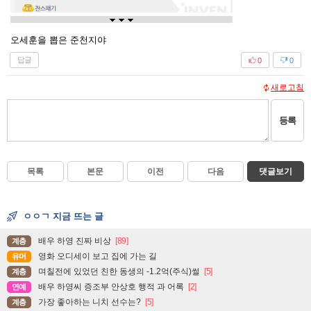
오세훈을 뽑은 준천지야
답글
0
0
새로고침
등록
목록
본문
이전
다음
댓글보기
ㅇㅇㄱ 지금 뜨는 글
배우 하영 진짜 비상
[89]
계층
영화 오디세이 보고 집에 가는 길
유머
며칠전에 있었던 친한 동생의 -1.2억(주식)썰
[5]
계층
배우 하영씨 증조부 안상호 행적 과 어록
[2]
연예
가장 좋아하는 니치 선수는?
[5]
계층