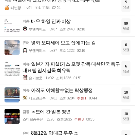
계층
5
댓글
쾌변왕
Lv.91
조회 1164
02:24
배우 하영 진짜 비상
계층
89
댓글
부엔까미노
Lv.87
조회 2443
02:18
영화 오디세이 보고 집에 가는 길
유머
0
댓글
부엔까미노
Lv.87
조회 1222
02:16
일본기자 피셜)거스 포옛 감독,대한민국 축구
이슈
6
대표팀 임시감독 최유력
댓글
슬기로움
Lv.92
조회 1336
01:51
아직도 이해할수없는 탁상행정
이슈
10
댓글
제르만크록
Lv.81
조회 3204
추천 1
00:44
독도에 간 일본 청년
감동
10
댓글
스티브승준유
Lv.76
조회 2635
추천 8
00:35
8울12일 역대급 우주 쇼
유머