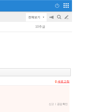
전체보기
공
검
글
지
색
10추글
on/off
쓰
기
새로고침
신고
|
공감 확인