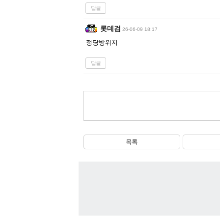
답글
롯데검
26-06-09 18:17
정당방위지
답글
목록