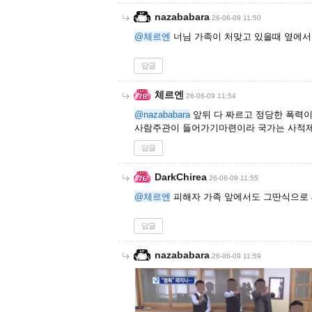
nazababara
26-06-09 11:50
@체르엔
너님 가족이 처맞고 있을때 옆에서
답글
체르엔
26-06-09 11:54
@nazababara
앞뒤 다 짜르고 정당한 폭력이
사람주관이 들어가기마련이라 국가는 사적제
답글
DarkChirea
26-06-09 11:55
@체르엔
피해자 가족 앞에서도 그딴식으로
답글
nazababara
26-06-09 11:59