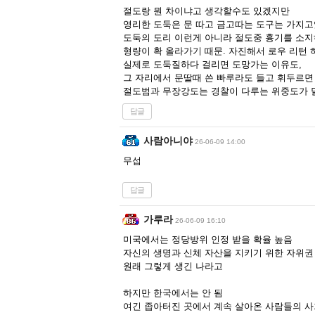
절도랑 뭔 차이냐고 생각할수도 있겠지만
영리한 도둑은 문 따고 금고따는 도구는 가지고
도둑의 도리 이런게 아니라 절도중 흉기를 소
형량이 확 올라가기 때문. 자진해서 로우 리턴 
실제로 도둑질하다 걸리면 도망가는 이유도,
그 자리에서 문딸때 쓴 빠루라도 들고 휘두르면
절도범과 무장강도는 경찰이 다루는 위중도가 
답글
사람아니야
26-06-09 14:00
무섭
답글
가루라
26-06-09 16:10
미국에서는 정당방위 인정 받을 확율 높음
자신의 생명과 신체 자산을 지키기 위한 자위권
원래 그렇게 생긴 나라고
하지만 한국에서는 안 됨
여긴 좁아터진 곳에서 계속 살아온 사람들의 