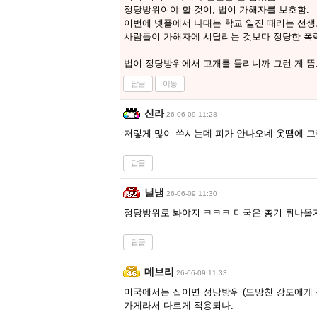
정당방위여야 할 것이, 법이 가해자를 보호함.
이번에 넷플에서 나대는 학교 일진 때리는 선생
사람들이 가해자에 시달리는 것보다 정당한 폭
법이 정당방위에서 고개를 돌리니까 그런 게 뜸
답글
이동
신라
26-06-09 11:28
저렇게 많이 쑤시는데 피가 안나오네 옷땜에 
답글
닐냄
26-06-09 11:30
정당방위로 봐야지 ㅋㅋㅋ 미국은 총기 튀나올
답글
데브리
26-06-09 11:33
미국에서는 집이면 정당방위 (도망친 강도에게 
가게라서 다르게 적용되나.