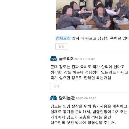
@체르엔
앞뒤 다 짜르고 정당한 폭력은 없
답글
글로리X
26-06-09 11:39
근대 강도는 진짜 죽여도 죄가 안되야 한다고
생각함. 강도 하는데 정당성이 있는것도 아니
죽기 싫으면 강도짓 안하면 되는거임
답글
달리는관
26-06-09 12:00
강도는 인명 살상을 위해 흉기사용을 계획하고
실제로 흉기를 준비해서, 범행현장에 가져오는
가게에서 강도가 권총을 꺼내는 순간
샵주인의 샷건 발사에 정당성을 주는거.