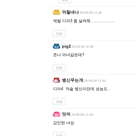
까칠네나
26-06-09 11:38
제발 디아3 좀 살려줘....................
답글
pig2
26-06-09 11:39
존나 마녀같은데?
답글
병신무는개
26-06-09 11:44
디아4 악술 병신이던데 성능도..
답글
맛저
26-06-09 11:48
강인한 녀성
답글