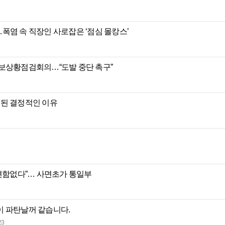
”…폭염 속 직장인 사로잡은 ‘점심 몰캉스’
안보상황점검회의…“도발 중단 촉구”
제된 결정적인 이유
 변함없다”… 사면초가 통일부
이 파탄날꺼 같습니다.
23