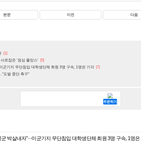
본문
이전
다음
유
[1]
인 사로잡은 ‘점심 몰캉스’
[5]
·미군기지 무단침입 대학생단체 회원 3명 구속, 1명은 기각
[7]
“도발 중단 촉구”
군 박살내자”···미군기지 무단침입 대학생단체 회원 3명 구속, 1명은