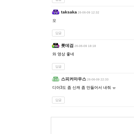
taksaka
26-06-09 12:32
오
답글
롯데검
26-06-09 18:18
와 영상 좋네
답글
스피커마우스
26-06-09 22:33
디아3도 좀 신캐 좀 만들어서 내줘 ㅠ
답글