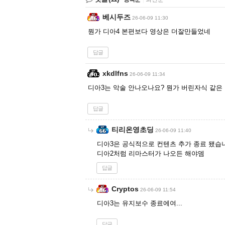
베시두즈
26-06-09 11:30
뭔가 디아4 본편보다 영상은 더잘만들었네
답글
xkdlfns
26-06-09 11:34
디아3는 악술 안나오나요? 뭔가 버린자식 같은
답글
티리온영초딩
26-06-09 11:40
디아3은 공식적으로 컨텐츠 추가 종료 됐습
디아2처럼 리마스터가 나오든 해야뎀
답글
Cryptos
26-06-09 11:54
디아3는 유지보수 종료에여...
답글