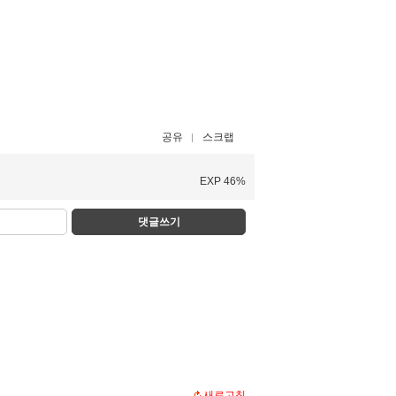
공유
스크랩
EXP 46%
댓글쓰기
새로고침