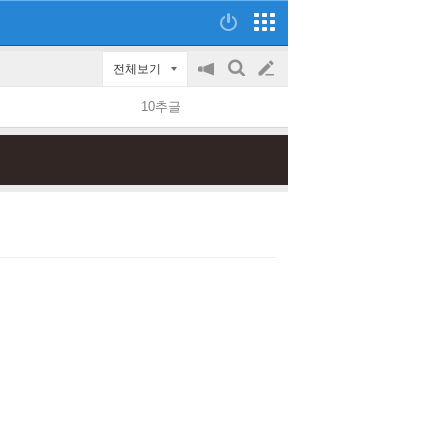
전체보기
공
검
글
지
색
10추글
on/off
쓰
기