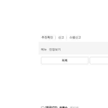
추천확인
신고
스팸신고
메뉴
인장보기
목록
댓글
(11)
등록순
|
최신순