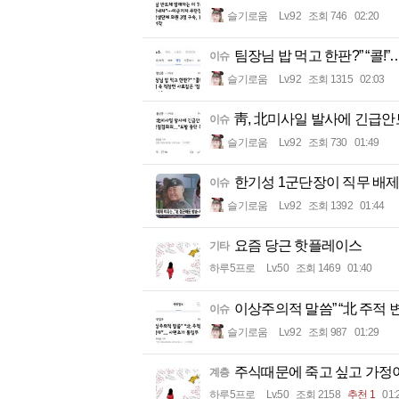
슬기로움
Lv.92
조회 746
02:20
팀장님 밥 먹고 한판?” “콜!
이슈
슬기로움
Lv.92
조회 1315
02:03
靑, 北미사일 발사에 긴급
이슈
슬기로움
Lv.92
조회 730
01:49
한기성 1군단장이 직무 배
이슈
슬기로움
Lv.92
조회 1392
01:44
요즘 당근 핫플레이스
기타
하루5프로
Lv.50
조회 1469
01:40
이상주의적 말씀” “北 주적
이슈
슬기로움
Lv.92
조회 987
01:29
주식때문에 죽고 싶고 가정
계층
하루5프로
Lv.50
조회 2158
추천 1
01: