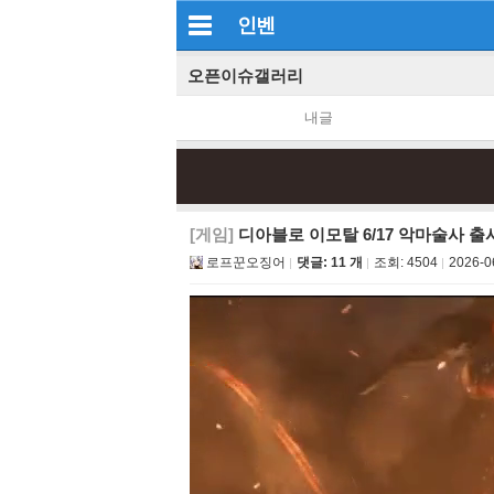
인벤
오픈이슈갤러리
내글
[게임]
디아블로 이모탈 6/17 악마술사 출
로프꾼오징어
댓글: 11 개
조회:
4504
2026-0