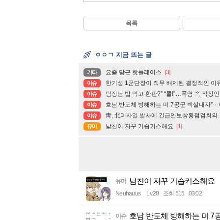
목록
ㅇㅇㄱ 지금 뜨는 글
요즘 당근 핫플레이스
[3]
기타
한기성 1군단장이 직무 배제된 결정적인 이
이슈
팀장님 밥 먹고 한판?” “콜!”…폭염 속 직장
이슈
호남 반도체 방해하는 미 7공군 박살내자”··
이슈
靑, 北미사일 발사에 긴급안보상황점검회의…
이슈
남친이 자꾸 기습키스해요
[1]
유머
남친이 자꾸 기습키스해요
유머
Neuhauus
Lv.20
조회 515
03:02
호남 반도체 방해하는 미 7공
이슈