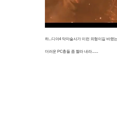
하...디아4 악마술사가 이런 외형이길 바랬
더러운 PC충들 좀 짤라 내라.......​