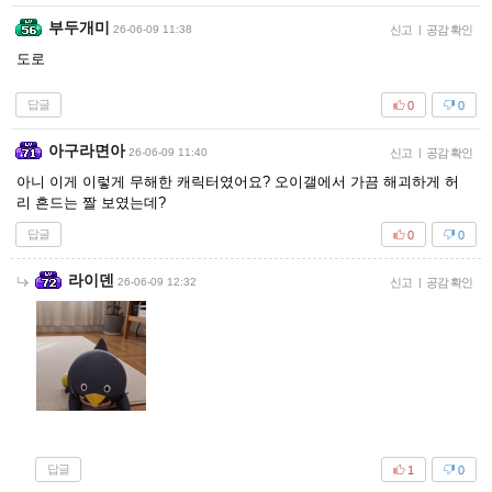
부두개미
26-06-09 11:38
신고
|
공감 확인
도로
답글
0
0
아구라면아
26-06-09 11:40
신고
|
공감 확인
아니 이게 이렇게 무해한 캐릭터였어요? 오이갤에서 가끔 해괴하게 허
리 흔드는 짤 보였는데?
답글
0
0
라이덴
26-06-09 12:32
신고
|
공감 확인
답글
1
0