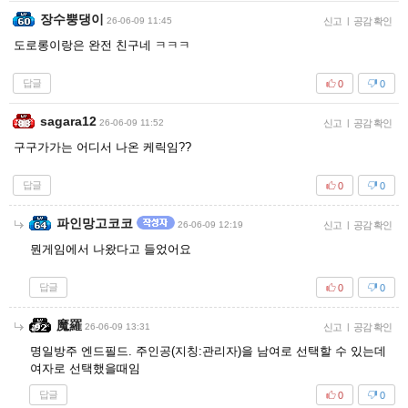
장수뿡댕이
26-06-09 11:45
신고
|
공감 확인
도로롱이랑은 완전 친구네 ㅋㅋㅋ
답글
0
0
sagara12
26-06-09 11:52
신고
|
공감 확인
구구가가는 어디서 나온 케릭임??
답글
0
0
파인망고코코
26-06-09 12:19
신고
|
공감 확인
뭔게임에서 나왔다고 들었어요
답글
0
0
魔羅
26-06-09 13:31
신고
|
공감 확인
명일방주 엔드필드. 주인공(지칭:관리자)을 남여로 선택할 수 있는데
여자로 선택했을때임
답글
0
0