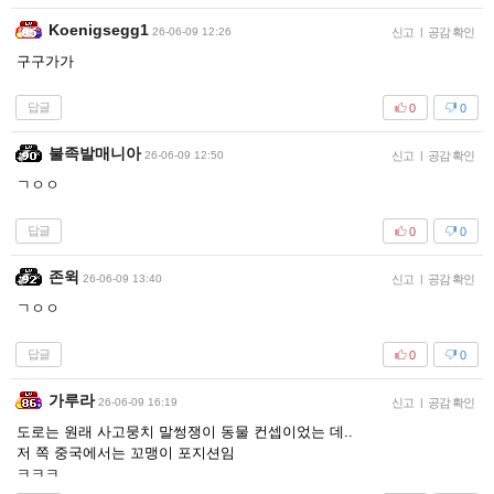
Koenigsegg1
26-06-09 12:26
신고
|
공감 확인
구구가가
답글
0
0
불족발매니아
26-06-09 12:50
신고
|
공감 확인
ㄱㅇㅇ
답글
0
0
존윅
26-06-09 13:40
신고
|
공감 확인
ㄱㅇㅇ
답글
0
0
가루라
26-06-09 16:19
신고
|
공감 확인
도로는 원래 사고뭉치 말썽쟁이 동물 컨셉이었는 데..
저 쪽 중국에서는 꼬맹이 포지션임
ㅋㅋㅋ