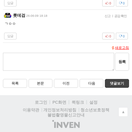
답글
0
0
롯데검
26-06-09 18:18
신고
|
공감 확인
ㄱㅇㅇ
답글
0
0
새로고침
등록
목록
본문
이전
다음
댓글보기
로그인
PC화면
퀵링크
설정
청소년보호정책
이용약관
개인정보처리방침
▲
불법촬영물신고안내
(주)
인