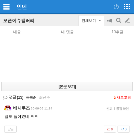
인벤
오픈이슈갤러리
전체보기
공
검
글
지
색
내글
내 댓글
10추글
on/off
쓰
기
[본문 보기]
댓글
(13)
등록순
|
최신순
새로고침
베시두즈
26-06-09 11:34
신고
|
공감 확인
벨도 들어왔네 ㅋㅋ
답글
0
0