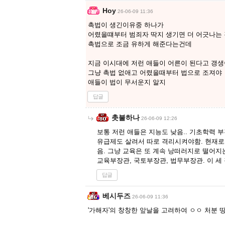
Hoy
26-06-09 11:36
촉법이 생긴이유중 하나가
어렸을떄부터 범죄자 딱지 생기면 더 어긋나는
촉법으로 조금 유하게 해준다는건데
지금 이시대에 저런 애들이 어른이 된다고 갱생
그냥 촉법 없애고 어렸을때부터 법으로 조져야
애들이 법이 무서운지 알지
답글
촛불하나
26-06-09 12:26
보통 저런 애들은 지능도 낮음.. 기초학력 
유급제도 살려서 따로 격리시켜야함. 현재로
음. 그냥 교육은 또 계속 낭떠러지로 떨어지
교육부장관, 국토부장관, 법무부장관. 이 세
답글
베시두즈
26-06-09 11:36
'가해자'의 창창한 앞날을 고려하여 ㅇㅇ 처분 