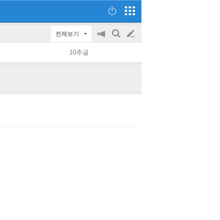
전체보기
공
검
글
지
색
10추글
on/off
쓰
기