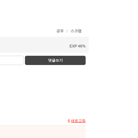
공유
스크랩
EXP 46%
댓글쓰기
새로고침