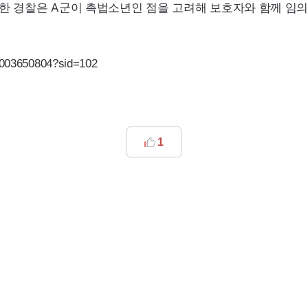
한 경찰은 A군이 촉법소년인 점을 고려해 보호자와 함께 임
/0003650804?sid=102
1