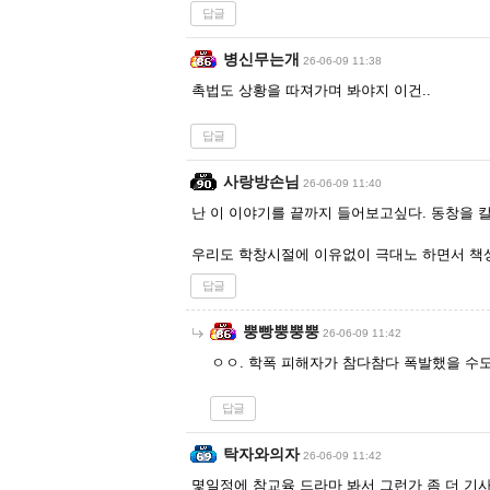
답글
병신무는개
26-06-09 11:38
촉법도 상황을 따져가며 봐야지 이건..
답글
사랑방손님
26-06-09 11:40
난 이 이야기를 끝까지 들어보고싶다. 동창을 
우리도 학창시절에 이유없이 극대노 하면서 책
답글
뿡빵뿡뿡뿡
26-06-09 11:42
ㅇㅇ. 학폭 피해자가 참다참다 폭발했을 수
답글
탁자와의자
26-06-09 11:42
몇일정에 참교육 드라마 봐서 그런가 좀 더 기