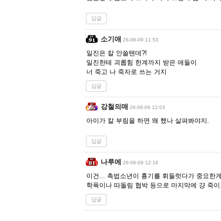
답글
소기애
26-06-09 11:53
일진은 칼 안쓸텐데?!
일진한테 괴롭힘 한계까지 받은 애들이
너 죽고 나 죽자로 쓰는 거지
답글
강철의매
26-06-09 12:03
아이가 칼 부림을 하면 왜 했나 살펴봐야지.
답글
나루에
26-06-09 12:16
이건... 촉법소년이 흉기를 휘둘럿다가 중요한게 
학폭이나 따돌림 협박 등으로 마지막에 걍 죽이
답글