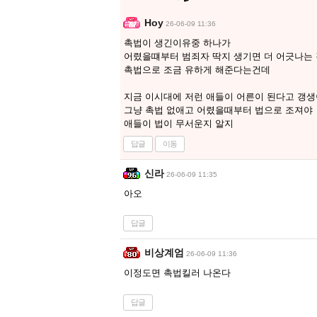
Hoy
26-06-09 11:36
촉법이 생긴이유중 하나가
어렸을떄부터 범죄자 딱지 생기면 더 어긋나는
촉법으로 조금 유하게 해준다는건데
지금 이시대에 저런 애들이 어른이 된다고 갱생
그냥 촉법 없애고 어렸을때부터 법으로 조져야
애들이 법이 무서운지 알지
답글
이동
신라
26-06-09 11:35
아오
답글
비상계엄
26-06-09 11:36
이정도면 촉법킬러 나온다
답글