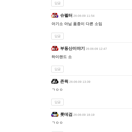
답글
슈펠터
26-06-09 11:54
아기소 아님 품종이 다른 소임
답글
부동산이야기
26-06-09 12:47
하이랜드 소
답글
존윅
26-06-09 13:39
ㄱㅇㅇ
답글
롯데검
26-06-09 18:19
ㄱㅇㅇ