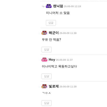
랜닉덤
26-06-09 12:19
미니어처 소 맞음
답글
해군이
26-06-09 11:36
우유 안 먹음?
답글
Hoy
26-06-09 11:37
이나이먹고 목동하고싶다
답글
빛로제
26-06-09 11:38
ㄱㅇㅅ
답글