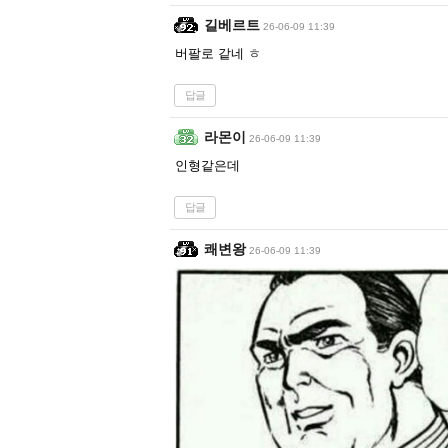
길베르트
26-06-09 11:39
버팔로 같네 ㅎ
답글
라몬이
26-06-09 11:39
인형같은데
답글
쾌변왕
26-06-09 11:39