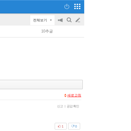
전체보기
공
검
글
지
색
10추글
on/off
쓰
기
새로고침
신고
|
공감 확인
1
0