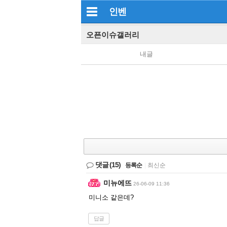
인벤
오픈이슈갤러리
내글
댓글
(15)
등록순
|
최신순
미뉴에뜨
26-06-09 11:36
미니소 같은데?
답글