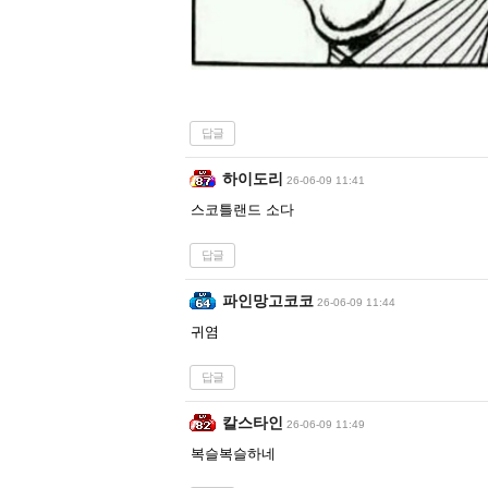
답글
하이도리
26-06-09 11:41
스코틀랜드 소다
답글
파인망고코코
26-06-09 11:44
귀염
답글
칼스타인
26-06-09 11:49
복슬복슬하네