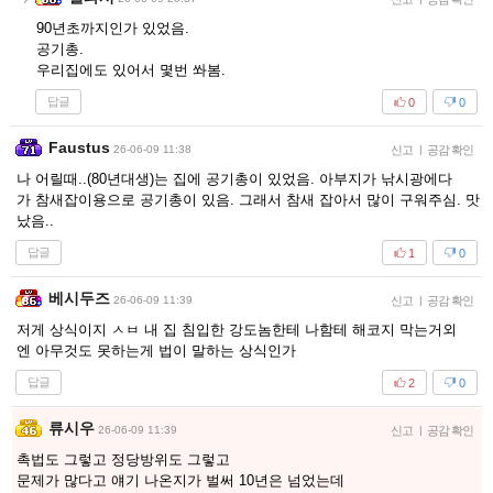
90년초까지인가 있었음.
공기총.
우리집에도 있어서 몇번 쏴봄.
답글
0
0
Faustus
26-06-09 11:38
신고
|
공감 확인
나 어릴때..(80년대생)는 집에 공기총이 있었음. 아부지가 낚시광에다
가 참새잡이용으로 공기총이 있음. 그래서 참새 잡아서 많이 구워주심. 맛
났음..
답글
1
0
베시두즈
26-06-09 11:39
신고
|
공감 확인
저게 상식이지 ㅅㅂ 내 집 침입한 강도놈한테 나함테 해코지 막는거외
엔 아무것도 못하는게 법이 말하는 상식인가
답글
2
0
류시우
26-06-09 11:39
신고
|
공감 확인
촉법도 그렇고 정당방위도 그렇고
문제가 많다고 얘기 나온지가 벌써 10년은 넘었는데