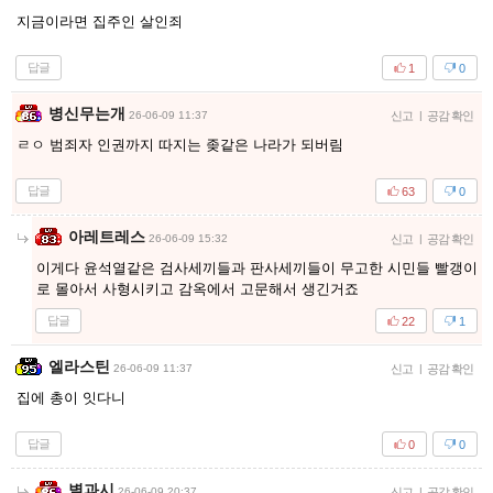
지금이라면 집주인 살인죄
답글
1
0
병신무는개
26-06-09 11:37
신고
|
공감 확인
ㄹㅇ 범죄자 인권까지 따지는 좆같은 나라가 되버림
답글
63
0
아레트레스
26-06-09 15:32
신고
|
공감 확인
이게다 윤석열같은 검사세끼들과 판사세끼들이 무고한 시민들 빨갱이
로 몰아서 사형시키고 감옥에서 고문해서 생긴거죠
답글
22
1
엘라스틴
26-06-09 11:37
신고
|
공감 확인
집에 총이 잇다니
답글
0
0
별과시
26-06-09 20:37
신고
|
공감 확인