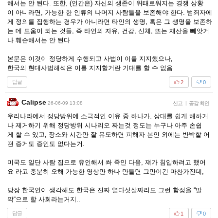
해서는 안 된다. 또한, (인간은) 자신의 생존이 위태로워지는 경쟁 상황
이 아니라면, 가능한 한 인류의 나머지 사람들을 보존해야 한다. 범죄자에
게 정의를 집행하는 경우가 아니라면 타인의 생명, 혹은 그 생명을 보존하
는 데 도움이 되는 것들, 즉 타인의 자유, 건강, 신체, 또는 재산을 빼앗거
나 훼손해서는 안 된다
본문은 이것이 정당하게 수행되고 사법이 이를 지지했으나,
한국의 현대사법해석은 이를 지지할거란 기대를 할 수 없음
답글
2
0
Calipse
26-06-09 13:08
신고
|
공감 확인
우리나라에서 정당방위에 소극적인 이유 중 하나가, 상대를 쉽게 해하거
나 제거하기 위해 정당방위 시나리오 짜는것 정도는 누구나 아주 손쉽
게 할 수 있고, 장소와 시간만 잘 유도하면 피해자 본인 외에는 반박할 어
떤 증거도 증인도 없다는거.
미국도 일단 사람 집으로 유인해서 쏴 죽인 다음, 쟤가 침입하려고 했어
요 라고 충분히 오해 가능한 영상만 하나 만들면 그만이긴 마찬가진데,
당장 한국인이 생각해도 한국은 진짜 열다섯살짜리도 그런 함정을 “딸
깍“으로 할 사회라는거지..
답글
1
0