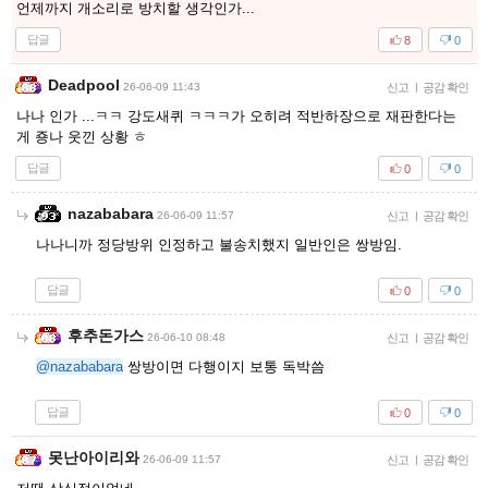
언제까지 개소리로 방치할 생각인가...
답글
8
0
Deadpool
26-06-09 11:43
신고
|
공감 확인
나나 인가 ...ㅋㅋ 강도새퀴 ㅋㅋㅋ가 오히려 적반하장으로 재판한다는
게 죵나 웃낀 상황 ㅎ
답글
0
0
nazababara
26-06-09 11:57
신고
|
공감 확인
나나니까 정당방위 인정하고 불송치했지 일반인은 쌍방임.
답글
0
0
후추돈가스
26-06-10 08:48
신고
|
공감 확인
@nazababara
쌍방이면 다행이지 보통 독박씀
답글
0
0
못난아이리와
26-06-09 11:57
신고
|
공감 확인