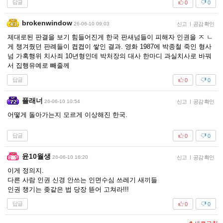
답글
0
0
brokenwindow
26-06-10 09:03
신고
|
공감 확인
제대로된 판결을 보기 힘들어진게 한국 판새넘들이 피해자 인권을 ㅈ ㄴ
게 챙겨줬던 판례들이 켭켭이 쌓인 결과. 영화 1987에 박종철 죽인 형사
넘 가혹행위 치사죄 10년형인데 박처장의 대사 한마디 과실치사로 바꿔
서 집행유예로 빼줄께
답글
0
0
플래너
26-06-10 10:54
신고
|
공감 확인
어떻게 돌아가는지 모르게 이상해진 한국.
답글
0
0
윤10월생
26-06-10 16:20
신고
|
공감 확인
이게 정의지.
다른 사람 인권 신경 안쓰는 인면수심 쓰레기 새끼들
인권 챙기는 좆같은 법 당장 뜯어 고쳐라!!!
답글
0
0