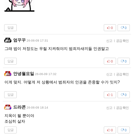
답글
0
0
엄꾸꾸
26-06-09 17:31
신고
|
공감 확인
그래 법이 저정도는 우릴 지켜줘야지 범죄자새끼들 인권말고
답글
0
0
안녕월요일
26-06-09 17:32
신고
|
공감 확인
이게 맞지. 어떻게 저 상황에서 범죄자의 인권을 존중할 수가 잇지?
답글
1
0
드라콘
26-06-09 18:14
신고
|
공감 확인
지옥이 될 뿐이야
조심히 살자
답글
0
0