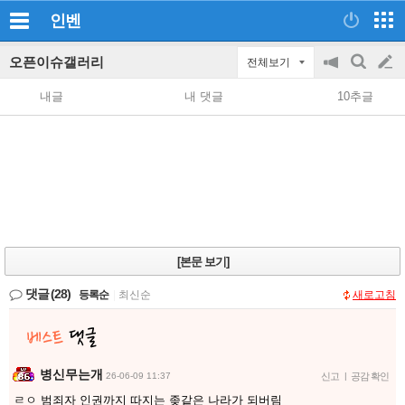
인벤
오픈이슈갤러리
전체보기
공
검
글
지
색
내글
내 댓글
10추글
on/off
쓰
기
[본문 보기]
댓글
(28)
등록순
|
최신순
새로고침
병신무는개
26-06-09 11:37
신고
|
공감 확인
ㄹㅇ 범죄자 인권까지 따지는 좆같은 나라가 되버림