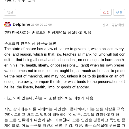
저땐 상식적이었네
답글
2
0
Delphine
26-06-09 12:06
신고
|
공감 확인
현대한국사회는 존로크의 인권개념을 상실하고 있음
존로크의 천부인권 원문을 보면,
The state of nature has a law of nature to govern it, which obliges every
one: and reason, which is that law, teaches all mankind, who will but con
sult it, that being all equal and independent, no one ought to harm anoth
er in his life, health, liberty, or possessions… (and) when his own preser
vation comes not in competition, ought he, as much as he can, to preser
ve the rest of mankind, and may not, unless it be to do justice on an off
ender, take away, or impair the life, or what tends to the preservation of t
he life, the liberty, health, limb, or goods of another.
라고 되어 있는데, AI로 저 소릴 번역해도 이렇게 나옴
자연 상태에는 이를 지배하는 자연법이 존재하며, 이는 모든 사람을 구속
한다. 그리고 바로 그 법칙에 해당하는 '이성'은, 그것을 경청하고자 하
는 모든 인류에게 다음과 같이 가르친다. 모든 인간은 평등하고 독립된 존
재이므로, 어느 누구도 타인의 생명, 건강, 자유, 또는 소유물에 위해를 가