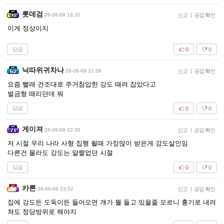
롯데검
26-06-09 18:20
신고
|
공감 확인
이게 정상이지
답글
0
0
닉따위귀차나
26-06-09 21:38
신고
|
공감 확인
요즘 빨래 건조대로 주거참압한 강도 때려 잡았다고
벌금형 때리던데 뭐
답글
0
0
게이져
26-06-09 22:30
신고
|
공감 확인
저 시절 우리 나라 사형 집행 될때 가장많이 받은게 강도살인임
다른건 몰라도 강도는 얄짤없던 시절
답글
0
0
카론
26-06-09 23:52
신고
|
공감 확인
집에 강도든 도둑이든 들어오면 걔가 뭘 들고 있을줄 모르니 흉기로 내려
쳐도 정당방위로 해야지