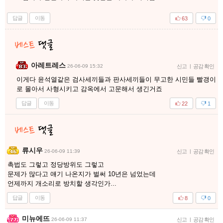
답글
이동
63
0
아레트레스
26-06-09 15:32
신고
|
공감 확인
이게다 윤석열같은 검사세끼들과 판사세끼들이 무고한 시민들 빨갱이
로 몰아서 사형시키고 감옥에서 고문해서 생긴거죠
답글
이동
22
1
류시우
26-06-09 11:39
신고
|
공감 확인
촉법도 그렇고 정당방위도 그렇고
문제가 많다고 얘기 나온지가 벌써 10년은 넘었는데
언제까지 개소리로 방치할 생각인가...
답글
이동
8
0
미뉴에뜨
26-06-09 11:37
신고
|
공감 확인