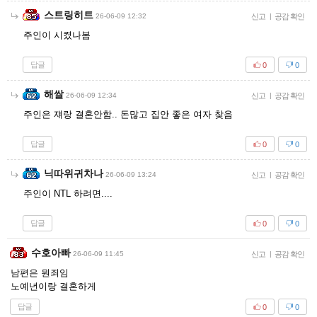
스트링히트
26-06-09 12:32
신고
|
공감 확인
주인이 시켰나봄
답글
0
0
해쌀
26-06-09 12:34
신고
|
공감 확인
주인은 쟤랑 결혼안함.. 돈많고 집안 좋은 여자 찾음
답글
0
0
닉따위귀차나
26-06-09 13:24
신고
|
공감 확인
주인이 NTL 하려면....
답글
0
0
수호아빠
26-06-09 11:45
신고
|
공감 확인
남편은 뭔죄임
노예년이랑 결혼하게
답글
0
0