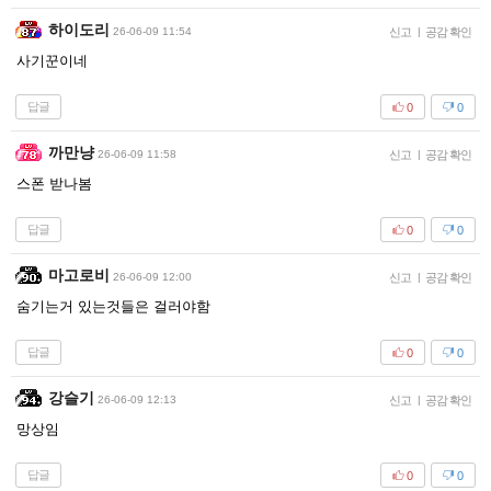
하이도리
26-06-09 11:54
신고
|
공감 확인
사기꾼이네
답글
0
0
까만냥
26-06-09 11:58
신고
|
공감 확인
스폰 받나봄
답글
0
0
마고로비
26-06-09 12:00
신고
|
공감 확인
숨기는거 있는것들은 걸러야함
답글
0
0
강슬기
26-06-09 12:13
신고
|
공감 확인
망상임
답글
0
0