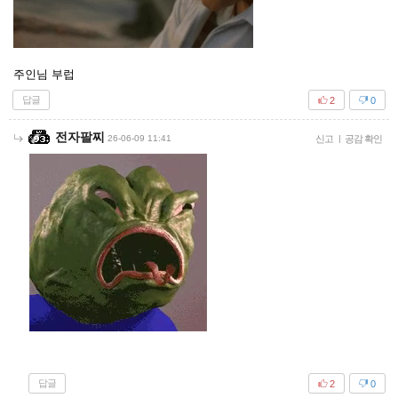
주인님 부럽
답글
2
0
전자팔찌
26-06-09 11:41
신고
|
공감 확인
답글
2
0