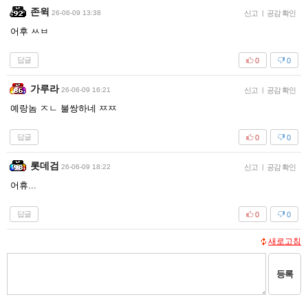
존윅
26-06-09 13:38
신고
|
공감 확인
어후 ㅆㅂ
답글
0
0
가루라
26-06-09 16:21
신고
|
공감 확인
예랑놈 ㅈㄴ 불쌍하네 ㅉㅉ
답글
0
0
롯데검
26-06-09 18:22
신고
|
공감 확인
어휴...
답글
0
0
새로고침
등록