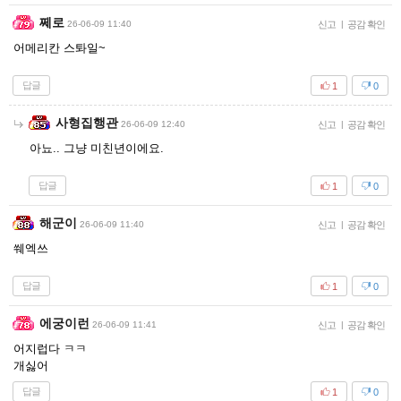
쩨로
26-06-09 11:40
신고
|
공감 확인
어메리칸 스톼일~
답글
1
0
사형집행관
26-06-09 12:40
신고
|
공감 확인
아뇨.. 그냥 미친년이에요.
답글
1
0
해군이
26-06-09 11:40
신고
|
공감 확인
쒜엑쓰
답글
1
0
에궁이런
26-06-09 11:41
신고
|
공감 확인
어지럽다 ㅋㅋ
개싫어
답글
1
0