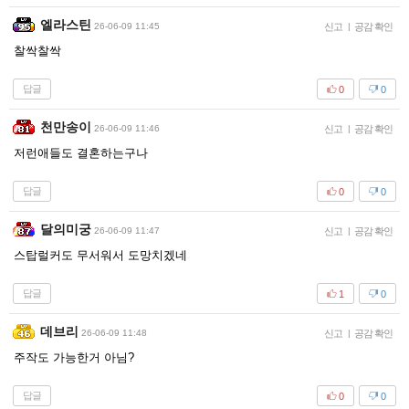
엘라스틴
26-06-09 11:45
신고
|
공감 확인
찰싹찰싹
답글
0
0
천만송이
26-06-09 11:46
신고
|
공감 확인
저런애들도 결혼하는구나
답글
0
0
달의미궁
26-06-09 11:47
신고
|
공감 확인
스탑럴커도 무서워서 도망치겠네
답글
1
0
데브리
26-06-09 11:48
신고
|
공감 확인
주작도 가능한거 아님?
답글
0
0