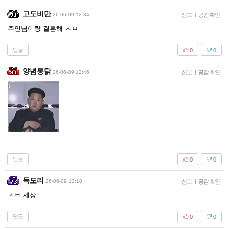
고도비만
26-06-09 12:34
신고
|
공감 확인
주인님이랑 결혼해 ㅅㅂ
답글
0
0
양념통닭
26-06-09 12:46
신고
|
공감 확인
답글
0
0
독도리
26-06-09 13:10
신고
|
공감 확인
ㅅㅂ 세상
답글
0
0