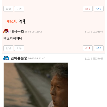
답글
이동
9
0
베시두즈
26-06-09 11:42
신고
|
공감 확인
대전차지뢰네
답글
이동
4
0
년째흥분중
26-06-09 11:40
신고
|
공감 확인