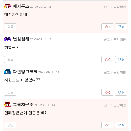
베시두즈
26-06-09 11:42
신고
|
공감 확인
대전차지뢰네
답글
4
0
번실험체
26-06-09 11:42
신고
|
공감 확인
허벌봉지네
답글
0
0
파인망고코코
26-06-09 11:44
신고
|
공감 확인
싸한느낌이 없었나??
답글
0
0
그림자군주
26-06-09 11:44
신고
|
공감 확인
걸레같은년이 결혼은 왜해
답글
9
0