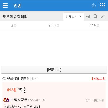
인벤
오픈이슈갤러리
전체보기
공
검
글
지
색
내글
내 댓글
10추글
on/off
쓰
기
[본문 보기]
댓글
(35)
등록순
|
최신순
새로고침
그림자군주
26-06-09 11:44
신고
|
공감 확인
걸레같은년이 결혼은 왜해