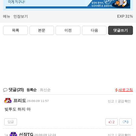
이게 지구냐!
메뉴
인장보기
EXP 31%
목록
본문
이전
다음
댓글쓰기
댓글
(25)
등록순
|
최신순
새로고침
프리도
26-06-09 11:57
신고
|
공감 확인
빚투도 하지 마
답글
2
0
선장TG
26-06-09 12:24
신고
|
공감 확인