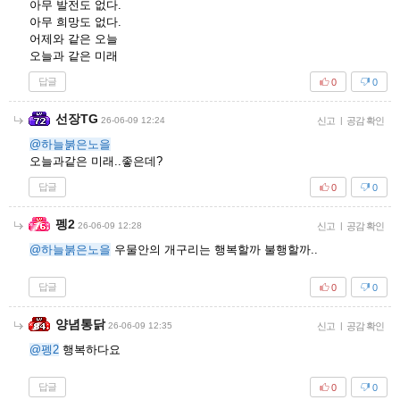
아무 발전도 없다.
아무 희망도 없다.
어제와 같은 오늘
오늘과 같은 미래
답글
0
0
선장TG
26-06-09 12:24
신고
|
공감 확인
@하늘붉은노을
오늘과같은 미래..좋은데?
답글
0
0
펭2
26-06-09 12:28
신고
|
공감 확인
@하늘붉은노을
우물안의 개구리는 행복할까 불행할까..
답글
0
0
양념통닭
26-06-09 12:35
신고
|
공감 확인
@펭2
행복하다요
답글
0
0