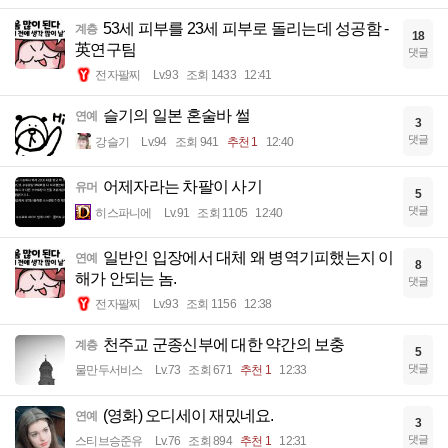
53세 피부를 23세 피부로 돌리는데 성공함 -
계층
18
英연구팀
댓글
전자팔찌
Lv.93
조회 1433
12:41
슬기의 일본 혼술바 썰
연예
3
댓글
강슬기
Lv.94
조회 941
추천 1
12:40
어제자라는 차팔이 사기
유머
5
댓글
히스파니에
Lv.91
조회 1105
12:40
일반인 입장에서 대체 왜 병역기피했는지 이
연예
8
해가 안되는 놈.
댓글
전자팔찌
Lv.93
조회 1156
12:38
천주교 군종신부에 대한 약간의 보충
계층
5
댓글
물만두서비스
Lv.73
조회 671
추천 1
12:33
(영화) 오디세이 재밌네요.
연예
3
댓글
스티브승준유
Lv.76
조회 894
추천 1
12:31