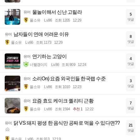
물놀이해서 신난 고릴라
유머
5
댓글
풀소유
Lv.86
조회 1205
12:29
남자들이 연애 어려운 이유
유머
8
댓글
풀소유
Lv.86
조회 1173
12:29
연기하는 고양이
유머
4
댓글
너빨갱이지
Lv.86
조회 909
12:24
소리On) 요즘 외국인들 한국랩 수준
유머
3
댓글
풀소유
Lv.86
조회 1010
12:23
요즘 효도 케이크 퀄리티 근황
유머
7
댓글
풀소유
Lv.86
조회 1594
추천 1
12:22
닭 VS 돼지 평생 한 음식만 공짜로 먹을 수 있다면??
유머
21
댓글
풀소유
Lv.86
조회 913
12:19