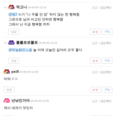
적고니
26-06-09 13:14
신고
|
공감 확인
@펭2
누가 "니 우물 안 임" 하지 않는 한 행복함
그로므로 남과 비교만 안하면 행복함
그래서 난 지금 행복함 히히
답글
0
0
롤롤로로롤로
26-06-09 13:33
신고
|
공감 확인
@하늘붉은노을
늘 어제 오늘만 같아라 오우 좋다
답글
0
0
peill
26-06-09 12:00
신고
|
공감 확인
마약 ㄷㄷ
답글
0
0
넌낚인거야
26-06-09 12:06
신고
|
공감 확인
역시 대게가 맛잇지