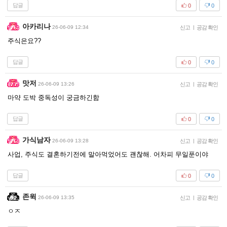
답글
0
0
아카리나
26-06-09 12:34
신고
|
공감 확인
주식은요??
답글
0
0
맛저
26-06-09 13:26
신고
|
공감 확인
마약 도박 중독성이 궁금하긴함
답글
0
0
가식남자
26-06-09 13:28
신고
|
공감 확인
사업, 주식도 결혼하기전에 말아먹었어도 괜찮해. 어차피 무일푼이야
답글
0
0
존윅
26-06-09 13:35
신고
|
공감 확인
ㅇㅈ