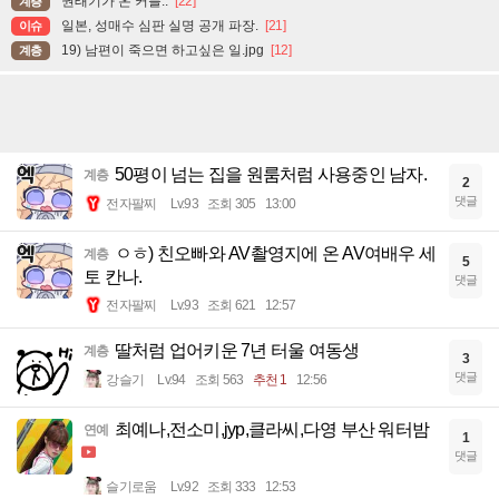
권태기가 온 커플..
[22]
계층
일본, 성매수 심판 실명 공개 파장.
[21]
이슈
19) 남편이 죽으면 하고싶은 일.jpg
[12]
계층
50평이 넘는 집을 원룸처럼 사용중인 남자.
계층
2
댓글
전자팔찌
Lv.93
조회 305
13:00
ㅇㅎ) 친오빠와 AV촬영지에 온 AV여배우 세
계층
5
토 칸나.
댓글
전자팔찌
Lv.93
조회 621
12:57
딸처럼 업어키운 7년 터울 여동생
계층
3
댓글
강슬기
Lv.94
조회 563
추천 1
12:56
최예나,전소미,jyp,클라씨,다영 부산 워터밤
연예
1
댓글
슬기로움
Lv.92
조회 333
12:53