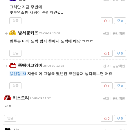
그치만 지금 주변에
빚투영끌한 사람이 승리자인걸..
답글
0
0
방서몽키즈
26-06-09 13:08
신고
|
공감 확인
빚투는 마약 도박 범죄 중에서 도박에 해당 ㅎㅎㅎ
답글
1
0
뚱땡이고양이
26-06-09 13:28
신고
|
공감 확인
@선장TG
지금이야 그렇죠 몇년전 코인붐때 생각해보면 어휴
답글
1
0
키스모리
26-06-09 11:57
신고
|
공감 확인
ㄹㅇ
답글
0
0