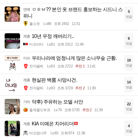
ㅇㅎㅂ?? 본인 옷 브랜드 홍보하는 시드니 스
연예
5
위니
댓글
풀소유
Lv.86
조회 2452
11:51
10년 우정 깨버리기..
계층
6
댓글
비요비타
Lv.81
조회 2312
11:48
우리나라에 엄청나게 많은 소나무숲 근황.
이슈
19
댓글
전자팔찌
Lv.93
조회 2722
추천 1
11:41
현실판 백룸 사망사건.
계층
14
댓글
전자팔찌
Lv.93
조회 3729
추천 2
11:39
약후) 주유하는 모델 서안
기타
22
댓글
돌체콜드부르
Lv.79
조회 3735
추천 2
11:39
KIA 이예은 치어리더
계층
4
댓글
바오밥나무
Lv.83
조회 874
11:38