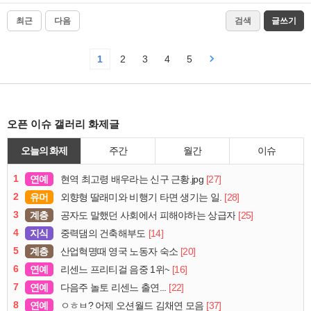
최근
다음
검색
글쓰기
1
2
3
4
5
오픈 이슈 갤러리 화제글
오늘의 화제
주간
월간
이슈
1
연예
[27]
현역 최고령 배우라는 신구 근황.jpg
2
유머
[28]
외향형 딸래미와 비행기 타면 생기는 일.
3
계층
[25]
공자도 말했던 사회에서 피해야하는 상급자
4
지식
[14]
중력댐의 건축해부도
5
계층
[20]
산업혁명때 영국 노동자 숙소
6
연예
[16]
리센느 프리티걸 음중 1위~
7
연예
[22]
다음주 놀토 리센느 출연...
8
연예
[37]
ㅇㅎㅂ? 어제 오션월드 김채연 모음