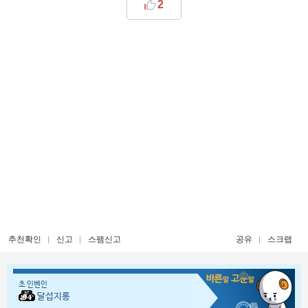
2
추천확인
신고
스팸신고
공유
스크랩
초 인벤인
달섭지롱