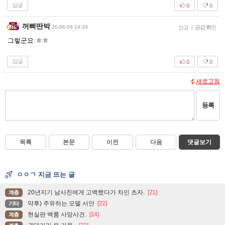
답글
0
0
꺼삐딴박
26-06-09 14:33
신고
|
공감 확인
그렇군요 ㅎㅎ
답글
0
0
새로고침
등록
목록
본문
이전
다음
댓글보기
ㅇㅇㄱ 지금 뜨는 글
20년지기 남사친에게 고백했다가 차인 츠자.
[21]
계층
약후) 주유하는 모델 서안
[22]
기타
현실판 백룸 사망사건.
[14]
계층