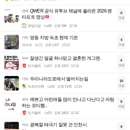
QWER 공식 유투브 채널에 올라온 2026 펜
연예
0
타포트 영상
댓글
큐땁이알
Lv.88
조회 596
12:18
영동 지방 속초 현재 기온
기타
4
댓글
과속좌
Lv.71
조회 1937
12:15
잘생긴 얼굴 하나믿고 결혼한 개그맨.
유머
6
댓글
전자팔찌
Lv.93
조회 2203
12:14
우리나라도로에서 벌어지는일
기타
10
댓글
제르만크록
Lv.81
조회 1365
12:14
예쁘고 어린애들 많이 만나고 다닌다고 자랑
유머
8
하는 포티햄..
댓글
전자팔찌
Lv.93
조회 1863
12:10
광복절 태극기 잘못 건 인천시
이슈
9