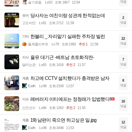
댓글
슬기로움
Lv.92
조회 1667
12:04
당사자는 여친이랑 성관계 한적없는데
유머
2
댓글
고도비만
Lv.91
조회 2712
11:59
한블리 _ 자리맡기 실패한 주차장 빌런
기타
22
댓글
돌체콜드부르
Lv.79
조회 1892
추천 1
11:58
을유 대기근 -베트남 초토화작전-
지식
7
댓글
달리는관
Lv.65
조회 1418
추천 2
11:57
차고에 CCTV 설치했다가 충격받은 남자
계층
8
댓글
Earth
Lv.96
조회 2306
11:57
레버러지 이티에프는 정청래가 입법했다!
이슈
16
댓글
신인선수
Lv.66
조회 1263
추천 2
11:55
19) 남편이 죽으면 하고싶은 일.jpg
계층
12
댓글
Earth
Lv.96
조회 3486
11:53