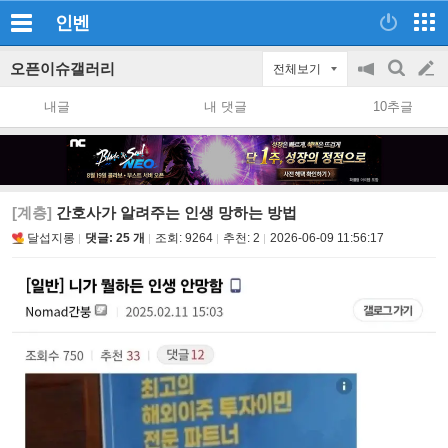
인벤
오픈이슈갤러리
전체보기
공
검
글
지
색
내글
내 댓글
10추글
on/off
쓰
기
[계층]
간호사가 알려주는 인생 망하는 방법
달섭지롱
댓글: 25 개
조회:
9264
추천:
2
2026-06-09 11:56:17