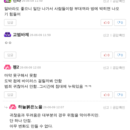
신라
26-06-09 11:59
신고
|
공감 확인
알바라도 좋으니 일단 나가서 사람들이랑 부대껴라 방에 박히면 나오
기 힘들어
답글
0
0
교범바제
26-06-09 11:59
신고
|
공감 확인
ㅇㅇ
답글
0
0
펭2
26-06-09 12:00
신고
|
공감 확인
마약 못구해서 못함
도박 컴에 바이러스 걸릴까봐 안함
범죄 귀찮아서 안함..그시간에 침대에 누워있음 ㅋㅋ
답글
0
0
하늘붉은노을
26-06-09 12:07
신고
|
공감 확인
귀찮음과 두려움은 대부분의 경우 위험을 막아주지만.
단 하나 단점.
아무 변화도 만들 수 없다.