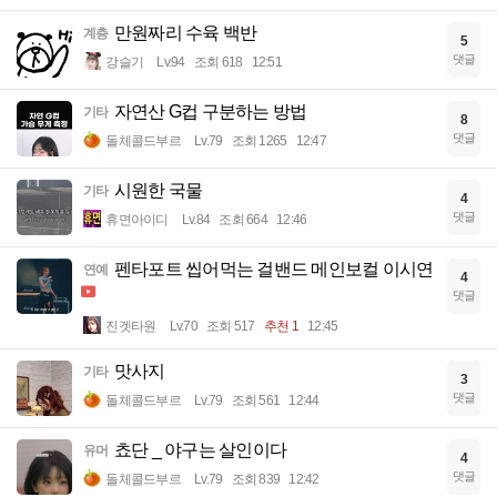
만원짜리 수육 백반
계층
5
댓글
강슬기
Lv.94
조회 618
12:51
자연산 G컵 구분하는 방법
기타
8
댓글
돌체콜드부르
Lv.79
조회 1265
12:47
시원한 국물
기타
4
댓글
휴면아이디
Lv.84
조회 664
12:46
펜타포트 씹어먹는 걸밴드 메인보컬 이시연
연예
4
댓글
진겟타원
Lv.70
조회 517
추천 1
12:45
맛사지
기타
3
댓글
돌체콜드부르
Lv.79
조회 561
12:44
쵸단 _ 야구는 살인이다
유머
4
댓글
돌체콜드부르
Lv.79
조회 839
12:42