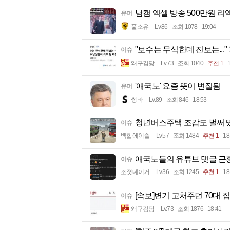
남캠 엑셀 방송 500만원 리
유머
풀소유
Lv.86
조회 1078
19:04
"보수는 무식한데 진보는..."
이슈
왜구김당
Lv.73
조회 1040
추천 1
'애국노' 요즘 뜻이 변질됨
유머
썽바
Lv.89
조회 846
18:53
청년버스주택 조감도 벌써 
이슈
백합에이슬
Lv.57
조회 1484
추천 1
18
애국노들의 유튜브 댓글 근
이슈
조졋네이거
Lv.36
조회 1245
추천 1
18
[속보]변기 고처주던 70대 
이슈
왜구김당
Lv.73
조회 1876
18:41