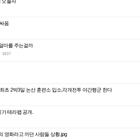
건 오늘자
 싸움
 얼마를 주는걸까
18:37
 최초 2박3일 논산 훈련소 입소,각개전투 야간행군 한다
가 테라팹 공개.
 영화라고 까던 사람들 상황.jpg