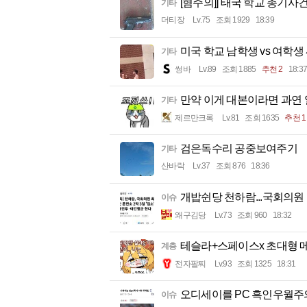
[혐주의]] 태국 학교 총기사
기타
더티장
Lv.75
조회 1929
18:39
미국 학교 남학생 vs 여학생
기타
썽바
Lv.89
조회 1885
추천 2
18:37
만약 이게 대본이라면 과연
기타
제르만크록
Lv.81
조회 1635
추천 1
검은독수리 공중보여주기
기타
산바락
Lv.37
조회 876
18:36
개밥쉰당 천하람...국회의원
이슈
왜구김당
Lv.73
조회 960
18:32
테슬라+스페이스x 초대형 메
계층
전자팔찌
Lv.93
조회 1325
18:31
오디세이를 PC 흑인우월주의
이슈