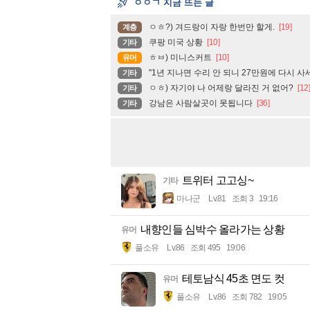
ㅇㅇㄱ 지금 뜨는 글
ㅇㅎ?) 겨드랑이 자랑 한번만 할게.
[19]
계층
쿠팡 미국 상황
[10]
기타
ㅎㅂ) 미니스커트
[10]
유머
"1년 지나면 수리 안 되니 27만원에 다시 사
기타
ㅇㅎ) 자기야 나 어제랑 달라진 거 없어?
[12
기타
강남은 사람살곳이 못됩니다
[36]
기타
트위터 고고싱~
기타
마나군
Lv.81
조회 3
19:16
내향인들 심박수 올라가는 상황
유머
풀소유
Lv.86
조회 495
19:06
테토남식 45초 면도 컷
유머
풀소유
Lv.86
조회 782
19:05