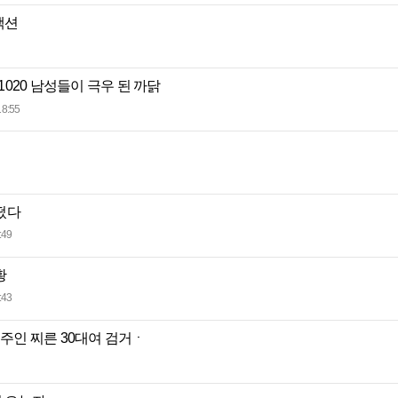
액션
 1020 남성들이 극우 된 까닭
18:55
떴다
:49
황
:43
집주인 찌른 30대여 검거ㆍ