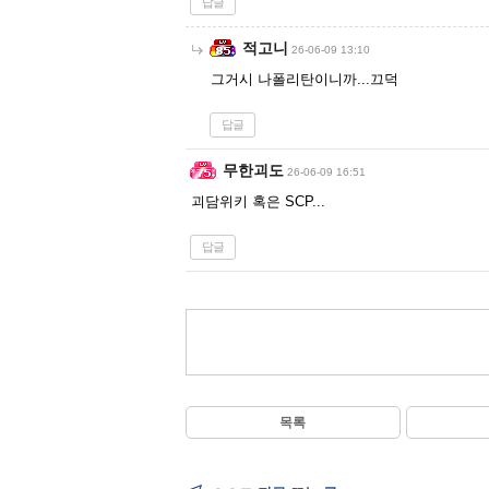
답글
적고니
26-06-09 13:10
그거시 나폴리탄이니까...끄덕
답글
무한괴도
26-06-09 16:51
괴담위키 혹은 SCP...
답글
목록