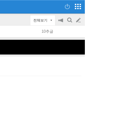
전체보기
공
검
글
지
색
10추글
on/off
쓰
기