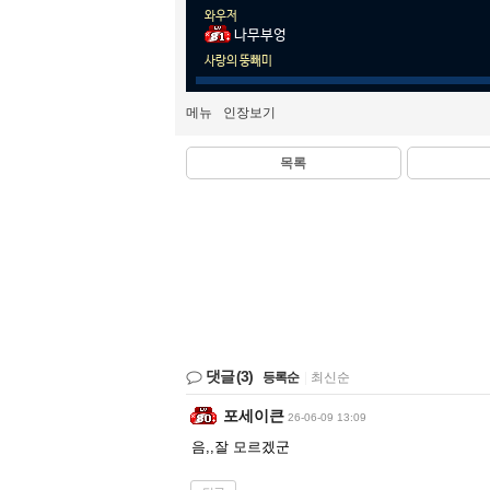
와우저
나무부엉
사랑의 뚱빼미
메뉴
인장보기
목록
댓글
(3)
등록순
|
최신순
포세이큰
26-06-09 13:09
음,,잘 모르겠군