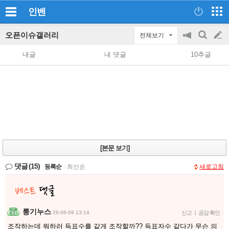
인벤
오픈이슈갤러리
전체보기
공
검
글
지
색
내글
내 댓글
10추글
on/off
쓰
기
[본문 보기]
댓글
(15)
등록순
|
최신순
새로고침
룽기누스
26-06-09 13:14
신고
|
공감 확인
조작하는데 뭐하러 득표수를 같게 조작할까?? 득표자수 같다가 무슨 의