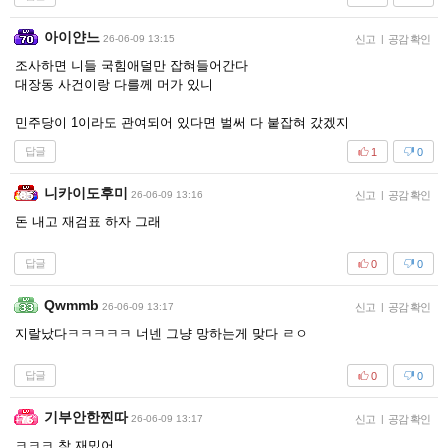
아이얀느
26-06-09 13:15
신고
|
공감 확인
조사하면 니들 국힘애덜만 잡혀들어간다
대장동 사건이랑 다를께 머가 있니
민주당이 1이라도 관여되어 있다면 벌써 다 붙잡혀 갔겠지
답글
1
0
니카이도후미
26-06-09 13:16
신고
|
공감 확인
돈 내고 재검표 하자 그래
답글
0
0
Qwmmb
26-06-09 13:17
신고
|
공감 확인
지랄났다ㅋㅋㅋㅋㅋ 너넨 그냥 망하는게 맞다 ㄹㅇ
답글
0
0
기부안한찐따
26-06-09 13:17
신고
|
공감 확인
ㅋㅋㅋ 참 재밌어..