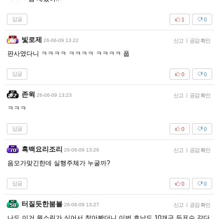
답글
1
0
빛로제
26-06-09 13:22
신고
|
공감 확인
판사였다니 ㅋㅋㅋㅋ ㅋㅋㅋㅋ ㅋㅋㅋㅋ 풉
답글
0
0
존윅
26-06-09 13:23
신고
|
공감 확인
ㅋㅋㅋ
답글
0
0
흑백요리조리
26-06-09 13:26
신고
|
공감 확인
음모가맞긴한데 실행주체가 누굴까?
답글
0
0
터질듯한붐볼
26-06-09 13:27
신고
|
공감 확인
나도 이거 뭔소린가 싶어서 찾아봤더니 이번 호남도 10개구 득표수 같다