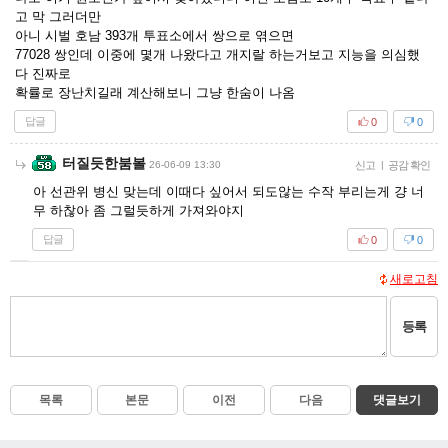
고 막 그러더만
아니 시벌 호남 393개 투표소에서 쌍으로 엮으면
77028 쌍인데 이중에 몇개 나왔다고 개지랄 하는거보고 지능을 의심했
다 진짜로
확률로 장난치길래 계산해보니 그냥 한숨이 나옴
답글
0
0
터질듯한붐볼
26-06-09 13:30
신고
|
공감 확인
아 선관위 병신 맞는데 이때다 싶어서 되도않는 수작 부리는게 걍 너
무 하찮아 좀 그럴듯하게 가져와야지
답글
0
0
새로고침
등록
목록
본문
이전
다음
댓글보기