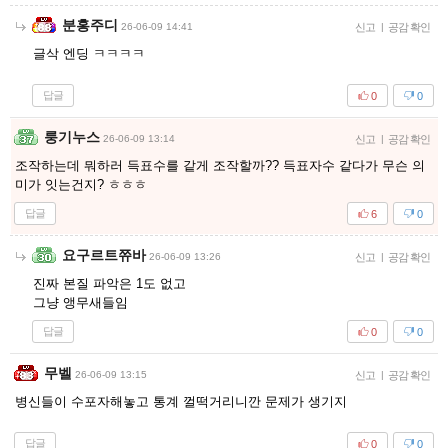
분홍주디
26-06-09 14:41
신고
|
공감 확인
글삭 엔딩 ㅋㅋㅋㅋ
답글
0
0
룽기누스
26-06-09 13:14
신고
|
공감 확인
조작하는데 뭐하러 득표수를 같게 조작할까?? 득표자수 같다가 무슨 의
미가 잇는건지? ㅎㅎㅎ
답글
6
0
요구르트쮸바
26-06-09 13:26
신고
|
공감 확인
진짜 본질 파악은 1도 없고
그냥 앵무새들임
답글
0
0
무벨
26-06-09 13:15
신고
|
공감 확인
병신들이 수포자해놓고 통계 껄떡거리니깐 문제가 생기지
답글
0
0