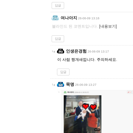
답글
여나아지
26-06-09 13:16
블라인드 된 코멘트입니다.
[내용보기]
답글
인생은경험
26-06-09 13:17
이 사람 짱개새낍니다. 주의하세요.
답글
묵명
26-06-09 13:27