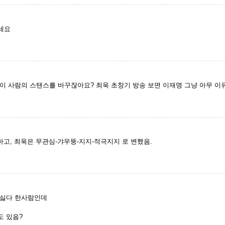
보세요
이 사람의 스탠스를 바꾸잖아요? 최욱 초창기 방송 보면 이재명 그냥 아무 이
하고, 최욱은 무관심-갸우뚱-지지-적극지지 로 변했음.
 싫다 한사람인데
도 있음?