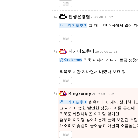
답글
인생은경험
26-06-09 13:22
@니카이도후미
그 때는 민주당에서 열에 아
답글
니카이도후미
26-06-09 13:22
@Kingkenny
최욱 이야기 하다가 뜬금 정청
최욱도 시간 지나면서 바꼈나 보죠 뭐
답글
Kingkenny
26-06-09 13:26
@니카이도후미
최욱이ㅣ 이재명 싫어한다고
그 시기 비슷한 발언한 정청래 예를 든건데
최욱도 바꼈나붜조 이지랄 할거면
첨부터 이재명 싫어하는게 눈에 보인단 소
개소리로 좆같이 굴어놓고 아닌척 소름돋는
답글