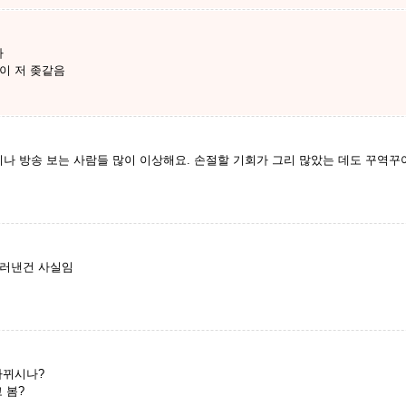
다
이 저 좆같음
나 방송 보는 사람들 많이 이상해요. 손절할 기회가 그리 많았는 데도 꾸역
드러낸건 사실임
바뀌시나?
 봄?