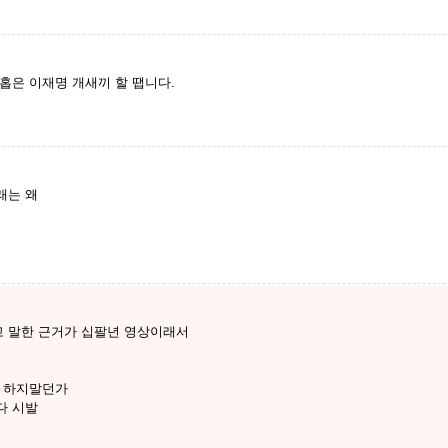
홉은 이재명 개새끼 할 땝니다.
래는 왜
 말한 근거가 십팔년 영상이래서
릴 하지말던가
다 시발