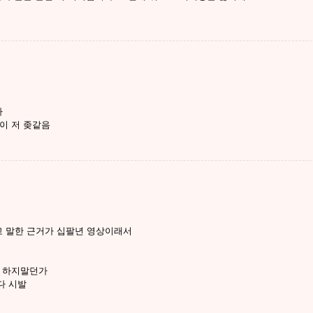
다
이 저 좆같음
 말한 근거가 십팔년 영상이래서
릴 하지말던가
다 시발