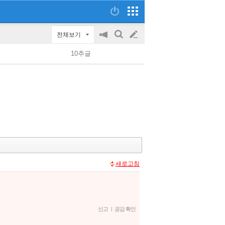
전체보기
공
검
글
지
색
10추글
on/off
쓰
기
새로고침
신고
|
공감 확인