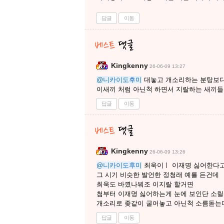
답글
이동
Kingkenny
26-06-09 13:27
@니카이도후미
대놓고 개소리하는 분탕보
이새끼 처럼 아닌척 하면서 지랄하는 새끼들
답글
이동
Kingkenny
26-06-09 13:26
@니카이도후미
최욱이ㅣ 이재명 싫어한다고
그 시기 비슷한 발언한 정청래 예를 든건데
최욱도 바꼈나붜조 이지랄 할거면
첨부터 이재명 싫어하는게 눈에 보인단 소
개소리로 좆같이 굴어놓고 아닌척 소름돋는
답글
이동