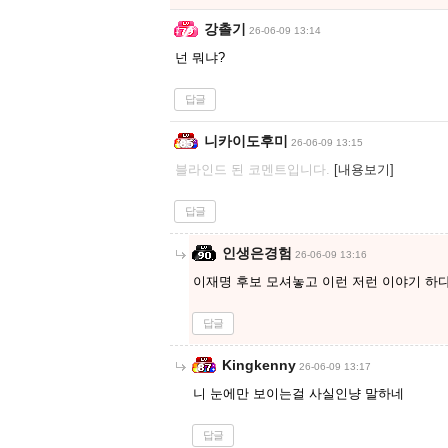
강촐기
26-06-09 13:14
넌 뭐냐?
답글
니카이도후미
26-06-09 13:15
블라인드 된 코멘트입니다.
[내용보기]
답글
인생은경험
26-06-09 13:16
이재명 후보 모셔놓고 이런 저런 이야기 하다
답글
Kingkenny
26-06-09 13:17
니 눈에만 보이는걸 사실인냥 말하네
답글