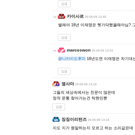
답글
카이사르
26-06-09 13:40
벌레야 18년 이재명은 헷가닥했을때아님?
답글
marcoswon
26-06-09 14:02
@니카이도후미
18년도면 이재명은 차기대선
답글
옆사마
26-06-09 13:16
그들의 세상속에서는 친문이 많은데
정작 문통 찾아가는건 탁현민뿐
답글
징징이리턴즈
26-06-09 13:16
지도 지가 뭔말하는지 모르고 하는 소리같은데