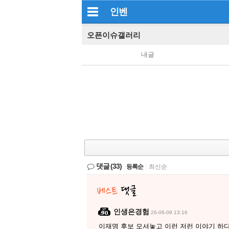
인벤
오픈이슈갤러리
내글
댓글
(33)
등록순
|
최신순
인생은경험
26-06-09 13:16
이재명 후보 모셔놓고 이런 저런 이야기 하다