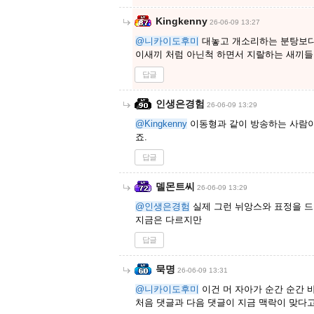
Kingkenny
26-06-09 13:27
@니카이도후미
대놓고 개소리하는 분탕보
이새끼 처럼 아닌척 하면서 지랄하는 새끼들
답글
인생은경험
26-06-09 13:29
@Kingkenny
이동형과 같이 방송하는 사람이
죠.
답글
델몬트씨
26-06-09 13:29
@인생은경험
실제 그런 뉘앙스와 표정을 
지금은 다르지만
답글
묵명
26-06-09 13:31
@니카이도후미
이건 머 자아가 순간 순간 
처음 댓글과 다음 댓글이 지금 맥락이 맞다고