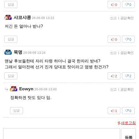
답글
0
0
샤코샤콩
26-06-09 13:22
신고
|
공감 확인
저긴 돈 얼마나 받나?
답글
0
0
묵명
26-06-09 13:24
신고
|
공감 확인
맨날 후보들한테 자리 타령 하더니 결국 한자리 받네?
그래서 얼마전에 선거 진게 당대표 탓이라고 염병 한건가?
답글
2
2
Eowyn
26-06-09 13:40
신고
|
공감 확인
정확하겐 탓도 있다 임.
답글
1
0
새로고침
등록