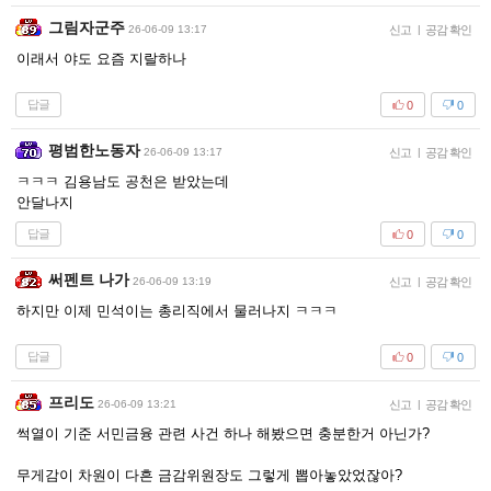
그림자군주
26-06-09 13:17
신고
|
공감 확인
이래서 야도 요즘 지랄하나
답글
0
0
평범한노동자
26-06-09 13:17
신고
|
공감 확인
ㅋㅋㅋ 김용남도 공천은 받았는데
안달나지
답글
0
0
써펜트 나가
26-06-09 13:19
신고
|
공감 확인
하지만 이제 민석이는 총리직에서 물러나지 ㅋㅋㅋ
답글
0
0
프리도
26-06-09 13:21
신고
|
공감 확인
썩열이 기준 서민금융 관련 사건 하나 해봤으면 충분한거 아닌가?
무게감이 차원이 다흔 금감위원장도 그렇게 뽑아놓았었잖아?