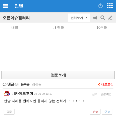
인벤
오픈이슈갤러리
전체보기
공
검
글
지
색
내글
내 댓글
10추글
on/off
쓰
기
[본문 보기]
댓글
(8)
등록순
|
최신순
새로고침
니카이도후미
26-06-09 13:17
신고
|
공감 확인
맨날 자리를 원하지만 울리지 않는 전화기 ㅋㅋㅋㅋㅋ
답글
0
0