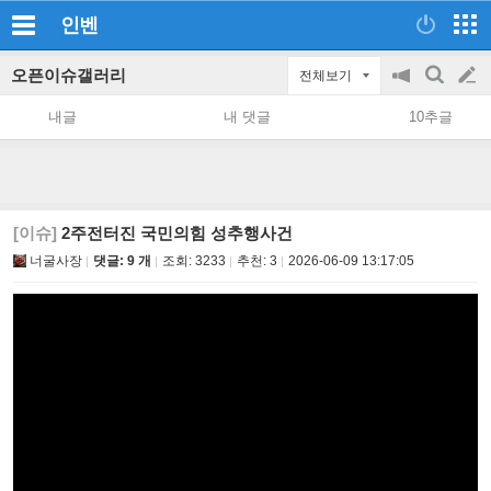
인벤
오픈이슈갤러리
전체보기
공
검
글
지
색
내글
내 댓글
10추글
on/off
쓰
기
[이슈]
2주전터진 국민의힘 성추행사건
너굴사장
댓글: 9 개
조회:
3233
추천:
3
2026-06-09 13:17:05