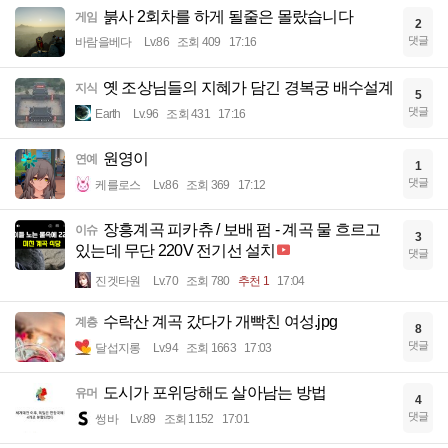
붉사 2회차를 하게 될줄은 몰랐습니다
게임
2
댓글
바람을베다
Lv.86
조회 409
17:16
옛 조상님들의 지혜가 담긴 경복궁 배수설계
지식
5
댓글
Earth
Lv.96
조회 431
17:16
원영이
연예
1
댓글
케를로스
Lv.86
조회 369
17:12
장흥계곡 피카츄 / 보배 펌 - 계곡 물 흐르고
이슈
3
있는데 무단 220V 전기선 설치
댓글
진겟타원
Lv.70
조회 780
추천 1
17:04
수락산 계곡 갔다가 개빡친 여성.jpg
계층
8
댓글
달섭지롱
Lv.94
조회 1663
17:03
도시가 포위당해도 살아남는 방법
유머
4
댓글
썽바
Lv.89
조회 1152
17:01