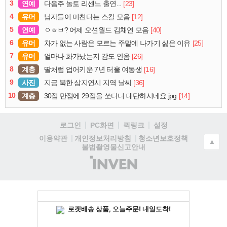
3
연예
[23]
다음주 놀토 리센느 출연...
4
유머
[12]
남자들이 미친다는 스킬 모음
5
연예
[40]
ㅇㅎㅂ? 어제 오션월드 김채연 모음
6
유머
[25]
차가 없는 사람은 모르는 주말에 나가기 싫은 이유
7
유머
[26]
얼마나 화가났는지 감도 안옴
8
계층
[16]
딸처럼 업어키운 7년 터울 여동생
9
사진
[36]
지금 북한 삼지연시 지역 날씨
10
계층
[14]
30점 만점에 29점을 쏘다니 대단하시네요.jpg
로그인
PC화면
퀵링크
설정
청소년보호정책
이용약관
개인정보처리방침
▲
불법촬영물신고안내
(주)
인
벤