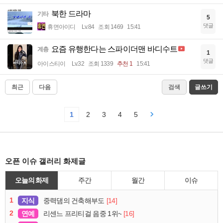
북한 드라마
기타
5
댓글
휴면아이디
Lv.84
조회 1469
15:41
요즘 유행한다는 스파이더맨 바디수트
계층
1
댓글
아이스티이
Lv.32
조회 1339
추천 1
15:41
최근
다음
검색
글쓰기
1
2
3
4
5
오픈 이슈 갤러리 화제글
오늘의 화제
주간
월간
이슈
1
지식
[14]
중력댐의 건축해부도
2
연예
[16]
리센느 프리티걸 음중 1위~