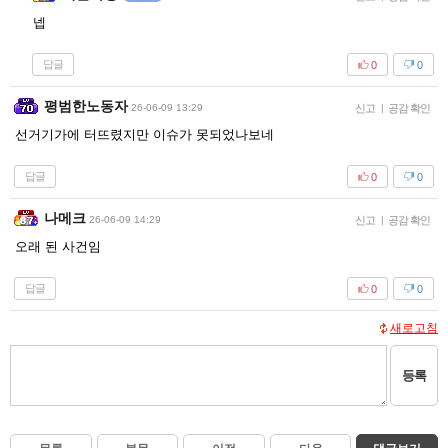
넵
답글
0
0
평범한노동자
26-06-09 13:29
신고
|
공감 확인
선거기가에 터뜨렸지만 이슈가 못되었나보네
답글
0
0
나메크
26-06-09 14:29
신고
|
공감 확인
오래 된 사건임
답글
0
0
새로고침
등록