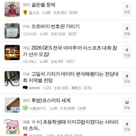
골든벨 문제
유머
7
댓글
풀소유
Lv.86
조회 914
16:58
오토바이 번호판 가리기
이슈
8
댓글
고도비만
Lv.91
조회 1141
16:57
2026 GES 전국 아마추어 이스포츠 대회 참
게임
0
가 선수 모집!
댓글
자나깨나
Lv.35
조회 507
16:57
고일석 기자가 데이터 분석해봤다는 전당대
이슈
8
회 지역별 전망
댓글
Ieewrre
Lv.74
조회 1031
추천 1
16:51
후방)코스어의 세계
유머
12
댓글
너빨갱이지
Lv.86
조회 1945
16:46
ㅇㅎ) 초등학생때 이미 D컵이였다는 서터리
계층
8
머 츠자..
댓글