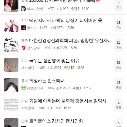
260808 있지 팬미팅 중 유나 버블팝
연예
5
댓글
어쩌다한번
Lv.77
조회 926
추천 1
16:09
떡인지에서 타락의 상징이 되어버린 옷
기타
11
댓글
옆사마
Lv.87
조회 3874
15:59
대한신경정신의학회 피셜, '멍청한' 유전자...
계층
10
댓글
전자팔찌
Lv.93
조회 2225
15:59
극우는 정신병이 맞는 이유
이슈
35
댓글
세프라딘
Lv.85
조회 2264
추천 12
15:58
화장하는 인스타녀
유머
15
댓글
너빨갱이지
Lv.86
조회 2797
추천 1
15:57
가뭄에 애타는데 물축제 강행하는 밀양시
이슈
4
댓글
작두콩차
Lv.84
조회 1608
15:56
트리플에스 김채연 팬사인회
연예
5