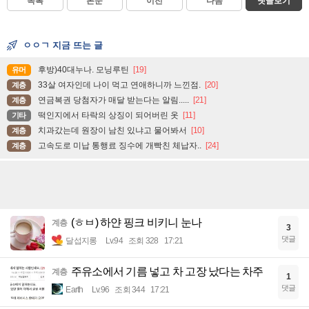
목록
본문
이전
다음
댓글보기
ㅇㅇㄱ 지금 뜨는 글
후방)40대누나. 모닝루틴
[19]
유머
33살 여자인데 나이 먹고 연애하니까 느낀점.
[20]
계층
연금복권 당첨자가 매달 받는다는 알림.....
[21]
계층
떡인지에서 타락의 상징이 되어버린 옷
[11]
기타
치과갔는데 원장이 남친 있냐고 물어봐서
[10]
계층
고속도로 미납 통행료 징수에 개빡친 체납자..
[24]
계층
(ㅎㅂ) 하얀 핑크 비키니 눈나
계층
3
댓글
달섭지롱
Lv.94
조회 328
17:21
주유소에서 기름 넣고 차 고장 났다는 차주
계층
1
댓글
Earth
Lv.96
조회 344
17:21