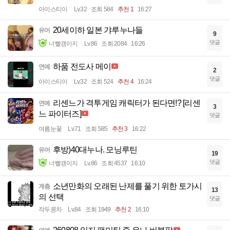
아이스티이
Lv.32
조회 584
추천 1
16:27
20세이하 일본 갸루누나들
유머
9
댓글
너빨갱이지
Lv.86
조회 2084
16:26
하품 전도사 메이
연예
2
댓글
아이스티이
Lv.32
조회 524
추천 4
16:24
리센느가 격투게임 캐릭터가 된다면!? [리센
연예
3
느 파이터즈]
댓글
여름눈꽃
Lv.71
조회 585
추천 3
16:22
후방)40대누나. 모닝루틴
유머
19
댓글
너빨갱이지
Lv.86
조회 4537
16:10
소년만화의 오래된 난제를 풀기 위한 토가시
계층
13
의 선택
댓글
작두콩차
Lv.84
조회 1949
추천 2
16:10