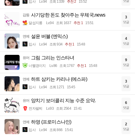
댓글
입사
Lv.94
조회 1339
추천 2
15:52
사기당한 돈도 찾아주는 우체국.news
감동
3
댓글
달섭지롱
Lv.94
조회 1637
추천 1
15:51
설윤 버블 (엔믹스)
연예
4
댓글
입사
Lv.94
조회 934
추천 1
15:48
그림 그리는 인스타녀
유머
9
댓글
너빨갱이지
Lv.86
조회 1767
추천 1
15:48
하트 삼키는 카리나 (에스파)
연예
3
댓글
입사
Lv.94
조회 1271
15:45
양치기 보더콜리 지능 수준 요약.
유머
6
댓글
전자팔찌
Lv.93
조회 2564
15:41
하영 (프로미스나인)
연예
2
댓글
입사
Lv.94
조회 866
15:41