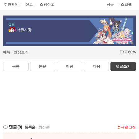
추천확인
신고
스팸신고
공유
스크랩
갑부
너굴사장
메뉴
인장보기
EXP 60%
목록
본문
이전
다음
댓글쓰기
댓글
(9)
등록순
|
최신순
새로고침