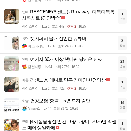
전자팔찌
Lv.93
조회 2504
16:45
RESCENE(리센느) - Runaway | 다독다독독
연예
1
서콘서트 (경인방송)
댓글
아이스티이
Lv.32
조회 443
추천 2
16:37
챗지피티 불매 선언한 유튜버
유머
3
댓글
미스터사탄
Lv.92
조회 2468
16:33
여기서 30개 이상 봤다면 당신은 진짜
연예
29
댓글
달섭지롱
Lv.94
조회 2279
16:32
리센느 AI 애니로 만든 리마인 헌정영상
계층
1
댓글
아이스티이
Lv.32
조회 722
추천 2
16:30
건강보험 '충격'…5년 흑자 중단
이슈
10
댓글
Minstre1
Lv.77
조회 2371
16:28
[4K][실물영접]인간 고양고양이 | 2026년 리센
연예
1
느 메이 생일카페
댓글