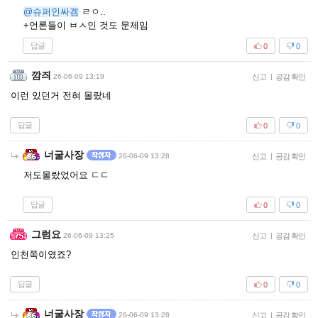
@슈퍼인싸겜
ㄹㅇ..
+언론들이 ㅂㅅ인 것도 문제임
답글
0
0
깜즤
26-06-09 13:19
신고
|
공감 확인
이런 있던거 전혀 몰랐네
답글
0
0
너굴사장
26-06-09 13:28
신고
|
공감 확인
저도몰랐었어요 ㄷㄷ
답글
0
0
그럼요
26-06-09 13:25
신고
|
공감 확인
인천쪽이였죠?
답글
0
0
너굴사장
26-06-09 13:28
신고
|
공감 확인