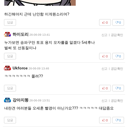
하긴해야지 근데 난안함 이게뭔소리여?
답글
0
0
하이도리
26-06-09 13:41
신고
|
공감 확인
누가보면 송파구만 토표 용지 모자를줄 알겠다 5세후나
벌써 또 선동질이냐
답글
0
0
Ukforce
26-06-09 13:46
신고
|
공감 확인
ㅋㅋㅋㅋㅋㅋㅋ 쫄려??
답글
0
0
강아지똥
26-06-09 13:51
신고
|
공감 확인
내란견 여러분들 오세훈 빨갱이 아닌가요??? ㅋㅋㅋㅋㅋ 대답좀요
답글
0
0