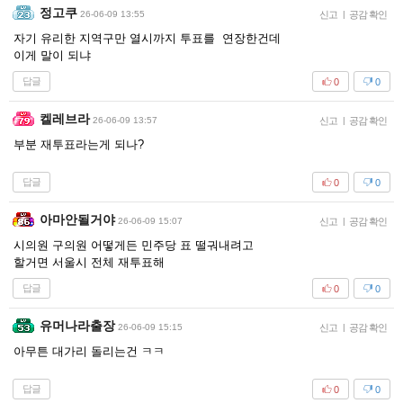
정고쿠
26-06-09 13:55
신고
|
공감 확인
자기 유리한 지역구만 열시까지 투표를 연장한건데
이게 말이 되냐
답글
0
0
켈레브라
26-06-09 13:57
신고
|
공감 확인
부분 재투표라는게 되나?
답글
0
0
아마안될거야
26-06-09 15:07
신고
|
공감 확인
시의원 구의원 어떻게든 민주당 표 떨궈내려고
할거면 서울시 전체 재투표해
답글
0
0
유머나라출장
26-06-09 15:15
신고
|
공감 확인
아무튼 대가리 돌리는건 ㅋㅋ
답글
0
0