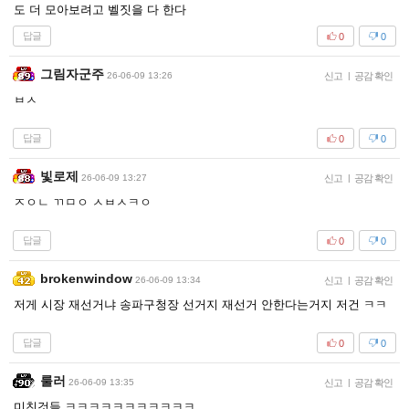
도 더 모아보려고 벨짓을 다 한다
답글
0
0
그림자군주
26-06-09 13:26
신고
|
공감 확인
ㅂㅅ
답글
0
0
빛로제
26-06-09 13:27
신고
|
공감 확인
ㅈㅇㄴ ㄲㅁㅇ ㅅㅂㅅㅋㅇ
답글
0
0
brokenwindow
26-06-09 13:34
신고
|
공감 확인
저게 시장 재선거냐 송파구청장 선거지 재선거 안한다는거지 저건 ㅋㅋ
답글
0
0
룰러
26-06-09 13:35
신고
|
공감 확인
미친것들 ㅋㅋㅋㅋㅋㅋㅋㅋㅋㅋㅋ