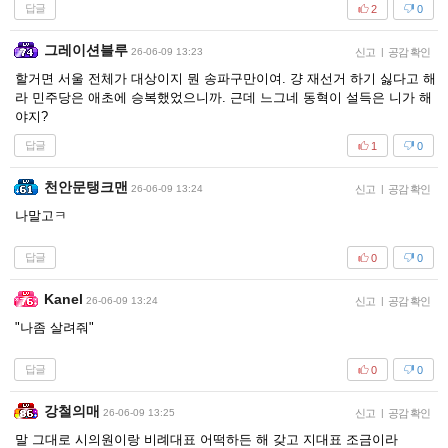
답글
2
0
그레이션블루
26-06-09 13:23
신고
|
공감 확인
할거면 서울 전체가 대상이지 뭔 송파구만이여. 걍 재선거 하기 싫다고 해
라 민주당은 애초에 승복했었으니까. 근데 느그네 동혁이 설득은 니가 해
야지?
답글
1
0
천안문탱크맨
26-06-09 13:24
신고
|
공감 확인
나말고ㅋ
답글
0
0
Kanel
26-06-09 13:24
신고
|
공감 확인
"나좀 살려줘"
답글
0
0
강철의매
26-06-09 13:25
신고
|
공감 확인
말 그대로 시의원이랑 비례대표 어떡하든 해 갖고 지대표 조금이라