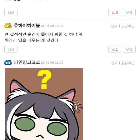
답글
0
0
츄하이하이볼
26-06-09 13:37
신고
|
공감 확인
얜 결정적인 순간에 쫄아서 짜친 짓 하냐 꼭
차라리 입을 다무는 게 낫겠다
답글
1
0
파인망고코코
26-06-09 13:40
신고
|
공감 확인