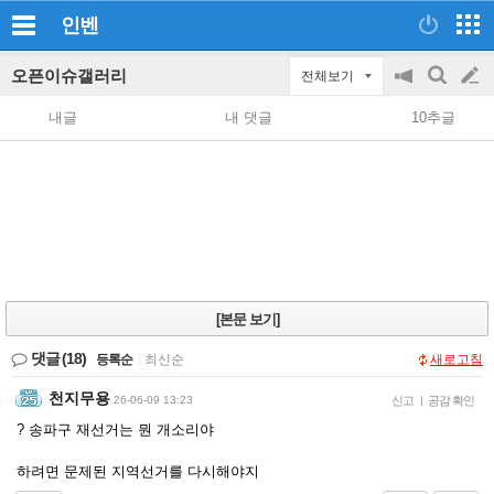
인벤
오픈이슈갤러리
전체보기
공
검
글
지
색
내글
내 댓글
10추글
on/off
쓰
기
[본문 보기]
댓글
(18)
등록순
|
최신순
새로고침
천지무용
26-06-09 13:23
신고
|
공감 확인
? 송파구 재선거는 뭔 개소리야
하려면 문제된 지역선거를 다시해야지