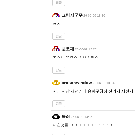
답글
그림자군주
26-06-09 13:26
ㅂㅅ
답글
빛로제
26-06-09 13:27
ㅈㅇㄴ ㄲㅁㅇ ㅅㅂㅅㅋㅇ
답글
brokenwindow
26-06-09 13:34
저게 시장 재선거냐 송파구청장 선거지 재선거
답글
룰러
26-06-09 13:35
미친것들 ㅋㅋㅋㅋㅋㅋㅋㅋㅋㅋㅋ