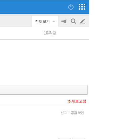
전체보기
공
검
글
지
색
10추글
on/off
쓰
기
새로고침
신고
|
공감 확인