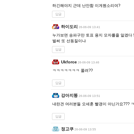
하긴해야지 근데 난안함 이게뭔소리여?
답글
하이도리
26-06-09 13:41
누가보면 송파구만 토표 용지 모자를줄 알겠다
벌써 또 선동질이냐
답글
Ukforce
26-06-09 13:46
ㅋㅋㅋㅋㅋㅋㅋ 쫄려??
답글
강아지똥
26-06-09 13:51
내란견 여러분들 오세훈 빨갱이 아닌가요???
답글
정고쿠
26-06-09 13:55