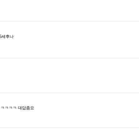
 5세후나
 ㅋㅋㅋㅋㅋ 대답좀요