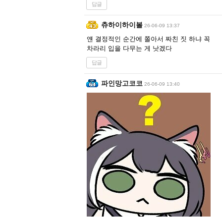
답글
츄하이하이볼
26-06-09 13:37
얜 결정적인 순간에 쫄아서 짜친 짓 하냐 꼭
차라리 입을 다무는 게 낫겠다
답글
파인망고코코
26-06-09 13:40