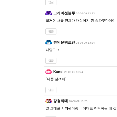
답글
그레이션블루
26-06-09 13:23
할거면 서울 전체가 대상이지 뭔 송파구만이여.
답글
천안문탱크맨
26-06-09 13:24
나말고ㅋ
답글
Kanel
26-06-09 13:24
"나좀 살려줘"
답글
강철의매
26-06-09 13:25
말 그대로 시의원이랑 비례대표 어떡하든 해 갖