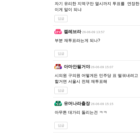
자기 유리한 지역구만 열시까지 투표를 연장
이게 말이 되냐
답글
켈레브라
26-06-09 13:57
부분 재투표라는게 되나?
답글
아마안될거야
26-06-09 15:07
시의원 구의원 어떻게든 민주당 표 떨궈내려고
할거면 서울시 전체 재투표해
답글
유머나라출장
26-06-09 15:15
아무튼 대가리 돌리는건 ㅋㅋ
답글