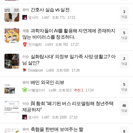
간호사 실습 vs 실전
유머
3
댓글
옆사마
Lv.87
조회 771
17:31
과학자들이 AI를 활용해 자연계에 존재하지
계층
5
않는 바이러스를 창조하다.
댓글
전자팔찌
Lv.93
조회 782
17:27
실화탐사대' 의정부 일가족 사망 생활고? 아
이슈
2
님 살인?
댓글
Deadpool
Lv.88
조회 630
17:26
배민 외국인 리뷰
유머
5
댓글
너빨갱이지
Lv.86
조회 922
추천 1
17:24
與 황희 “폐기된 버스 리모델링해 청년주택
이슈
46
제공하자”
댓글
옆사마
Lv.87
조회 1500
17:10
축협을 한번에 보여주는 짤
유머
8