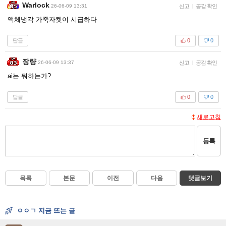
Warlock
26-06-09 13:31
신고
|
공감 확인
액체냉각 가죽자켓이 시급하다
답글
0
0
장량
26-06-09 13:37
신고
|
공감 확인
ai는 뭐하는가?
답글
0
0
새로고침
등록
목록
본문
이전
다음
댓글보기
ㅇㅇㄱ 지금 뜨는 글