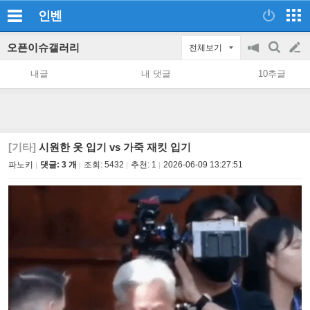
인벤
오픈이슈갤러리
전체보기
공
검
글
지
색
내글
내 댓글
10추글
on/off
쓰
기
[기타]
시원한 옷 입기 vs 가죽 재킷 입기
파노키
댓글: 3 개
조회:
5432
추천:
1
2026-06-09 13:27:51