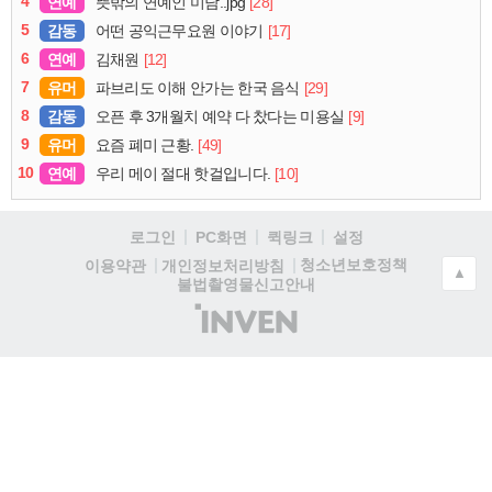
4
연예
[28]
뜻밖의 연예인 미담..jpg
5
감동
[17]
어떤 공익근무요원 이야기
6
연예
[12]
김채원
7
유머
[29]
파브리도 이해 안가는 한국 음식
8
감동
[9]
오픈 후 3개월치 예약 다 찼다는 미용실
9
유머
[49]
요즘 폐미 근황.
10
연예
[10]
우리 메이 절대 핫걸입니다.
로그인
PC화면
퀵링크
설정
청소년보호정책
이용약관
개인정보처리방침
▲
불법촬영물신고안내
(주)
인
벤