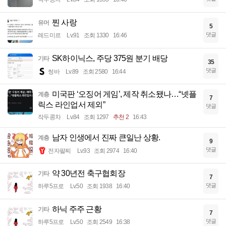
찐 사랑
유머
5
댓글
레드미르
Lv.91
조회 1330
16:46
SK하이닉스, 주당 375원 분기 배당
기타
35
댓글
썽바
Lv.89
조회 2580
16:44
미국판 ‘오징어 게임’, 제작 취소됐나…“넷플
계층
7
릭스 라인업서 제외”
댓글
작두콩차
Lv.84
조회 1297
추천 2
16:43
남자 인생에서 진짜 큰일난 상황.
계층
9
댓글
전자팔찌
Lv.93
조회 2974
16:40
약 30년전 축구협회장
기타
7
댓글
하루5프로
Lv.50
조회 1938
16:40
하닉 주주 근황
기타
7
댓글
하루5프로
Lv.50
조회 2549
16:38