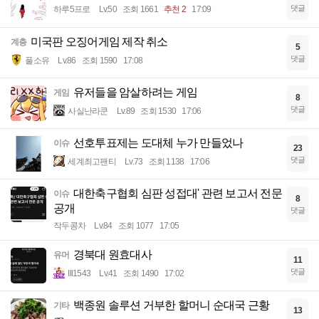
댓글
하루5프로
Lv.50
조회 1661
추천 2
17:09
미국판 오징어게임 제작 취소
계층
5
댓글
풀소유
Lv.86
조회 1590
17:08
유저들을 암살하려는 게임
게임
8
댓글
사실난라쿤
Lv.89
조회 1530
17:06
선호투표제는 도대체 누가 만들었나
이슈
23
댓글
세계최고팬티
Lv.73
조회 1138
17:06
대한축구협회 심판 성접대' 관련 보고서 전문
이슈
8
공개
댓글
작두콩차
Lv.84
조회 1077
17:05
경북대 원효대사
유머
11
댓글
Ill1543
Lv.41
조회 1490
17:02
백종원 솔루션 거부한 할머니 순대국 근황
기타
13