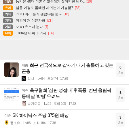
농익은 40대 미혼 여교수에게 잡아먹힌 남자..
[20]
계층
님들 이정도 몸매면 사귀는거 가능함?
[38]
유머
ㅇㅎ) 머리 푼거 괜찮냐는 눈나
[16]
기타
여친이 개 이쁜가봐
[21]
기타
ㅇㅎ) 유부녀 눈나
[7]
기타
1894년 마취과 의사
[14]
유머
최근 전국적으로 갑자기 대거 출몰하고 있는
계층
0
곤충
댓글
입사
Lv.94
조회 74
17:39
축구협회 '심판 성접대' 후폭풍, 런던 올림픽
이슈
1
동메달 '박탈' 우려도
댓글
슬기로움
Lv.92
조회 105
17:38
SK 하이닉스 주당 375원 배당
이슈
3
댓글
풀소유
Lv.86
조회 184
17:38