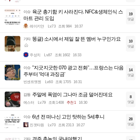
육군 총기함 키 사라진다. NFC&생체인식 스
이슈
19
마트 관리 도입
댓글
레이키얀
Lv.73
조회 984
16:37
똥글) 소시에서 제일 잘 뜬 멤버 누구인가요
기타
10
댓글
주성치
Lv.87
조회 1602
16:33
"지긋지긋한 070 광고 전화"…프랑스는 다음
이슈
14
주부터 '억대 과징금'
댓글
빈센트멧젠
Lv.60
조회 1705
16:31
주말에 폭염이 그나마 조금 덜어진데요
감동
8
댓글
에스터
Lv.79
조회 1408
추천 1
16:30
6년 전 떠나신 고인 탓하는 5세후니
이슈
28
댓글
진겟타원
Lv.70
조회 2313
16:27
경주 촌놈의 국내여행기
기타