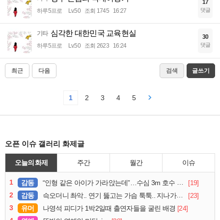
17
댓글
하루5프로
Lv.50
조회 1745
16:27
심각한 대한민국 교육현실
기타
30
댓글
하루5프로
Lv.50
조회 2623
16:24
최근
다음
검색
글쓰기
1
2
3
4
5
오픈 이슈 갤러리 화제글
오늘의 화제
주간
월간
이슈
1
감동
[19]
“인형 같은 아이가 가라앉는데”…수심 3m 호수 뛰어든 60대 의인
2
감동
[23]
슥오더니 촤악.. 연기 뚫고는 가슴 툭툭.. 지나가던 아재의 정체
3
유머
[24]
나영석 피디가 1박2일때 출연자들을 굴린 배경