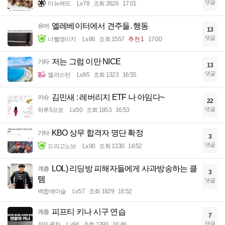
댓글
미뉴에뜨
Lv.78
조회 2626
17:01
엘레베이터에서 견주들. 행동
유머
13
댓글
너빨갱이지
Lv.86
조회 1557
추천 1
17:00
저는 그럼 이만 NICE
기타
13
댓글
엘라스틴
Lv.95
조회 1323
16:55
김민새 : 레버리지 ETF 나 아임다~
이슈
22
댓글
하루5프로
Lv.50
조회 1853
16:53
KBO 상무 합격자 명단 확정
기타
3
댓글
드라고노브
Lv.90
조회 1330
16:52
LOL) 리딩방 피해자들에게 사과방송하는 클
계층
3
템
댓글
백합에이슬
Lv.57
조회 1829
16:52
피프티 키나 시구 연습
계층
7
댓글
작두콩차
Lv.84
조회 1393
16:46