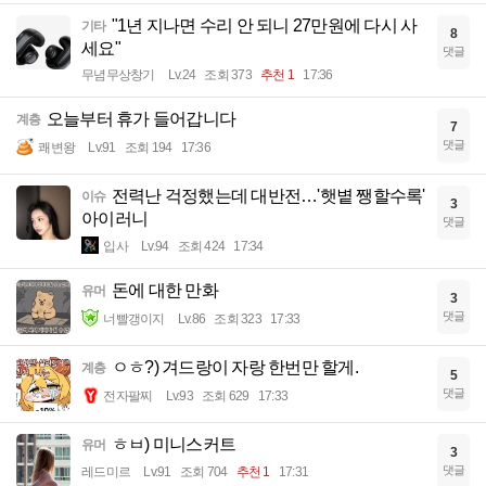
"1년 지나면 수리 안 되니 27만원에 다시 사
기타
8
세요"
댓글
무념무상창기
Lv.24
조회 373
추천 1
17:36
오늘부터 휴가 들어갑니다
계층
7
댓글
쾌변왕
Lv.91
조회 194
17:36
전력난 걱정했는데 대반전…'햇볕 쨍할수록'
이슈
3
아이러니
댓글
입사
Lv.94
조회 424
17:34
돈에 대한 만화
유머
3
댓글
너빨갱이지
Lv.86
조회 323
17:33
ㅇㅎ?) 겨드랑이 자랑 한번만 할게.
계층
5
댓글
전자팔찌
Lv.93
조회 629
17:33
ㅎㅂ) 미니스커트
유머
3
댓글
레드미르
Lv.91
조회 704
추천 1
17:31