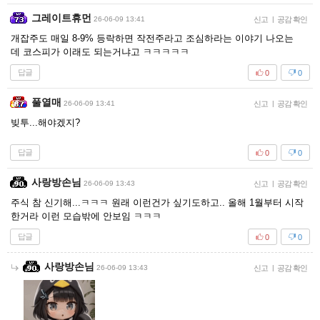
그레이트휴먼
26-06-09 13:41
신고
|
공감 확인
개잡주도 매일 8-9% 등락하면 작전주라고 조심하라는 이야기 나오는
데 코스피가 이래도 되는거냐고 ㅋㅋㅋㅋㅋ
답글
0
0
풀열매
26-06-09 13:41
신고
|
공감 확인
빚투...해야겠지?
답글
0
0
사랑방손님
26-06-09 13:43
신고
|
공감 확인
주식 참 신기해...ㅋㅋㅋ 원래 이런건가 싶기도하고.. 올해 1월부터 시작
한거라 이런 모습밖에 안보임 ㅋㅋㅋ
답글
0
0
사랑방손님
26-06-09 13:43
신고
|
공감 확인