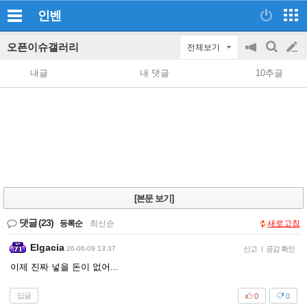
인벤
오픈이슈갤러리
전체보기
공
검
글
지
색
내글
내 댓글
10추글
on/off
쓰
기
[본문 보기]
댓글
(23)
등록순
|
최신순
새로고침
Elgacia
26-06-09 13:37
신고
|
공감 확인
이제 진짜 넣을 돈이 없어...
답글
0
0