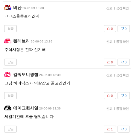
비난
26-06-09 13:38
신고
|
공감 확인
ㅋㅋ조울증걸리겠네
답글
0
0
켈레브라
26-06-09 13:39
신고
|
공감 확인
주식시장은 진짜 신기해
답글
0
0
갈궈보니경찰
26-06-09 13:39
신고
|
공감 확인
그냥 하이닉스가 멱살잡고 끌고간건가
답글
0
0
에이그윈사일
26-06-09 13:39
신고
|
공감 확인
세일기간에 조금 담앗습니다
답글
1
0