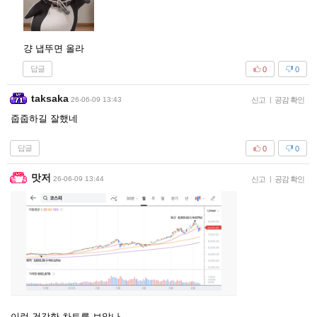
걍 냅뚜면 올라
답글
0
0
taksaka
26-06-09 13:43
신고
|
공감 확인
줍줍하길 잘했네
답글
0
0
맛저
26-06-09 13:44
신고
|
공감 확인
이런 건강한 차트를 보았나