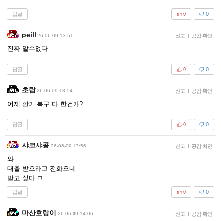
답글
0
0
peill
26-06-09 13:51
신고
|
공감 확인
진짜 알수없다
답글
0
0
초람
26-06-09 13:54
신고
|
공감 확인
어제 깐거 복구 다 한건가?
답글
0
0
샤코샤콩
26-06-09 13:56
신고
|
공감 확인
와...
대출 받으라고 전화오네
받고 싶다 ㅋ
답글
0
0
마산호랑이
26-06-09 14:06
신고
|
공감 확인