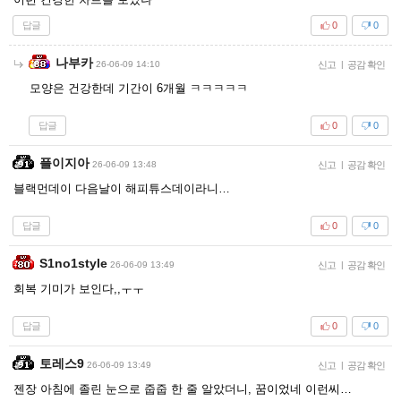
답글
0
0
나부카
26-06-09 14:10
신고
|
공감 확인
모양은 건강한데 기간이 6개월 ㅋㅋㅋㅋㅋ
답글
0
0
플이지아
26-06-09 13:48
신고
|
공감 확인
블랙먼데이 다음날이 해피튜스데이라니…
답글
0
0
S1no1style
26-06-09 13:49
신고
|
공감 확인
회복 기미가 보인다,,ㅜㅜ
답글
0
0
토레스9
26-06-09 13:49
신고
|
공감 확인
젠장 아침에 졸린 눈으로 줍줍 한 줄 알았더니, 꿈이었네 이런씨…