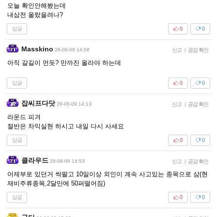
오늘 확인안해봤는데
내삼전 올랐을려나?
답글
0
0
Masskino
26-06-09 14:08
신고
|
공감 확인
아직 갈길이 먼듯? 만까진 올라야 하는데
답글
0
0
잡씨프다닷
26-06-09 14:13
신고
|
공감 확인
라운드 피겨
절반은 차익실현 하시고 내일 다시 사세요
답글
0
0
클라우드
26-06-09 14:53
신고
|
공감 확인
어제부로 있던거 싹팔고 10일이상 외인이 계속 사고있는 종목으로 삼(현
재비주류종목,2달만에 50퍼떨어짐)
답글
0
0