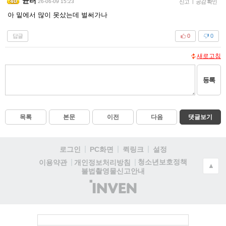
균터
26-06-09 15:23
신고
|
공감 확인
아 밑에서 많이 못샀는데 벌써가나
답글
0
0
새로고침
등록
목록
본문
이전
다음
댓글보기
로그인
PC화면
퀵링크
설정
청소년보호정책
이용약관
개인정보처리방침
▲
불법촬영물신고안내
(주)
인
벤