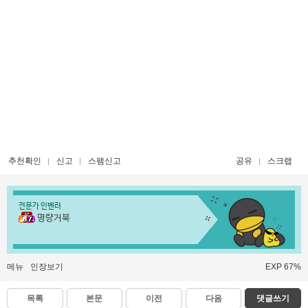
추천확인
신고
스팸신고
공유
스크랩
전문가 인벤러
명량거북
메뉴
인장보기
EXP 67%
목록
본문
이전
다음
댓글쓰기