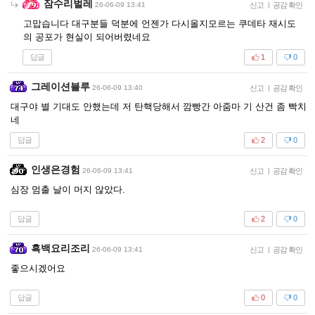
잠수리벌레
26-06-09 13:41
신고
|
공감 확인
고맙습니다 대구분들 덕분에 언젠가 다시올지모르는 쿠데타 재시도
의 공포가 현실이 되어버렸네요
답글
1
0
그레이션블루
26-06-09 13:40
신고
|
공감 확인
대구야 별 기대도 안했는데 저 탄핵당해서 깜빵간 아줌마 기 산건 좀 빡치
네
답글
2
0
인생은경험
26-06-09 13:41
신고
|
공감 확인
심장 멈출 날이 머지 않았다.
답글
2
0
흑백요리조리
26-06-09 13:41
신고
|
공감 확인
좋으시겠어요
답글
0
0