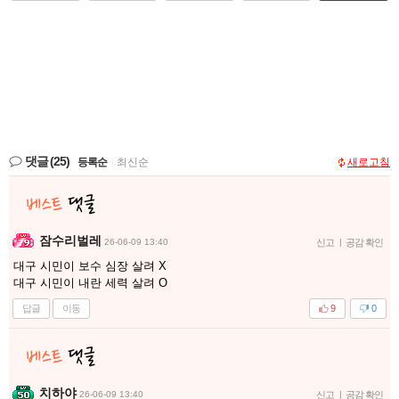
댓글
(25)
등록순
|
최신순
새로고침
잠수리벌레
26-06-09 13:40
신고
|
공감 확인
대구 시민이 보수 심장 살려 X
대구 시민이 내란 세력 살려 O
답글
이동
9
0
치하야
26-06-09 13:40
신고
|
공감 확인