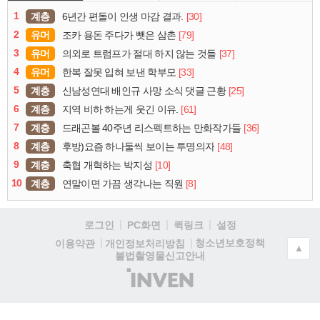
1
계층
[30]
6년간 편돌이 인생 마감 결과.
2
유머
[79]
조카 용돈 주다가 뺏은 삼촌
3
유머
[37]
의외로 트럼프가 절대 하지 않는 것들
4
유머
[33]
한복 잘못 입혀 보낸 학부모
5
계층
[25]
신남성연대 배인규 사망 소식 댓글 근황
6
계층
[61]
지역 비하 하는게 웃긴 이유.
7
계층
[36]
드래곤볼 40주년 리스펙트하는 만화작가들
8
계층
[48]
후방)요즘 하나둘씩 보이는 투명의자
9
계층
[10]
축협 개혁하는 박지성
10
계층
[8]
연말이면 가끔 생각나는 직원
로그인
PC화면
퀵링크
설정
청소년보호정책
이용약관
개인정보처리방침
▲
불법촬영물신고안내
(주)
인
벤