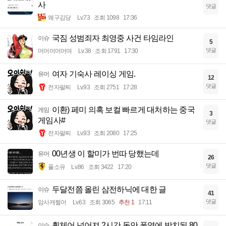
사
댓글
왜구김당
Lv.73
조회 1098
17:36
국짐 성범죄자 최영중 사건 타임라인
이슈
5
댓글
머머머머머며
Lv.38
조회 1791
17:30
여자 기숙사 레이싱 게임.
유머
12
댓글
전자팔찌
Lv.93
조회 2751
17:28
이환) 페미 의혹 보컬 빠르게 대처하는 중국
게임
3
게임사#
댓글
전자팔찌
Lv.93
조회 2080
17:25
00년생 이 할미가 번따 당했는데
유머
26
댓글
풀소유
Lv.86
조회 3422
17:20
두달전쯤 올린 삼전하닉에 대한 글
이슈
41
댓글
암사캐쩔어
Lv.63
조회 3065
추천 1
17:11
휠체어 넘어져 2시간 동안 폭염에 방치된 80
이슈