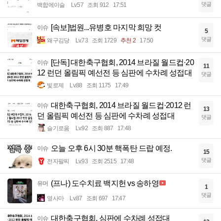
댓글
백합에이슬
Lv.57
조회 912
17:51
[속보]법원...유병호 마지막 희망 컷
이슈
5
댓글
왜구김당
Lv.73
조회 1729
추천 2
17:50
[단독] 대한축구협회, 2014 브라질 월드컵·20
이슈
11
12 런던 올림픽 예선전 등 심판에 수차례 성접대
댓글
빛로제
Lv.88
조회 1175
17:49
대한축구협회, 2014 브라질 월드컵·2012 런
이슈
13
던 올림픽 예선전 등 심판에 수차례 성접대
댓글
슬기로움
Lv.92
조회 887
17:48
오늘 오후 6시 30분 핵폭탄 드랍 예정.
이슈
15
댓글
전자팔찌
Lv.93
조회 2515
17:48
(프나) 도수치료 백지헌 vs 송하영
유머
1
댓글
옆사마
Lv.87
조회 697
17:47
대한축구협회, 심판에 수차례 성접대
이슈