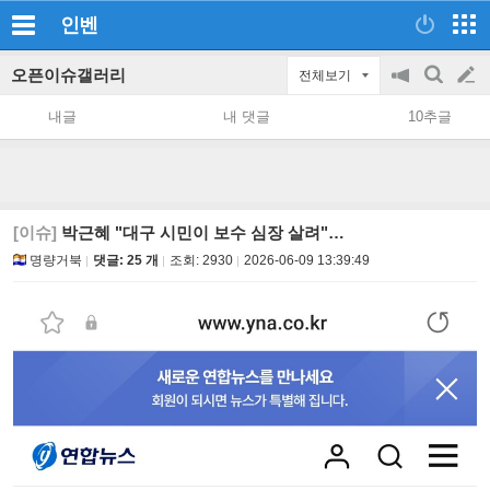
인벤
오픈이슈갤러리
전체보기
공
검
글
지
색
내글
내 댓글
10추글
on/off
쓰
기
[이슈]
박근혜 "대구 시민이 보수 심장 살려"…
명량거북
댓글: 25 개
조회:
2930
2026-06-09 13:39:49