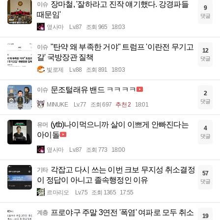
장마철, '잘하라고 진작 얘기했다. 강경파들
이슈
9
때문임'
댓글
옆사마
Lv.87
조회 965
18:03
"탄약 왜 부족한 거야" 트럼프 '이란전 무기고
이슈
12
갈' 국방장관 질책
댓글
빛로제
Lv.88
조회 891
18:03
문조털래유 밴드 ㅋㅋㅋㅋ
이슈
2
댓글
MINUKE
Lv.77
조회 697
추천 2
18:01
(ytb)나이먹으니까 살이 이쁘게 안빠진다는
유머
4
아이돌
댓글
옆사마
Lv.87
조회 773
18:00
각잡고 다시 쓰는 이번 크보 무지성 취소결정
기타
57
이 정답이 아니고 졸속행정인 이유
댓글
르마리오
Lv.75
조회 1365
17:55
프로야구 주말 3연전 '폭염' 여파로 모두 취소
계층
19