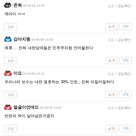
존윅
26-06-09 13:50
신고
|
공감 확인
에라이 ㅆㅂ
답글
0
0
강아지똥
26-06-09 13:50
신고
|
공감 확인
에휴.... 진짜 내란당애들은 민주주의랑 안어울린다
답글
0
0
이요
26-06-09 13:51
신고
|
공감 확인
우리나라 보수는 내란 옹호하는 30% 인듯;; 진짜 어질어질하다
답글
0
0
얼굴이언데드
26-06-09 13:52
신고
|
공감 확인
반란의 싹이 살아남은거겠지
답글
0
0