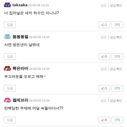
taksaka
26-06-09 13:43
신고
|
공감 확인
너 집어넣은 새끼 하수인 아니냐?
답글
1
0
봄봄봉필
26-06-09 13:44
신고
|
공감 확인
사면 받은년이 날뛰네
답글
0
0
뽁은바바
26-06-09 13:45
신고
|
공감 확인
부끄러운줄 모르고 에혀~
답글
1
0
켈레브라
26-06-09 13:46
신고
|
공감 확인
탄핵당한 주제에 어딜 싸돌아다녀??
답글
0
0