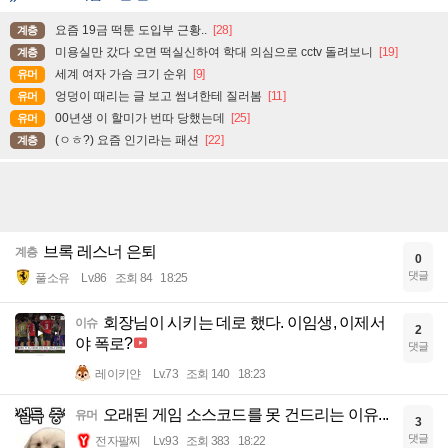
요즘 19금 떡툰 도입부 근황..
[28]
계층
미용실만 갔다 오면 떡실신하여 학대 의심으로 cctv 돌려보니
[19]
계층
세계 여자 가슴 크기 순위
[9]
유머
엉덩이 때리는 글 보고 썸녀한테 질러봄
[11]
유머
00년생 이 할미가 번따 당했는데
[25]
유머
(ㅇㅎ?) 요즘 인기라는 패션
[22]
계층
브록 레스너 은퇴
계층
0
댓글
풀소유
Lv.86
조회 84
18:25
회장님이 시키는 데로 했다. 이임생, 이제서
이슈
2
야 폭로?
댓글
레이키얀
Lv.73
조회 140
18:23
오래된 게임 소스코드를 못 건드리는 이유...
유머
3
댓글
전자팔찌
Lv.93
조회 383
18:22