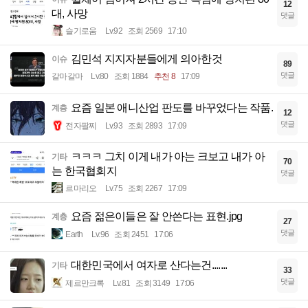
12
대, 사망
댓글
슬기로움
Lv.92
조회 2569
17:10
김민석 지지자분들에게 의아한것
이슈
89
댓글
갈마갈마
Lv.80
조회 1884
추천 8
17:09
요즘 일본 애니산업 판도를 바꾸었다는 작품.
계층
12
댓글
전자팔찌
Lv.93
조회 2893
17:09
ㅋㅋㅋ 그치 이게 내가 아는 크보고 내가 아
기타
70
는 한국협회지
댓글
르마리오
Lv.75
조회 2267
17:09
요즘 젊은이들은 잘 안쓴다는 표현.jpg
계층
27
댓글
Earth
Lv.96
조회 2451
17:06
대한민국에서 여자로 산다는건.......
기타
33
댓글
제르만크록
Lv.81
조회 3149
17:06