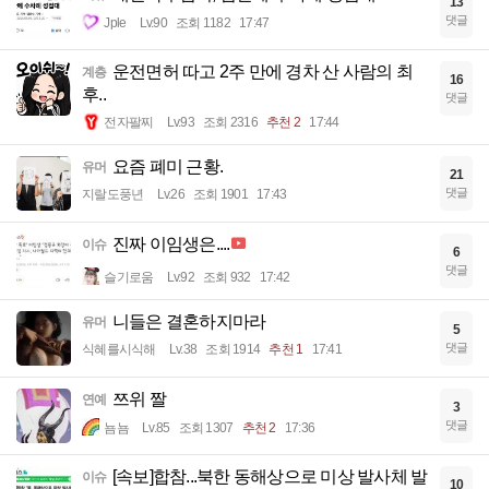
13
댓글
Jple
Lv.90
조회 1182
17:47
운전면허 따고 2주 만에 경차 산 사람의 최
계층
16
후..
댓글
전자팔찌
Lv.93
조회 2316
추천 2
17:44
요즘 폐미 근황.
유머
21
댓글
지랄도풍년
Lv.26
조회 1901
17:43
진짜 이임생은....
이슈
6
댓글
슬기로움
Lv.92
조회 932
17:42
니들은 결혼하지마라
유머
5
댓글
식혜를시식해
Lv.38
조회 1914
추천 1
17:41
쯔위 짤
연예
3
댓글
뇸뇸
Lv.85
조회 1307
추천 2
17:36
[속보]합참...북한 동해상으로 미상 발사체 발
이슈
10