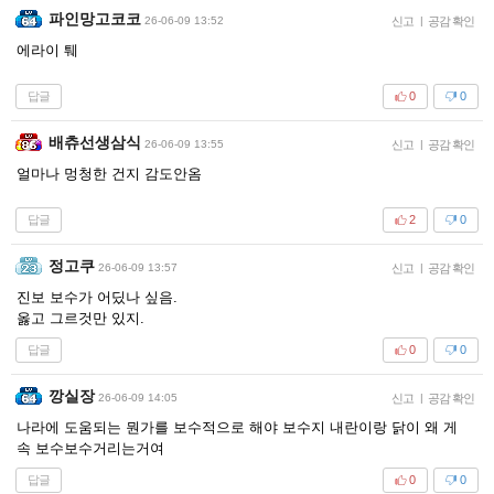
파인망고코코
26-06-09 13:52
신고
|
공감 확인
에라이 퉤
답글
0
0
배츄선생삼식
26-06-09 13:55
신고
|
공감 확인
얼마나 멍청한 건지 감도안옴
답글
2
0
정고쿠
26-06-09 13:57
신고
|
공감 확인
진보 보수가 어딨나 싶음.
옳고 그르것만 있지.
답글
0
0
깡실장
26-06-09 14:05
신고
|
공감 확인
나라에 도움되는 뭔가를 보수적으로 해야 보수지 내란이랑 닭이 왜 게
속 보수보수거리는거여
답글
0
0