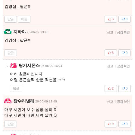
김영삼 : 팔푼이
답글
이동
3
0
치하야
26-06-09 13:40
신고
|
공감 확인
김영삼 : 팔푼이
답글
3
0
탕기시몬스
26-06-09 14:24
신고
|
공감 확인
어허 칠푼이입니다
어딜 은근슬쩍 한푼 적선을 ㅋㅋ
답글
2
0
잠수리벌레
26-06-09 13:40
신고
|
공감 확인
대구 시민이 보수 심장 살려 X
대구 시민이 내란 세력 살려 O
답글
9
0