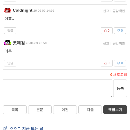
Coldnight
26-06-09 14:56
신고
|
공감 확인
어휴..
답글
0
0
롯데검
26-06-09 20:58
신고
|
공감 확인
어우....
답글
0
0
새로고침
등록
목록
본문
이전
다음
댓글보기
ㅇㅇㄱ 지금 뜨는 글