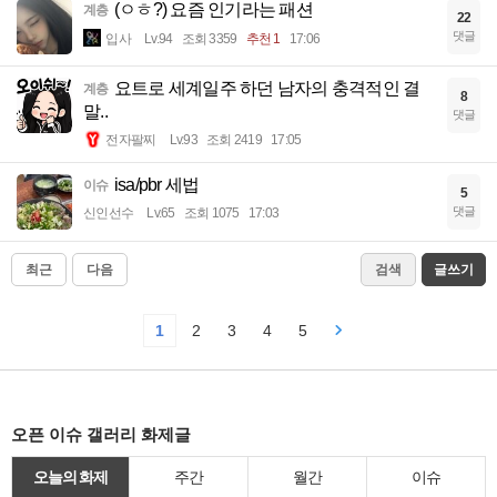
(ㅇㅎ?) 요즘 인기라는 패션
계층
22
댓글
입사
Lv.94
조회 3359
추천 1
17:06
요트로 세계일주 하던 남자의 충격적인 결
계층
8
말..
댓글
전자팔찌
Lv.93
조회 2419
17:05
isa/pbr 세법
이슈
5
댓글
신인선수
Lv.65
조회 1075
17:03
최근
다음
검색
글쓰기
1
2
3
4
5
오픈 이슈 갤러리 화제글
오늘의 화제
주간
월간
이슈