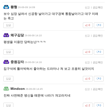
퐝형
26-06-09 14:09
신고
|
공감 확인
보수 심장 살려서 신공항 날아가고 대구경북 통합날아가고 대구 미래
는 죽고
답글
0
0
왜구김당
26-06-09 14:10
신고
|
공감 확인
평생을 이용만 당하는냔ㅋㅋㅋ
답글
0
0
중원강자
26-06-09 14:16
신고
|
공감 확인
집구석에 틀어박혀서 좋아하는 드라마나 쳐 보고 조용히 살것이지
답글
0
0
Mindcon
26-06-09 14:45
신고
|
공감 확인
진짜 사면해준 병신들 때문에 나라가 개꼬라지네
답글
2
0