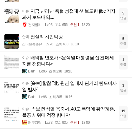
지금 난리난 축협 성접대 첫 보도한 jtbc 기자
이슈
5
과거 보도내역....
댓글
전자팔찌
Lv.93
조회 656
추천 1
18:20
전설의 치킨먹방
연예
5
댓글
스티브승준유
Lv.76
조회 400
18:19
배의철 변호사 <윤석열 대통령님 접견 메세
이슈
1
지를 전합니다>
댓글
Earth
Lv.96
조회 238
18:18
[속보] 합참 "北, 원산 일대서 단거리 탄도미사
이슈
3
일 발사"
댓글
Earth
Lv.96
조회 305
18:16
[속보]윤석열 옥중서..40도 폭염에 취약계층,
이슈
15
올공 시위대 걱정 힘내쟈
댓글
왜구김당
Lv.73
조회 935
추천 1
18:06