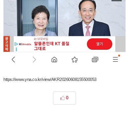
https://www.yna.co.kr/view/AKR20260608155500053
0