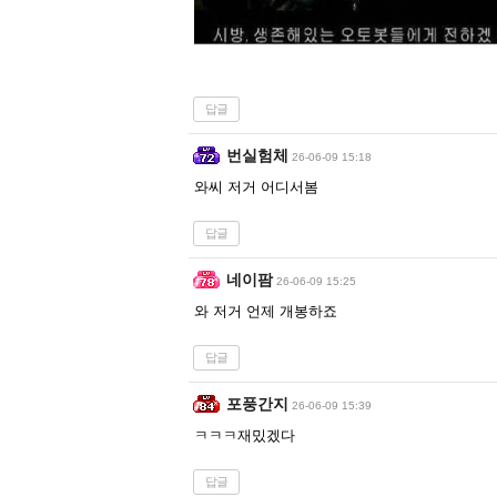
답글
번실험체
26-06-09 15:18
와씨 저거 어디서봄
답글
네이팜
26-06-09 15:25
와 저거 언제 개봉하죠
답글
포풍간지
26-06-09 15:39
ㅋㅋㅋ재밌겠다
답글