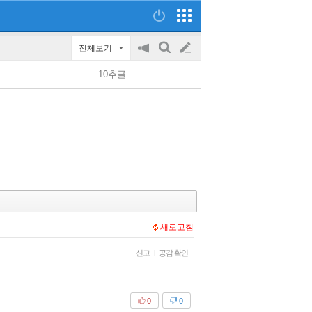
전체보기
공
검
글
지
색
10추글
on/off
쓰
기
새로고침
신고
|
공감 확인
0
0