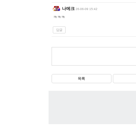
나메크
26-06-09 15:42
ㅋㅋㅋ
답글
목록