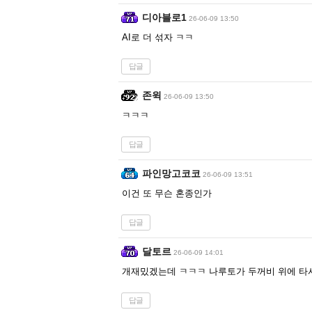
디아블로1
26-06-09 13:50
AI로 더 섞자 ㅋㅋ
답글
존윅
26-06-09 13:50
ㅋㅋㅋ
답글
파인망고코코
26-06-09 13:51
이건 또 무슨 혼종인가
답글
달토르
26-06-09 14:01
개재밌겠는데 ㅋㅋㅋ 나루토가 두꺼비 위에 타
답글