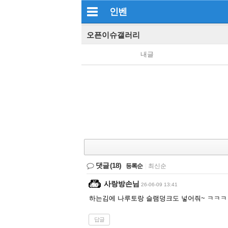
인벤
오픈이슈갤러리
내글
댓글
(18)
등록순
|
최신순
사랑방손님
26-06-09 13:41
하는김에 나루토랑 슬램덩크도 넣어줘~ ㅋㅋㅋ
답글