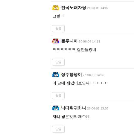
전국노래자랑
26-06-09 14:09
고퀄ㅋ
답글
룰루니아
26-06-09 14:18
ㅋㅋㅋㅋㅋㅋ 잘만들었네
답글
장수뿡댕이
26-06-09 14:38
어 근데 재밌어보인다 ㅋㅋㅋㅋ
답글
닉따위귀차나
26-06-09 15:09
저리 넣은것도 재주네
답글