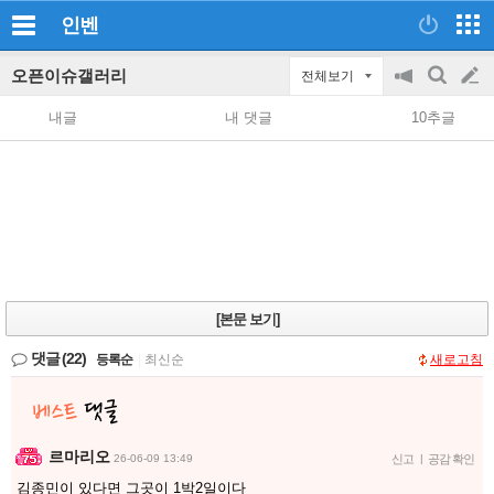
인벤
오픈이슈갤러리
전체보기
공
검
글
지
색
내글
내 댓글
10추글
on/off
쓰
기
[본문 보기]
댓글
(22)
등록순
|
최신순
새로고침
르마리오
26-06-09 13:49
신고
|
공감 확인
김종민이 있다면 그곳이 1박2일이다