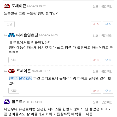
포세이큰
26-06-09 13:57
신고
|
공감 확인
노홍철은 그럼 무도랑 병행 한거임?
답글
0
0
티리온영초딩
26-06-09 14:05
신고
|
공감 확인
네 무도에서도 언급했었는데
원래 예능이라는게 남의것 갖다 쓰고 양쪽 다 출연하고 하는거라고 ㅋ
ㅋㅋㅋ
답글
0
0
포세이큰
26-06-09 14:10
신고
|
공감 확인
@티리온영초딩
하긴 그러고보니 유재석이랑 하하도 런닝맨 같이 했
었네
답글
0
0
달토르
26-06-09 14:00
신고
|
공감 확인
나인우나 유선호처럼 신선한 페이스를 한명씩 넣어서 난 좋았음 ㅇㅇ 기
존 멤버들과도 잘 어울리고 회차 거듭할수록 매력들이 나옴