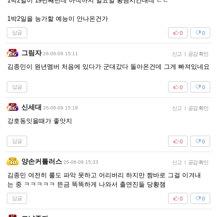
1박2일이 19년째던데 아직까지 일요일 황금시간대네 ㄷㄷ
1박2일을 능가할 예능이 안나온건가
답글
0
0
그림자
26-06-09 15:11
신고
|
공감 확인
김종민이 원년멤버 처음에 있다가 군대갔다 돌아온건데 그게 빠져있네요
답글
0
0
신세대
26-06-09 15:19
신고
|
공감 확인
강호동잇을때가 좋앗지
답글
0
0
양손커틀러스
26-06-09 15:33
신고
|
공감 확인
김종민 여전히 룰도 파악 못하고 어리버리 하지만 짬바로 그걸 이겨내
는 중 ㅋㅋㅋㅋㅋ 뜬금 똑똑하게 나와서 출연진들 당황잼
답글
0
0