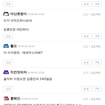
답글
0
0
마산호랑이
26-06-09 14:03
신고
|
공감 확인
이거 아직도하나보네
김종민은 대단하다
답글
0
0
활오
26-06-09 15:03
신고
|
공감 확인
어 이거완전.. 테세우스의배?
답글
0
0
치킨맛피자
26-06-09 15:08
신고
|
공감 확인
솔직히 이정도면 김종민의 1박2일임
답글
0
0
홍해인
26-06-09 15:09
신고
|
공감 확인