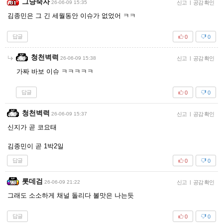
그냥죽자
26-06-09 15:35
신고
|
공감 확인
김종민은 그 긴 세월동안 이슈가 없었어 ㅋㅋ
답글
0
0
청천벽력
26-06-09 15:38
신고
|
공감 확인
가짜 바보 이슈 ㅋㅋㅋㅋㅋ
답글
0
0
청천벽력
26-06-09 15:37
신고
|
공감 확인
신지가 곧 코요태
김종민이 곧 1박2일
답글
0
0
롯데검
26-06-09 21:22
신고
|
공감 확인
그래도 소소하게 채널 돌리다 볼맛은 나는듯
답글
0
0