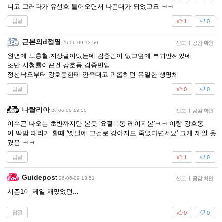
니고 그러다가 유선호 들어오면서 나꼰대가 되었고요 ㅋㅋ
답글
1
0
근본의d점멸
26-06-09 13:50
신고
|
공감 확인
원년에 노홍철.지상렬이있는데 김종민이 없고옆에 복귀만써있네
초반 시청률이끈건 강호동.김종민임
정선낙오부터 강호동한테 깐죽대고 괴롭히던 유일한 생명체
답글
0
0
나탈리아
26-06-09 13:50
신고
|
공감 확인
이수근 나오는 초반까지만 본듯 '요절복통 레이지본'ㅋㅋ 이랑 강호동
이 딱밤 때리기 할때 '옛날에 그걸로 강아지도 죽였다면서요' 그게 제일 웃
겼음 ㅋㅋ
답글
1
0
Guidepost
26-06-09 13:51
신고
|
공감 확인
시즌1이 제일 재밌었던...
답글
0
0