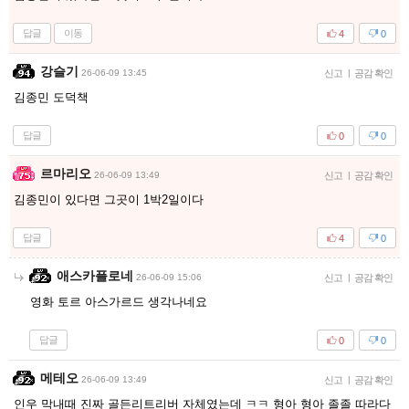
답글
이동
4
0
강슬기
26-06-09 13:45
신고
|
공감 확인
김종민 도덕책
답글
0
0
르마리오
26-06-09 13:49
신고
|
공감 확인
김종민이 있다면 그곳이 1박2일이다
답글
4
0
애스카플로네
26-06-09 15:06
신고
|
공감 확인
영화 토르 아스가르드 생각나네요
답글
0
0
메테오
26-06-09 13:49
신고
|
공감 확인
인우 막내때 진짜 골든리트리버 자체였는데 ㅋㅋ 형아 형아 졸졸 따라다