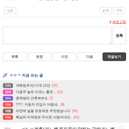
답글
0
0
새로고침
등록
목록
본문
이전
다음
댓글보기
ㅇㅇㄱ 지금 뜨는 글
개빡침주의) 이게 12년
[37]
기타
다음주 놀토 리센느 출연...
[12]
연예
중력댐의 건축해부도
[7]
지식
??? : 자동차 진입이 어렵네..
[8]
이슈
라면에 넣을 토핑재료 추천받습니다
[55]
계층
확실히 이재명은 무서운 사람이네요..
[41]
이슈