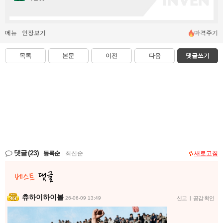
메뉴
인장보기
마격주기
목록
본문
이전
다음
댓글쓰기
댓글
(23)
등록순
|
최신순
새로고침
츄하이하이볼
26-06-09 13:49
신고
|
공감 확인