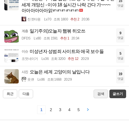
15
세계 개망신 - 이야 18 실시간 나락 간다 가~~~~
댓글
아아아아아아앍ㄺㄺㄺㄺㄺㄺ
진겟타원
Lv.70
조회 1800
추천 2
20:36
일기주의)오늘자 햄볶 히오쓰
계층
9
댓글
DFDS
Lv.80
조회 1591
추천 1
20:34
미성년자 성범죄 사이트와 애국 보수들
이슈
5
댓글
조졋네이거
Lv.36
조회 3200
추천 12
20:29
오늘은 세계 고양이의 날입니다
사진
19
댓글
읏큐
Lv.86
조회 1668
20:29
최근
다음
검색
글쓰기
1
2
3
4
5