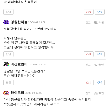
발 패티쉬냐 미친놈들이
답글
0
0
영원한하늘
26-06-09 13:59
신고
|
공감 확인
서북청년단화 되어가고 있어 보이네요.
저렇게 냅두는건..
추후 더 큰 사태를 초래할거 같은데...
그전에 정리해야 한다고 생각합니다.
답글
0
0
마산호랑이
26-06-09 14:00
신고
|
공감 확인
경찰은 그냥 보고만있는건가?
무슨 제재못하는건가?
답글
1
0
하이도리
26-06-09 14:00
신고
|
공감 확인
아니 등신들인가 진짜있다면 양말에 안숨기고 속옷에 숨기겠지
속옷검사도 못하면서 왜저러는거냐 ㅋㅋ