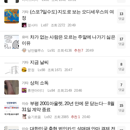
(스포?일수도) 지도로 보는 오디세우스의 여
기타
13
정
댓글
옆사마
Lv.87
조회 2272
20:49
차가 없는 사람은 모르는 주말에 나가기 싫은
유머
17
이유
댓글
낭만블루스
Lv.91
조회 4136
추천 7
20:49
지금 날씨
기타
8
댓글
문정
Lv.88
조회 1671
20:47
상처 소독
기타
7
댓글
휴면아이디
Lv.84
조회 2149
20:46
부평 2001아울렛, 20년 만에 문 닫는다··· 8월
이슈
15
31일 계약 종료
댓글
슬기로움
Lv.92
조회 2085
추천 1
20:40
대한민국 축협 법인카드 성매매 안마 결제 전
이슈