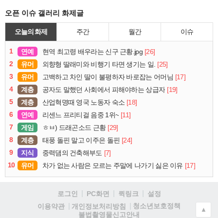
오픈 이슈 갤러리 화제글
오늘의 화제
주간
월간
이슈
1
연예
[26]
현역 최고령 배우라는 신구 근황.jpg
2
유머
[25]
외향형 딸래미와 비행기 타면 생기는 일.
3
유머
[17]
고백하고 차인 딸이 불평하자 바로잡는 어머님
4
계층
[19]
공자도 말했던 사회에서 피해야하는 상급자
5
계층
[18]
산업혁명때 영국 노동자 숙소
6
연예
[11]
리센느 프리티걸 음중 1위~
7
게임
[29]
ㅎㅂ) 드래곤소드 근황
8
계층
[24]
태풍 돌핀 말고 이주은 돌핀
9
지식
[7]
중력댐의 건축해부도
10
유머
[17]
차가 없는 사람은 모르는 주말에 나가기 싫은 이유
로그인
PC화면
퀵링크
설정
청소년보호정책
이용약관
개인정보처리방침
▲
불법촬영물신고안내