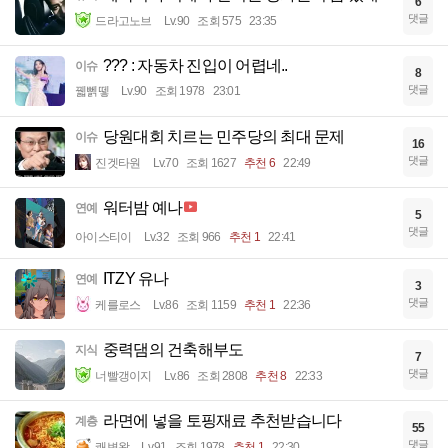
6
댓글
드라고노브
Lv.90
조회 575
23:35
??? : 자동차 진입이 어렵네..
이슈
8
댓글
꿻뻵뗗
Lv.90
조회 1978
23:01
당원대회 치르는 민주당의 최대 문제
이슈
16
댓글
진겟타원
Lv.70
조회 1627
추천 6
22:49
워터밤 예나
연예
5
댓글
아이스티이
Lv.32
조회 966
추천 1
22:41
ITZY 유나
연예
3
댓글
케를로스
Lv.86
조회 1159
추천 1
22:36
중력댐의 건축해부도
지식
7
댓글
너빨갱이지
Lv.86
조회 2808
추천 8
22:33
라면에 넣을 토핑재료 추천받습니다
계층
55
댓글
쾌변왕
Lv.91
조회 1978
추천 1
22:30