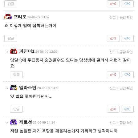
답글
0
0
프리도
26-06-09 13:52
신고
|
공감 확인
왜 이렇게 발에 집착하는거야
답글
2
0
파인더1
26-06-09 13:56
신고
|
공감 확인
양말속에 투표용지 숨겼을수도 있다는 망상병에 걸려서 저런거 같아
요
답글
0
0
엘라스틴
26-06-09 13:58
신고
|
공감 확인
앗 발을 좋아한다던지..
답글
0
0
제로선
26-06-09 14:14
신고
|
공감 확인
저런 놈들은 자기 욕망을 채울려는거지 기회라고 생각하니까