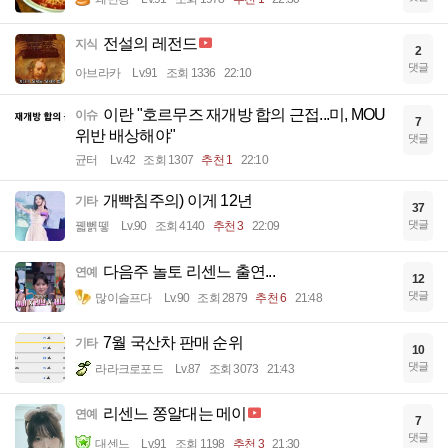
전설의 레전드
지식
2
댓글
아브라카
Lv.91
조회 1336
22:10
이란 "호르무즈 재개방 합의 근접...미, MOU
이슈
7
위반 배상해야"
댓글
균터
Lv.42
조회 1307
추천 1
22:10
개빡침주의) 이게 12년
기타
37
댓글
꿻뻵뗗
Lv.90
조회 4140
추천 3
22:09
다음주 놀토 리센느 출연...
연예
12
댓글
많이슬프다
Lv.90
조회 2879
추천 6
21:48
7월 국산차 판매 순위
기타
10
댓글
라라크로포드
Lv.87
조회 3073
21:43
리센느 쫑알대는 메이
연예
7
댓글
대센느
Lv.91
조회 1198
추천 3
21:30