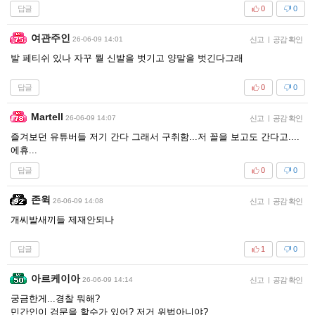
답글
0
0
여관주인
26-06-09 14:01
신고
|
공감 확인
발 페티쉬 있나 자꾸 뭘 신발을 벗기고 양말을 벗긴다그래
답글
0
0
Martell
26-06-09 14:07
신고
|
공감 확인
즐겨보던 유튜버들 저기 간다 그래서 구취함...저 꼴을 보고도 간다고....
에휴...
답글
0
0
존윅
26-06-09 14:08
신고
|
공감 확인
개씨발새끼들 제재안되나
답글
1
0
아르케이아
26-06-09 14:14
신고
|
공감 확인
궁금한게...경찰 뭐해?
민간인이 검문을 할수가 있어? 저거 위법아니야?