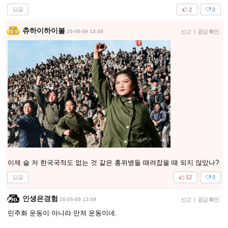
답글
2
0
츄하이하이볼
26-06-09 13:49
신고
|
공감 확인
이제 슬 저 한국국적도 없는 것 같은 홍위병들 때려잡을 때 되지 않았나?
답글
12
0
인생은경험
26-06-09 13:49
신고
|
공감 확인
민주화 운동이 아니라 만져 운동이네.