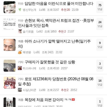
답답한 마음을 이런식으로 풀어 미안합니다
이슈
75
댓글
병신무는개
Lv.86
조회 3167
추천 20
21:09
손현보 목사, 백악관서 트럼프 접견‥美정부
이슈
24
인사들과 잇단 접촉
댓글
슬기로움
Lv.92
조회 1850
추천 2
21:07
아까 소나기가 깔짝 떨어지고 난후(일기주
계층
9
의)
댓글
쾌변왕
Lv.91
조회 2421
21:02
구매자가 잘못했을 것 같은 상황
기타
3
댓글
히스파니에
Lv.91
조회 4510
20:57
로또 제1236회차 당첨번호 (2026년 08월 08
기타
14
일 추첨)
댓글
사실난라쿤
Lv.89
조회 2157
추천 2
20:52
목장에 처음 와본 강아지 ㅋㅋ
계층
1
댓글
아이스티이
Lv.32
조회 1542
20:51