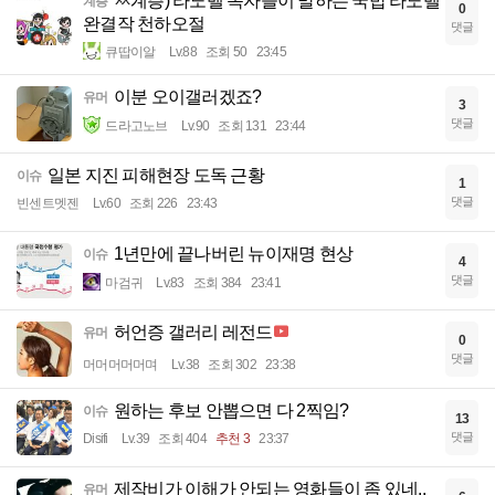
ㅆ계층) 라노벨 독자들이 말하는 국밥 라노벨
계층
0
완결작 천하오절
댓글
큐땁이알
Lv.88
조회 50
23:45
이분 오이갤러겠죠?
유머
3
댓글
드라고노브
Lv.90
조회 131
23:44
일본 지진 피해현장 도독 근황
이슈
1
댓글
빈센트멧젠
Lv.60
조회 226
23:43
1년만에 끝나버린 뉴이재명 현상
이슈
4
댓글
마검귀
Lv.83
조회 384
23:41
허언증 갤러리 레전드
유머
0
댓글
머머머머머며
Lv.38
조회 302
23:38
원하는 후보 안뽑으면 다 2찍임?
이슈
13
댓글
Disifi
Lv.39
조회 404
추천 3
23:37
제작비가 이해가 안되는 영화들이 좀 있네..
유머