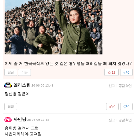
이제 슬 저 한국국적도 없는 것 같은 홍위병들 때려잡을 때 되지 않았나?
답글
이동
12
0
엘라스틴
26-06-09 13:48
신고
|
공감 확인
정신병 같은데
답글
0
0
까만냥
26-06-09 13:48
신고
|
공감 확인
홍위병 걸려서 그럼
사법처리해야 고쳐짐