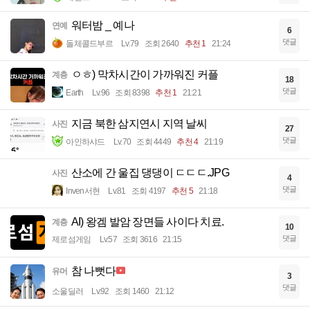
워터밤 _ 예나
연예
6
댓글
돌체콜드부르
Lv.79
조회 2640
추천 1
21:24
ㅇㅎ) 막차시간이 가까워진 커플
계층
18
댓글
Earth
Lv.96
조회 8398
추천 1
21:21
지금 북한 삼지연시 지역 날씨
사진
27
댓글
아인하샤드
Lv.70
조회 4449
추천 4
21:19
산소에 간 울집 댕댕이 ㄷㄷㄷ.JPG
사진
4
댓글
Inven서현
Lv.81
조회 4197
추천 5
21:18
AI) 왕겜 발암 장면들 사이다 치료.
계층
10
댓글
제로섬게임
Lv.57
조회 3616
21:15
참 나뻣다
유머
3
댓글
소울딜러
Lv.92
조회 1460
21:12