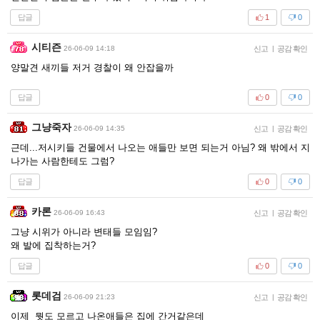
답글
1
0
시티즌
26-06-09 14:18
신고
|
공감 확인
양말견 새끼들 저거 경찰이 왜 안잡을까
답글
0
0
그냥죽자
26-06-09 14:35
신고
|
공감 확인
근데...저시키들 건물에서 나오는 애들만 보면 되는거 아님? 왜 밖에서 지
나가는 사람한테도 그럼?
답글
0
0
카론
26-06-09 16:43
신고
|
공감 확인
그냥 시위가 아니라 변태들 모임임?
왜 발에 집착하는거?
답글
0
0
롯데검
26-06-09 21:23
신고
|
공감 확인
이제 뭣도 모르고 나온애들은 집에 간거같은데