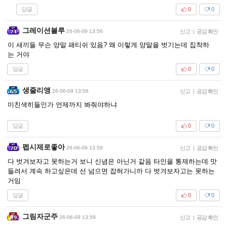
답글
0
0
그레이션블루
26-06-09 13:56
신고
|
공감 확인
이 새끼들 무슨 양말 패티쉬 있음? 왜 이렇게 양말을 벗기는데 집착하
는 거야
답글
0
0
생줄리앵
26-06-09 13:58
신고
|
공감 확인
미친색히들인가 언제까지 봐줘야하냐
답글
0
0
펩시제로좋아
26-06-09 13:59
신고
|
공감 확인
다 벗겨보자고 못하는거 보니 신념은 아닌거 같음 타인을 통제하는데 맛
들려서 계속 하고싶은데 선 넘으면 잡혀가니까 다 벗겨보자고는 못하는
거임
답글
0
0
그림자군주
26-06-09 13:59
신고
|
공감 확인