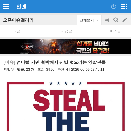
인벤
오픈이슈갤러리
전체보기
공
검
글
지
색
내글
내 댓글
10추글
on/off
쓰
기
[이슈]
엄마뻘 시민 협박해서 신발 벗으라는 양말견들
티알렛
댓글: 23 개
조회:
3916
추천:
4
2026-06-09 13:47:11