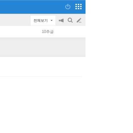
전체보기
공
검
글
지
색
10추글
on/off
쓰
기