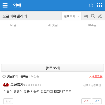
인벤
오픈이슈갤러리
전체보기
공
검
글
지
색
내글
내 댓글
10추글
on/off
쓰
기
[본문 보기]
댓글
(10)
등록순
|
최신순
새로고침
그냥죽자
26-06-09 13:53
신고
|
공감 확인
이웃이 댕댕이 몇층 사는지 알았다고 했었나? ㅋㅋ
답글
0
0