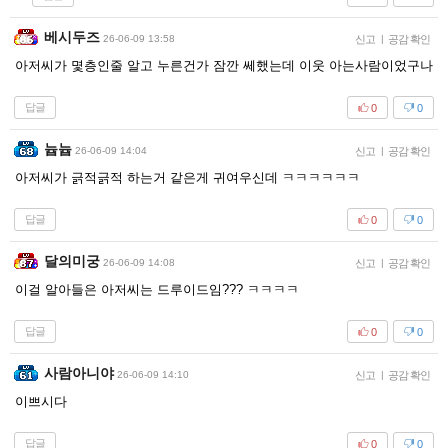
베시두즈
26-06-09 13:58
신고
|
공감 확인
아저씨가 몇층인줄 알고 누른건가 잠깐 쎄했는데 이웃 아는사람이었구나
답글
0
0
늅늅
26-06-09 14:04
신고
|
공감 확인
아저씨가 긁적긁적 하는거 같은게 귀여우신데 ㅋㅋㅋㅋㅋㅋ
답글
0
0
달의미궁
26-06-09 14:08
신고
|
공감 확인
이걸 알아들은 아저씨는 드루이드임??? ㅋㅋㅋㅋ
답글
0
0
사람아니야
26-06-09 14:10
신고
|
공감 확인
이쁘시다
답글
0
0