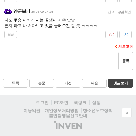
양군불패
26-06-09 14:25
신고
|
공감 확인
나도 두층 아래에 사는 골댕이 자주 만남
혼자 타고 나 쳐다보고 있음 눌러주긴 할 듯 ㅋㅋㅋㅋ
답글
0
0
새로고침
등록
목록
본문
이전
다음
댓글보기
로그인
PC화면
퀵링크
설정
청소년보호정책
이용약관
개인정보처리방침
▲
불법촬영물신고안내
(주)
인