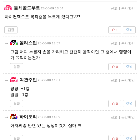
돌체콜드부르
26-06-09 13:54
신고
|
공감 확인
아이컨텍으로 목적층을 누르게 했다고???
답글
1
0
엘라스틴
26-06-09 13:57
신고
|
공감 확인
그럼 어디 누를지 손을 가리키고 천천히 움직이면 그 층에서 댕댕이
가 끄덕이는건가
답글
0
0
여관주인
26-06-09 14:01
신고
|
공감 확인
킁킁: +1층
왈왈: -1층
답글
0
0
하이도리
26-06-09 14:09
신고
|
공감 확인
아저씨랑 안면 있는 댕댕이겠지 설마 ㅋ
답글
0
0