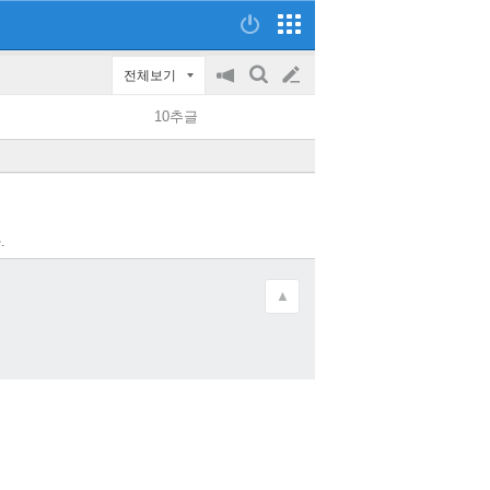
전체보기
공
검
글
지
색
10추글
on/off
쓰
기
.
▲