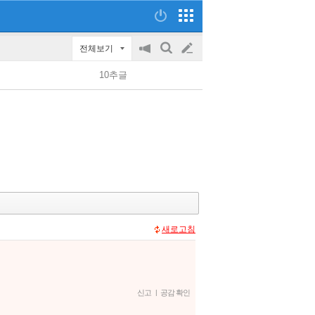
전체보기
공
검
글
지
색
10추글
on/off
쓰
기
새로고침
신고
|
공감 확인