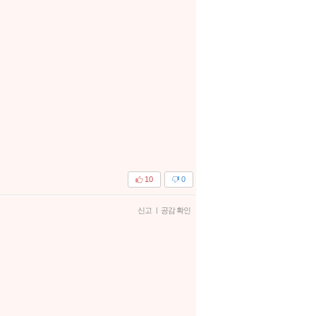
10
0
신고
|
공감 확인