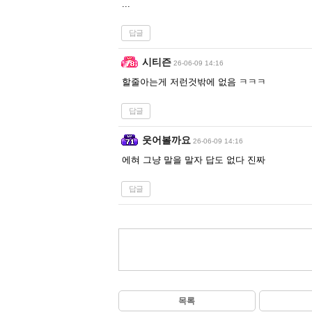
...
답글
시티즌
26-06-09 14:16
할줄아는게 저런것밖에 없음 ㅋㅋㅋ
답글
웃어볼까요
26-06-09 14:16
에혀 그냥 말을 말자 답도 없다 진짜
답글
목록