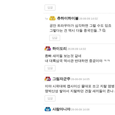
답글
츄하이하이볼
26-06-09 14:02
공안 트라우마가 심각하면 그럴 수도 있죠
그렇다는 건 역시 다들 중국인들..? 🤔
답글
하이도리
26-06-09 14:02
환빠 새끼들 보는것 같네
내 대륙삼국 역사관 반대하면 중공이야 ㅋㅋ
답글
그림자군주
26-06-09 14:05
이야 시위대에 캡사이신 물대포 쏘고 지랄 염병
명박산성 쌓아서 지랄하던 견찰 새끼들이 존나
답글
사람아니야
26-06-09 14:06