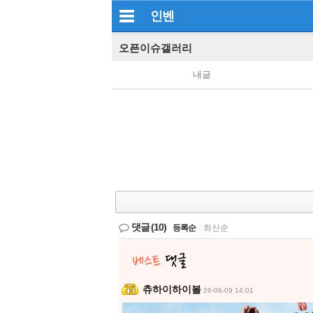
인벤
오픈이슈갤러리
내글
댓글
(10)
등록순
|
최신순
츄하이하이볼
26-06-09 14:01