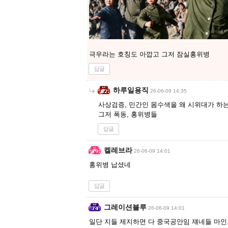
극우라는 호칭도 아깝고 그저 잠실홍위병
답글
하루일용직
26-06-09 14:35
사상검증, 민간인 몸수색을 왜 시위대가 하는
그저 폭동, 홍위병들
답글
켈레브라
26-06-09 14:01
홍위병 납셨네
답글
그레이션블루
26-06-09 14:01
일단 지들 제지하면 다 중국공안임 쟤네들 마인