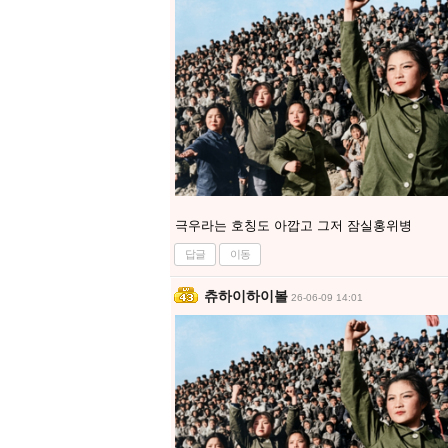
극우라는 호칭도 아깝고 그저 잠실홍위병
답글
이동
츄하이하이볼
26-06-09 14:01