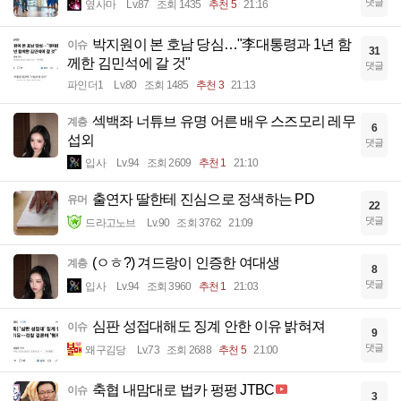
댓글
옆사마
Lv.87
조회 1435
추천 5
21:16
박지원이 본 호남 당심…"李대통령과 1년 함
이슈
31
께한 김민석에 갈 것"
댓글
파인더1
Lv.80
조회 1485
추천 3
21:13
섹백좌 너튜브 유명 어른 배우 스즈모리 레무
계층
6
섭외
댓글
입사
Lv.94
조회 2609
추천 1
21:10
출연자 딸한테 진심으로 정색하는 PD
유머
22
댓글
드라고노브
Lv.90
조회 3762
21:09
(ㅇㅎ?) 겨드랑이 인증한 여대생
계층
8
댓글
입사
Lv.94
조회 3960
추천 1
21:03
심판 성접대해도 징계 안한 이유 밝혀져
이슈
9
댓글
왜구김당
Lv.73
조회 2688
추천 5
21:00
축협 내맘대로 법카 펑펑 JTBC
이슈
3