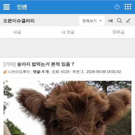
인벤
오픈이슈갤러리
전체보기
공
검
글
지
색
내글
내 댓글
10추글
on/off
쓰
기
[기타]
송아지 밥먹는거 본적 있음 ?
니카이도후미
댓글: 9 개
조회:
4119
추천:
1
2026-06-09 14:01:42