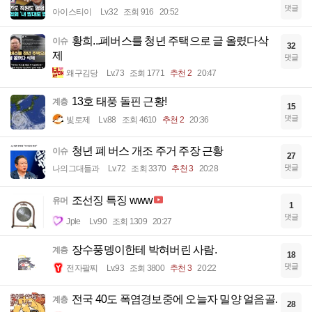
댓글
아이스티이
Lv.32
조회 916
20:52
황희...폐버스를 청년 주택으로 글 올렸다삭
이슈
32
제
댓글
왜구김당
Lv.73
조회 1771
추천 2
20:47
13호 태풍 돌핀 근황!
계층
15
댓글
빛로제
Lv.88
조회 4610
추천 2
20:36
청년 폐 버스 개조 주거 주장 근황
이슈
27
댓글
나의그대들과
Lv.72
조회 3370
추천 3
20:28
조선징 특징 www
유머
1
댓글
Jple
Lv.90
조회 1309
20:27
장수풍뎅이한테 박혀버린 사람.
계층
18
댓글
전자팔찌
Lv.93
조회 3800
추천 3
20:22
전국 40도 폭염경보중에 오늘자 밀양 얼음골.
계층
28