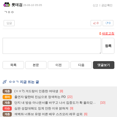
롯데검
26-06-10 05:05
신고
|
공감 확인
ㄱㅇㅇ
답글
0
0
새로고침
등록
목록
본문
이전
다음
댓글보기
ㅇㅇㄱ 지금 뜨는 글
(ㅇㅎ?) 겨드랑이 인증한 여대생
[8]
계층
출연자 딸한테 진심으로 정색하는 PD
[22]
유머
단지 내 방송 아나운서를 바꾸고 나서 집중도가 확 올라갔다는 한 아파트의 안내방송
[10]
계층
심판 성접대해도 징계 안한 이유 밝혀져
[9]
이슈
섹백좌 너튜브 유명 어른 배우 스즈모리 레무 섭외
[6]
계층