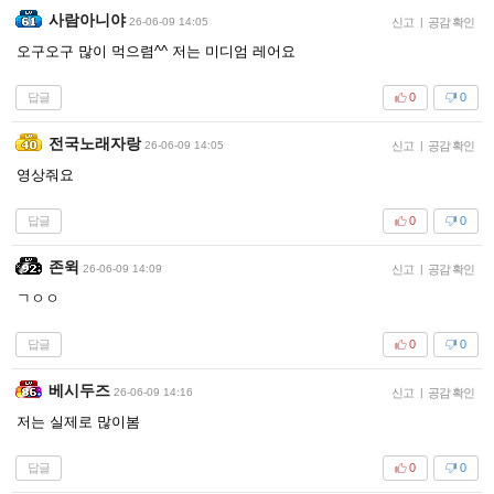
사람아니야
26-06-09 14:05
신고
|
공감 확인
오구오구 많이 먹으렴^^ 저는 미디엄 레어요
답글
0
0
전국노래자랑
26-06-09 14:05
신고
|
공감 확인
영상줘요
답글
0
0
존윅
26-06-09 14:09
신고
|
공감 확인
ㄱㅇㅇ
답글
0
0
베시두즈
26-06-09 14:16
신고
|
공감 확인
저는 실제로 많이봄
답글
0
0