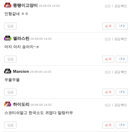
뚱땡이고양이
26-06-09 14:03
신고
|
공감 확인
인형같네 ㅎㅎ
답글
0
0
엘라스틴
26-06-09 14:03
신고
|
공감 확인
아지 아지 송아지~♬
답글
0
0
Marcion
26-06-09 14:03
신고
|
공감 확인
우물우물
답글
0
0
하이도리
26-06-09 14:03
신고
|
공감 확인
스코티쉬말고 한국소도 귀엽다 말랑카우
답글
0
0