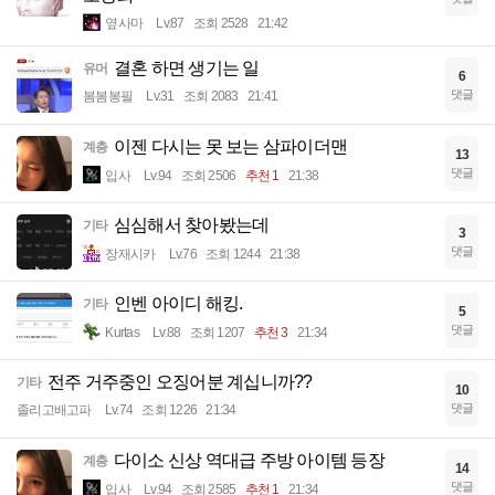
옆사마
Lv.87
조회 2528
21:42
결혼 하면 생기는 일
유머
6
댓글
봄봄봉필
Lv.31
조회 2083
21:41
이젠 다시는 못 보는 삼파이더맨
계층
13
댓글
입사
Lv.94
조회 2506
추천 1
21:38
심심해서 찾아봤는데
기타
3
댓글
장재시카
Lv.76
조회 1244
21:38
인벤 아이디 해킹.
기타
5
댓글
Kurtas
Lv.88
조회 1207
추천 3
21:34
전주 거주중인 오징어분 계십니까??
기타
10
댓글
졸리고배고파
Lv.74
조회 1226
21:34
다이소 신상 역대급 주방 아이템 등장
계층
14
댓글
입사
Lv.94
조회 2585
추천 1
21:34