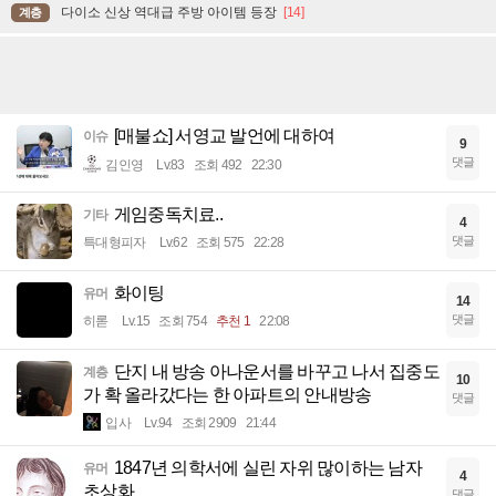
다이소 신상 역대급 주방 아이템 등장
[14]
계층
[매불쇼] 서영교 발언에 대하여
이슈
9
댓글
김인영
Lv.83
조회 492
22:30
게임중독치료..
기타
4
댓글
특대형피자
Lv.62
조회 575
22:28
화이팅
유머
14
댓글
히롣
Lv.15
조회 754
추천 1
22:08
단지 내 방송 아나운서를 바꾸고 나서 집중도
계층
10
가 확 올라갔다는 한 아파트의 안내방송
댓글
입사
Lv.94
조회 2909
21:44
1847년 의학서에 실린 자위 많이하는 남자
유머
4
초상화
댓글