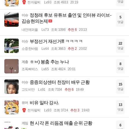
댓글
전자팔찌
Lv.93
조회 4933
20:19
정청래 후보 유튜브 출연 및 인터뷰 라이브-
이슈
5
김승현의논제
댓글
내안에퍼플
Lv.73
조회 1098
추천 6
20:13
부정선거 재선거!!! ㅋㅋㅋㅋ
이슈
22
댓글
소중한바램
Lv.44
조회 3663
추천 2
20:02
ㅎㅂ) 봉춤 추는 누나
계층
8
댓글
조폭빠박스
Lv.65
조회 4824
20:01
중증외상센터 천장미 배우 근황
이슈
15
댓글
고도비만
Lv.91
조회 7334
추천 6
19:49
비유 일타 강사.
유머
13
댓글
전자팔찌
Lv.93
조회 3724
추천 3
19:43
현 시각 폰 리듬겜 매출 순위 근황
게임
6