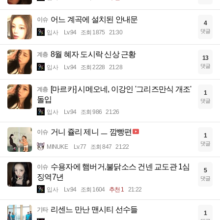
어느 계곡에 설치된 안내문
이슈
4
댓글
입사
Lv.94
조회 1875
21:30
8월 혜자 도시락 신상 근황
계층
13
댓글
입사
Lv.94
조회 2228
21:28
[마르카] 시메오네, 이강인 '그리즈만식 개조'
계층
1
돌입
댓글
입사
Lv.94
조회 986
21:26
거니 쥴리 제니 ㅡ 깜빵편
이슈
1
댓글
MINUKE
Lv.77
조회 847
21:22
수용자에 햄버거,불닭소스 건넨 교도관 1심
이슈
5
징역7년
댓글
입사
Lv.94
조회 1604
추천 1
21:22
리센느 만난 맨시티 선수들
기타
1