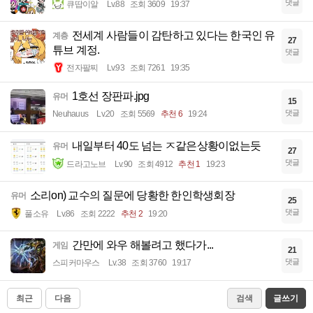
댓글
큐땁이알
Lv.88
조회 3609
19:37
전세계 사람들이 감탄하고 있다는 한국인 유
계층
27
튜브 계정.
댓글
전자팔찌
Lv.93
조회 7261
19:35
1호선 장판파.jpg
유머
15
댓글
Neuhauus
Lv.20
조회 5569
추천 6
19:24
내일부터 40도 넘는 ㅈ같은상황이없는듯
유머
27
댓글
드라고노브
Lv.90
조회 4912
추천 1
19:23
소리on) 교수의 질문에 당황한 한인학생회장
유머
25
댓글
풀소유
Lv.86
조회 2222
추천 2
19:20
간만에 와우 해볼려고 했다가...
게임
21
댓글
스피커마우스
Lv.38
조회 3760
19:17
최근
다음
검색
글쓰기