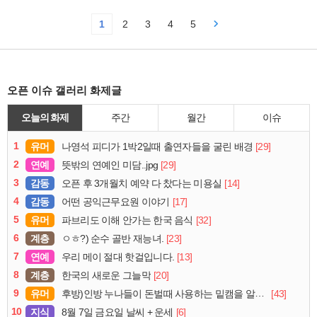
1
2
3
4
5
오픈 이슈 갤러리 화제글
오늘의 화제
주간
월간
이슈
1
유머
[29]
나영석 피디가 1박2일때 출연자들을 굴린 배경
2
연예
[29]
뜻밖의 연예인 미담..jpg
3
감동
[14]
오픈 후 3개월치 예약 다 찼다는 미용실
4
감동
[17]
어떤 공익근무요원 이야기
5
유머
[32]
파브리도 이해 안가는 한국 음식
6
계층
[23]
ㅇㅎ?) 순수 골반 재능녀.
7
연예
[13]
우리 메이 절대 핫걸입니다.
8
계층
[20]
한국의 새로운 그늘막
9
유머
[43]
후방)인방 누나들이 돈벌때 사용하는 밑캠을 알아보자
10
지식
[6]
8월 7일 금요일 날씨 + 운세