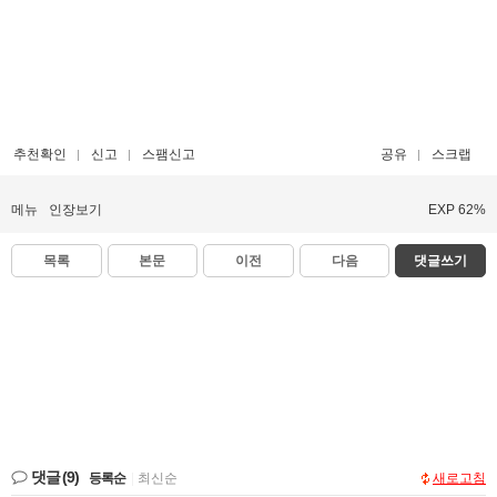
추천확인
신고
스팸신고
공유
스크랩
메뉴
인장보기
EXP 62%
목록
본문
이전
다음
댓글쓰기
댓글
(9)
등록순
|
최신순
새로고침