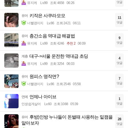
댓글
뮤지케
Lv.99
조회 4658
06:26
키작은 사쿠라모모
유머
11
댓글
너빨갱이지
Lv.86
조회 2421
06:11
층간소음 역대급 해결법
유머
9
댓글
뮤지케
Lv.99
조회 4246
추천 2
06:09
대구->서울 운전한 역대급 초딩
계층
4
댓글
뮤지케
Lv.99
조회 3254
06:03
원피스 명작면?
유머
7
댓글
너빨갱이지
Lv.86
조회 2546
05:58
언제나 아이브
연예
1
댓글
인생쉽게살어
Lv.60
조회 1088
05:39
후방)인방 누나들이 돈벌때 사용하는 밑캠을
유머
28
알아보자
댓글