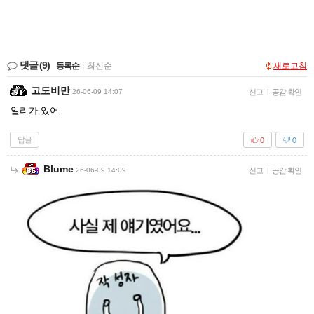
댓글
(9)
등록순
|
최신순
새로고침
고도비만
26-06-09 14:07
신고
|
공감 확인
일리가 있어
답글
0
0
Blume
26-06-09 14:09
신고
|
공감 확인