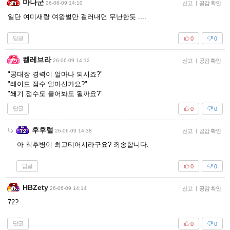
마나군
26-06-09 14:10
신고
|
공감 확인
일단 여미새랑 여왕벌만 걸러내면 무난한듯 ....
답글
0
0
켈레브라
26-06-09 14:12
신고
|
공감 확인
"공대장 경력이 얼마나 되시죠?"
"레이드 점수 얼마신가요?"
"쐐기 점수도 물어봐도 될까요?"
답글
0
0
후후럴
26-06-09 14:38
신고
|
공감 확인
아 척후병이 최고티어시라구요? 죄송합니다.
답글
0
0
HBZety
26-06-09 14:14
신고
|
공감 확인
72?
답글
0
0