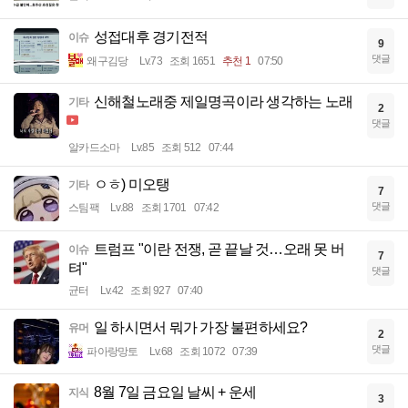
성접대후 경기전적
이슈
9
댓글
왜구김당
Lv.73
조회 1651
추천 1
07:50
신해철노래중 제일명곡이라 생각하는 노래
기타
2
댓글
알카드소마
Lv.85
조회 512
07:44
ㅇㅎ) 미오탱
기타
7
댓글
스팀팩
Lv.88
조회 1701
07:42
트럼프 "이란 전쟁, 곧 끝날 것…오래 못 버
이슈
7
텨"
댓글
균터
Lv.42
조회 927
07:40
일 하시면서 뭐가 가장 불편하세요?
유머
2
댓글
파아랑망토
Lv.68
조회 1072
07:39
8월 7일 금요일 날씨 + 운세
지식
3