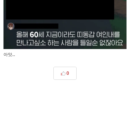
아앗...
0