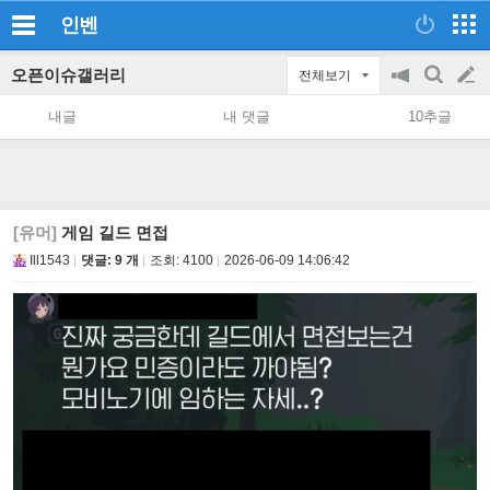
인벤
오픈이슈갤러리
전체보기
공
검
글
지
색
내글
내 댓글
10추글
on/off
쓰
기
[유머]
게임 길드 면접
Ill1543
댓글: 9 개
조회:
4100
2026-06-09 14:06:42