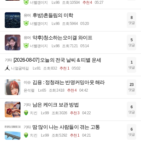
너빨갱이지
Lv.86
조회 10504
추천 4
05:27
후방)흔들림의 미학
유머
8
댓글
너빨갱이지
Lv.86
조회 5964
05:20
약후)청소하는오이갤 와이프
유머
5
댓글
너빨갱이지
Lv.86
조회 7121
05:14
[2026-08-07] 오늘의 전국 날씨 & 띠별 운세
기타
1
댓글
니얼굴제길
Lv.81
조회 832
추천 1
05:02
김용 : 정청래는 반명커밍아웃 해라
이슈
23
댓글
윤석렬
Lv.65
조회 2418
추천 4
04:42
남은 케이크 보관 방법
기타
6
댓글
치킨
Lv.99
조회 3026
추천 3
04:22
땀 많이 나는 사람들이 겪는 고통
기타
6
댓글
치킨
Lv.99
조회 5292
추천 1
04:21