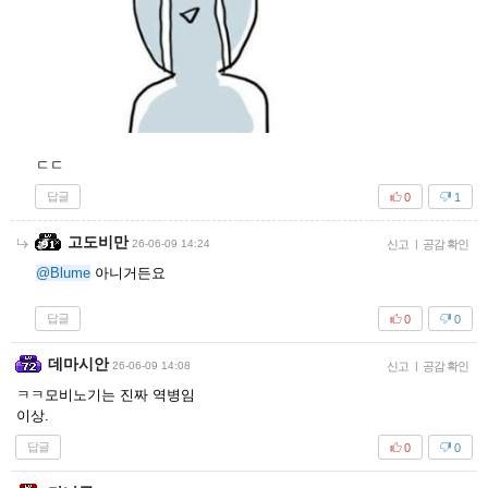
ㄷㄷ
답글
0
1
고도비만
26-06-09 14:24
신고
|
공감 확인
@Blume
아니거든요
답글
0
0
데마시안
26-06-09 14:08
신고
|
공감 확인
ㅋㅋ모비노기는 진짜 역병임
이상.
답글
0
0