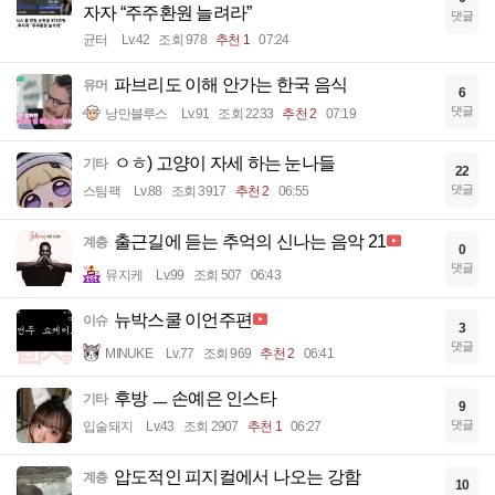
자자 “주주환원 늘려라”
댓글
균터
Lv.42
조회 978
추천 1
07:24
파브리도 이해 안가는 한국 음식
유머
6
댓글
낭만블루스
Lv.91
조회 2233
추천 2
07:19
ㅇㅎ) 고양이 자세 하는 눈나들
기타
22
댓글
스팀팩
Lv.88
조회 3917
추천 2
06:55
출근길에 듣는 추억의 신나는 음악 21
계층
0
댓글
뮤지케
Lv.99
조회 507
06:43
뉴박스쿨 이언주편
이슈
3
댓글
MINUKE
Lv.77
조회 969
추천 2
06:41
후방 ㅡ 손예은 인스타
기타
9
댓글
입술돼지
Lv.43
조회 2907
추천 1
06:27
압도적인 피지컬에서 나오는 강함
계층
10