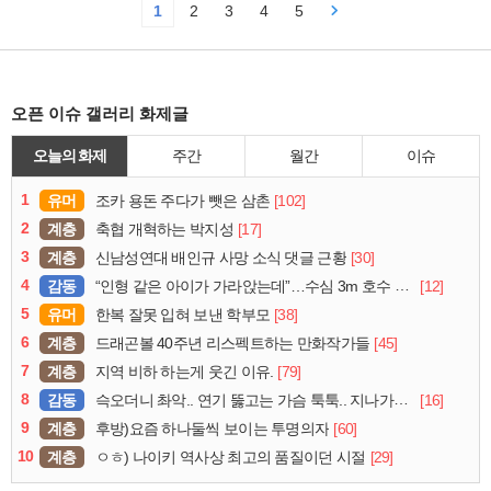
1
2
3
4
5
오픈 이슈 갤러리 화제글
오늘의 화제
주간
월간
이슈
1
유머
[102]
조카 용돈 주다가 뺏은 삼촌
2
계층
[17]
축협 개혁하는 박지성
3
계층
[30]
신남성연대 배인규 사망 소식 댓글 근황
4
감동
[12]
“인형 같은 아이가 가라앉는데”…수심 3m 호수 뛰어든 60대 의인
5
유머
[38]
한복 잘못 입혀 보낸 학부모
6
계층
[45]
드래곤볼 40주년 리스펙트하는 만화작가들
7
계층
[79]
지역 비하 하는게 웃긴 이유.
8
감동
[16]
슥오더니 촤악.. 연기 뚫고는 가슴 툭툭.. 지나가던 아재의 정체
9
계층
[60]
후방)요즘 하나둘씩 보이는 투명의자
10
계층
[29]
ㅇㅎ) 나이키 역사상 최고의 품질이던 시절