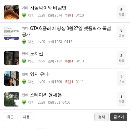
차돌박이와 비빔면
기타
5
댓글
치킨
Lv.99
조회 2374
추천 1
04:18
GTA 6 플레이 영상 8월27일 넷플릭스 독점
기타
5
공개
댓글
치킨
Lv.99
조회 1923
04:15
노지선
연예
2
댓글
치킨
Lv.99
조회 2122
추천 1
04:13
있지 유나
연예
3
댓글
치킨
Lv.99
조회 1509
추천 1
04:11
스테이씨 윤세은
연예
1
댓글
치킨
Lv.99
조회 851
04:08
최근
다음
검색
글쓰기