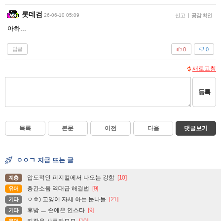
롯데검
26-06-10 05:09
신고
|
공감 확인
아하...
답글
0
0
새로고침
등록
목록
본문
이전
다음
댓글보기
ㅇㅇㄱ 지금 뜨는 글
압도적인 피지컬에서 나오는 강함
[10]
계층
층간소음 역대급 해결법
[9]
유머
ㅇㅎ) 고양이 자세 하는 눈나들
[21]
기타
후방 ㅡ 손예은 인스타
[9]
기타