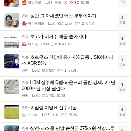
댓글
달섭지롱
Lv.94
조회 460
추천 2
07:39
낭만 그 자체였던 어느 부부이야기
기타
4
댓글
파아랑망토
Lv.68
조회 1727
추천 2
07:34
초고가 비거주 매물 쏟아지나
이슈
8
댓글
뮤지케
Lv.99
조회 1648
07:33
호르무즈 긴장에 유가 4% 급등…SK하이닉
이슈
3
스 ADR 5%↓
댓글
균터
Lv.42
조회 837
추천 1
07:31
HBM 질주에 D램·파운드리 동반 강세…내년
이슈
3
3000조원 시장 열린다
댓글
균터
Lv.42
조회 781
07:28
이임생 이영표 선수시절
기타
5
댓글
알카드소마
Lv.85
조회 1288
07:26
삼전·닉스 올 연말 순현금 375조원 전망…투
이슈
6