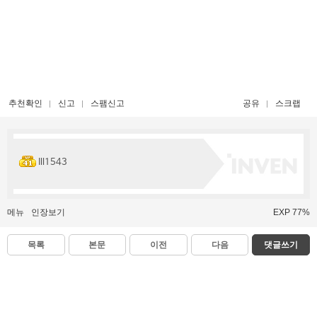
추천확인
신고
스팸신고
공유
스크랩
Ill1543
메뉴
인장보기
EXP 77%
목록
본문
이전
다음
댓글쓰기