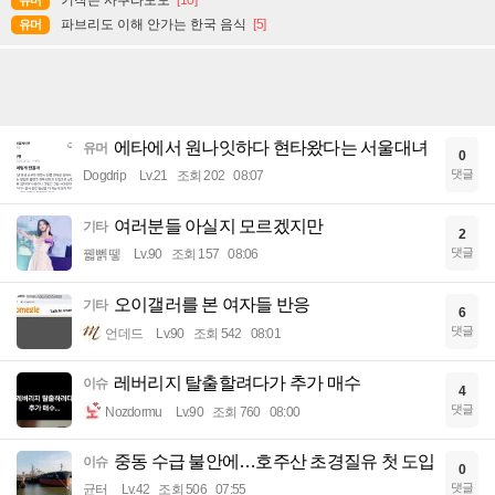
키작은 사쿠라모모
[10]
유머
파브리도 이해 안가는 한국 음식
[5]
유머
에타에서 원나잇하다 현타왔다는 서울대녀
유머
0
댓글
Dogdrip
Lv.21
조회 202
08:07
여러분들 아실지 모르겠지만
기타
2
댓글
꿻뻵뗗
Lv.90
조회 157
08:06
오이갤러를 본 여자들 반응
기타
6
댓글
언데드
Lv.90
조회 542
08:01
레버리지 탈출할려다가 추가 매수
이슈
4
댓글
Nozdormu
Lv.90
조회 760
08:00
중동 수급 불안에…호주산 초경질유 첫 도입
이슈
0
댓글
균터
Lv.42
조회 506
07:55