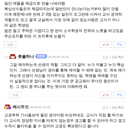
일단 애들을 체급으로 반을 나눠야함
복싱선수들조차 체급따지는데 일반인이 안나눈다는거부터 말이 안됨
이게 왜문제냐면 반에 2~3명 있는 일진이 조그만애 시켜서 교사 공격하
게할수도 있고 결국 교실에서 가장 오래 같이 있는사람은 교사가 아니
라 같은 학생임
법은 멀고 주먹은 가깝다고 한 반이 소수학생의 친위대 노릇을 하고있음
무슨조치를 하든 이 조치후에 논할거
답글
0
0
촛불하나
26-06-09 14:30
신고
|
공감 확인
그걸 제어하는게 선생의 역할. 그리고 다 알아. 누가 까불고 누가 핵심
인지. 그래서 선생님이 권리를 통해 제어할 수 밖에 없는 것. 계속 얘기
하는게 선생이 자신을 지키주지도 못하는 법, 학생을 제재할 수단
이 실질적으로 없다는 것. 이게 가장 큰 공교육이 무너진 원인이거
든. 그 권리 중 하나를 주는 뜻이라 이해하면 돼.
답글
0
0
베시두즈
26-06-09 14:30
신고
|
공감 확인
교권추락 기사들보며 들던 생각이랑 비슷하네요. 교사가 직접 뭘 하기보
다 교사의 정당한 지시를 따르지 않는경우 경고를 할 수 있어야 하고 경고
누적시 불이익을 줄 수 있어야 교권도 확보된다고 봅니다.