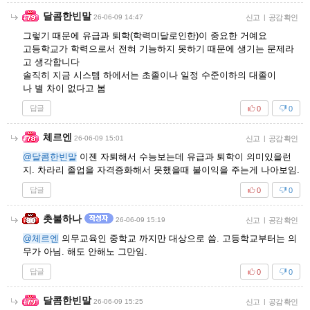
달콤한빈말
26-06-09 14:47
신고
|
공감 확인
그렇기 때문에 유급과 퇴학(학력미달로인한)이 중요한 거예요
고등학교가 학력으로서 전혀 기능하지 못하기 때문에 생기는 문제라
고 생각합니다
솔직히 지금 시스템 하에서는 초졸이나 일정 수준이하의 대졸이
나 별 차이 없다고 봄
답글
0
0
체르엔
26-06-09 15:01
신고
|
공감 확인
@달콤한빈말
이젠 자퇴해서 수능보는데 유급과 퇴학이 의미있을런
지. 차라리 졸업을 자격증화해서 못했을때 불이익을 주는게 나아보임.
답글
0
0
촛불하나
26-06-09 15:19
신고
|
공감 확인
@체르엔
의무교육인 중학교 까지만 대상으로 씀. 고등학교부터는 의
무가 아님. 해도 안해노 그만임.
답글
0
0
달콤한빈말
26-06-09 15:25
신고
|
공감 확인