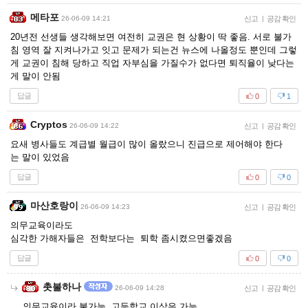
메타포
26-06-09 14:21
신고
|
공감 확인
20년전 선생들 생각해보면 여전히 교권은 현 상황이 딱 좋음. 서로 불가
침 영역 잘 지켜나가고 잇고 문제가 되는건 뉴스에 나올정도 뿐인데 그렇
게 교권이 침해 당하고 직업 자부심을 가질수가 없다면 퇴직율이 낮다는
게 말이 안됨
답글
0
1
Cryptos
26-06-09 14:22
신고
|
공감 확인
요새 병사들도 계급별 월급이 많이 올랐으니 진급으로 제어해야 한다
는 말이 있었음
답글
0
0
마산호랑이
26-06-09 14:23
신고
|
공감 확인
의무교육이라도
심각한 가해자들은 전학보다는 퇴학 좀시켰으면좋겠음
답글
0
0
촛불하나
26-06-09 14:28
신고
|
공감 확인
의무교육이라 불가능. 고등학교 이상은 가능.