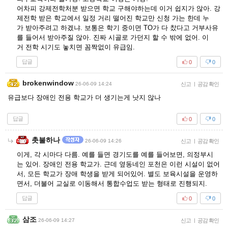
어차피 강제전학처분 받으면 학교 구해야하는데 이거 쉽지가 않아. 강
제전학 받은 학교에서 일정 거리 떨어진 학교만 신청 가는 한데 누
가 받아주려고 하겠냐. 보통은 학기 중이면 TO가 다 찼다고 거부사유
를 들어서 받아주질 않아. 진짜 시골로 가던지 할 수 밖에 없어. 이
거 전학 시기도 놓치면 꼼짝없이 유급임.
답글
0
0
brokenwindow
26-06-09 14:24
신고
|
공감 확인
유급보다 장애인 전용 학교가 더 생기는게 낫지 않나
답글
0
0
촛불하나
26-06-09 14:26
신고
|
공감 확인
이게, 각 시마다 다름. 예를 들면 경기도를 예를 들어보면, 의정부시
는 있어. 장애인 전용 학교가. 근데 옆동네인 포천은 이런 시설이 없어
서, 모든 학교가 장애 학생을 받게 되어있어. 별도 보육시설을 운영하
면서, 더불어 교실로 이동해서 통합수업도 받는 형태로 진행되지.
답글
0
0
삼조
26-06-09 14:27
신고
|
공감 확인