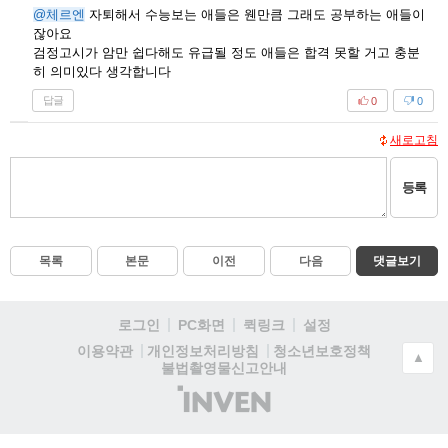
@체르엔
자퇴해서 수능보는 애들은 웬만큼 그래도 공부하는 애들이
잖아요
검정고시가 암만 쉽다해도 유급될 정도 애들은 합격 못할 거고 충분
히 의미있다 생각합니다
답글
0
0
새로고침
등록
목록
본문
이전
다음
댓글보기
로그인
PC화면
퀵링크
설정
청소년보호정책
이용약관
개인정보처리방침
▲
불법촬영물신고안내
(주)
인
벤