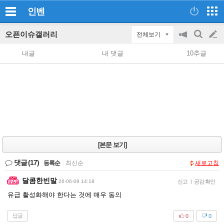
인벤
오픈이슈갤러리
전체보기
공
검
글
지
색
내글
내 댓글
10추글
on/off
쓰
기
[본문 보기]
댓글
(17)
등록순
|
최신순
새로고침
달콤한빈말
26-06-09 14:18
신고
|
공감 확인
유급 활성화해야 한다는 것에 매우 동의
답글
0
0