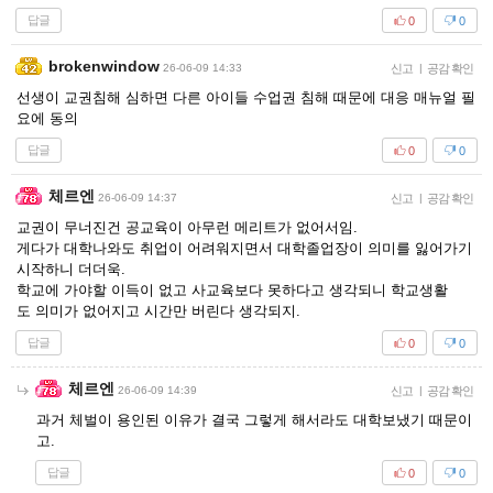
답글
0
0
brokenwindow
26-06-09 14:33
신고
|
공감 확인
선생이 교권침해 심하면 다른 아이들 수업권 침해 때문에 대응 매뉴얼 필
요에 동의
답글
0
0
체르엔
26-06-09 14:37
신고
|
공감 확인
교권이 무너진건 공교육이 아무런 메리트가 없어서임.
게다가 대학나와도 취업이 어려워지면서 대학졸업장이 의미를 잃어가기
시작하니 더더욱.
학교에 가야할 이득이 없고 사교육보다 못하다고 생각되니 학교생활
도 의미가 없어지고 시간만 버린다 생각되지.
답글
0
0
체르엔
26-06-09 14:39
신고
|
공감 확인
과거 체벌이 용인된 이유가 결국 그렇게 해서라도 대학보냈기 때문이
고.
답글
0
0