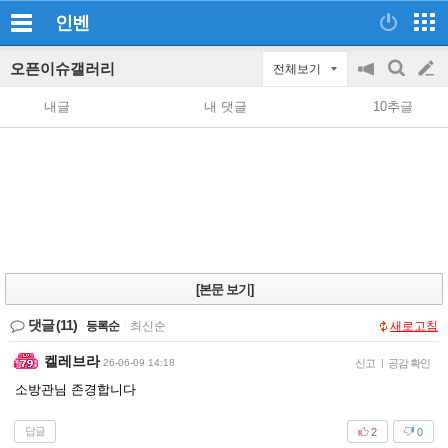
인벤
오픈이슈갤러리
전체보기
공
검
글
지
색
내글
내 댓글
10추글
on/off
쓰
기
[본문 보기]
댓글
(11)
등록순
|
최신순
새로고침
켈레브라
26-06-09 14:18
신고
|
공감 확인
소방관님 존경합니다
답글
2
0