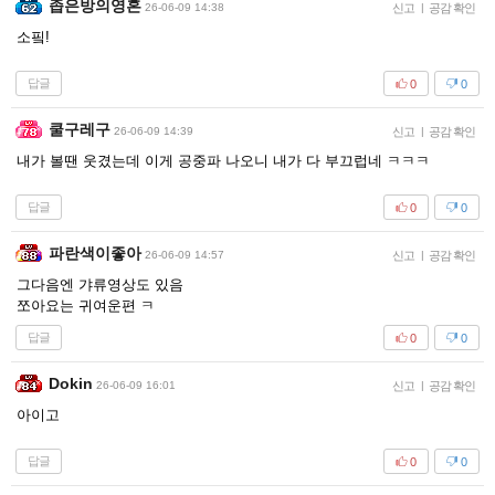
좁은방의영혼
26-06-09 14:38
신고
|
공감 확인
소핔!
답글
0
0
쿨구레구
26-06-09 14:39
신고
|
공감 확인
내가 볼땐 웃겼는데 이게 공중파 나오니 내가 다 부끄럽네 ㅋㅋㅋ
답글
0
0
파란색이좋아
26-06-09 14:57
신고
|
공감 확인
그다음엔 갸류영상도 있음
쪼아요는 귀여운편 ㅋ
답글
0
0
Dokin
26-06-09 16:01
신고
|
공감 확인
아이고
답글
0
0