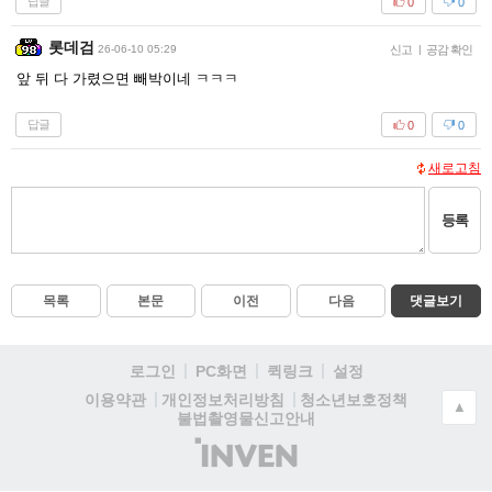
답글
0
0
롯데검
26-06-10 05:29
신고
|
공감 확인
앞 뒤 다 가렸으면 빼박이네 ㅋㅋㅋ
답글
0
0
새로고침
등록
목록
본문
이전
다음
댓글보기
로그인
PC화면
퀵링크
설정
청소년보호정책
이용약관
개인정보처리방침
▲
불법촬영물신고안내
(주)
인