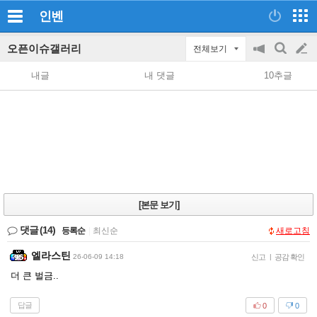
인벤
오픈이슈갤러리
전체보기
공
검
글
지
색
내글
내 댓글
10추글
on/off
쓰
기
[본문 보기]
댓글
(14)
등록순
|
최신순
새로고침
엘라스틴
26-06-09 14:18
신고
|
공감 확인
더 큰 벌금..
답글
0
0