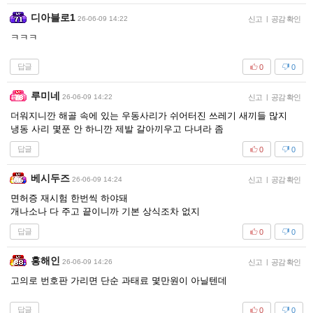
디아블로1
26-06-09 14:22
신고
|
공감 확인
ㅋㅋㅋ
답글
0
0
루미네
26-06-09 14:22
신고
|
공감 확인
더워지니깐 해골 속에 있는 우동사리가 쉬어터진 쓰레기 새끼들 많지
냉동 사리 몇푼 안 하니깐 제발 갈아끼우고 다녀라 좀
답글
0
0
베시두즈
26-06-09 14:24
신고
|
공감 확인
면허증 재시험 한번씩 하야돼
개나소나 다 주고 끝이니까 기본 상식조차 없지
답글
0
0
홍해인
26-06-09 14:26
신고
|
공감 확인
고의로 번호판 가리면 단순 과태료 몇만원이 아닐텐데
답글
0
0