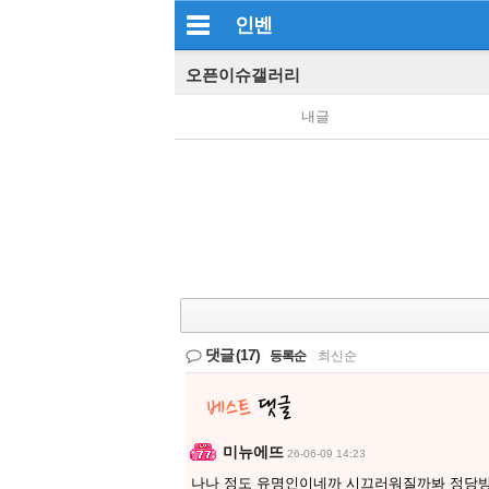
인벤
오픈이슈갤러리
내글
댓글
(17)
등록순
|
최신순
미뉴에뜨
26-06-09 14:23
나나 정도 유명인이네까 시끄러워질까봐 정당방