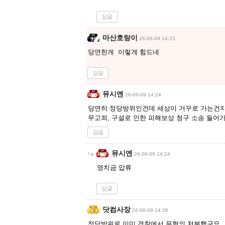
답글
마산호랑이
26-06-09 14:23
당연한게 이렇게 힘드네
답글
뮤시엔
26-06-09 14:24
당연히 정당방위인건데 세상이 거꾸로 가는건지
무고죄, 구설로 인한 피해보상 청구 소송 들어
답글
뮤시엔
26-06-09 14:24
영치금 압류
답글
닷컴사장
26-06-09 14:26
정당방위로 이미 경찰에서 무혐의 처분했구요..