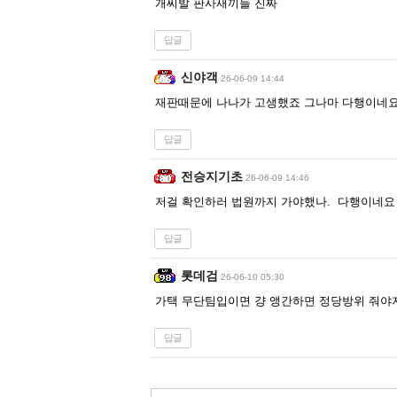
개씨발 판사새끼들 진짜
답글
신야객
26-06-09 14:44
재판때문에 나나가 고생했죠 그나마 다행이네
답글
전승지기초
26-06-09 14:46
저걸 확인하러 법원까지 가야했나. 다행이네요
답글
롯데검
26-06-10 05:30
가택 무단팀입이면 걍 앵간하면 정당방위 줘야
답글