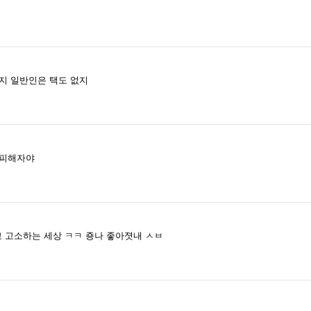
지 일반인은 택도 없지
 피해자야
 고소하는 세상 ㅋㅋ 죵나 좋아졋내 ㅅㅂ