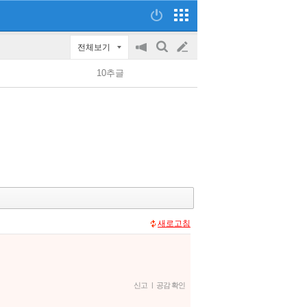
전체보기
공
검
글
지
색
10추글
on/off
쓰
기
새로고침
신고
|
공감 확인