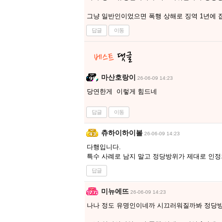
그냥 일반인이었으면 폭행 상해로 징역 1년에 
답글
이동
마산호랑이
26-06-09 14:23
당연한게 이렇게 힘드네
답글
이동
츄하이하이볼
26-06-09 14:23
다행입니다.
특수 사례로 남지 말고 정당방위가 제대로 인정
답글
미뉴에뜨
26-06-09 14:23
나나 정도 유명인이네까 시끄러워질까봐 정당방