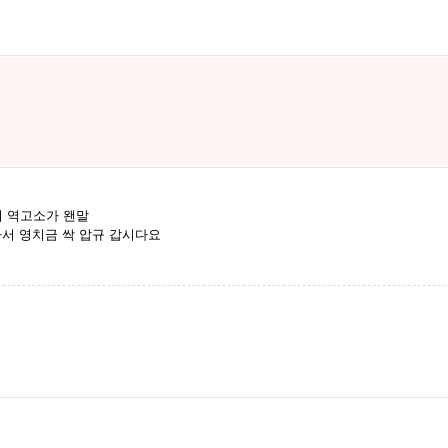
 역고소가 왠말
가서 영치금 싹 압규 갑시다요