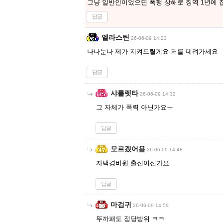
그냥 일반인이었으면 폭행 상해로 징역 1년에 
답글
엘라스틴
26-06-09 14:23
나나눈나 제가 지켜드릴게요 저를 데려가세요
답글
샤를렛타
26-06-09 14:32
그 자체가 폭력 아닌가요ㅠ
답글
모르겠어욤
26-06-09 14:48
자택경비원 출신이신가요
답글
마검귀
26-06-09 14:59
뚜까패도 정당방위 ㅋㅋ