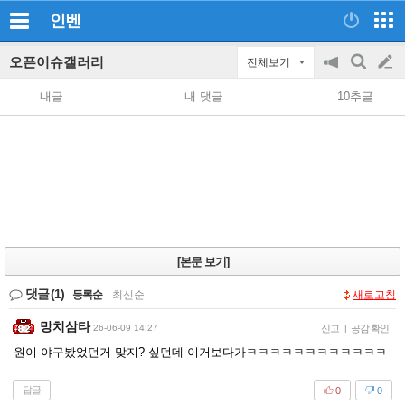
인벤
오픈이슈갤러리
전체보기
공
검
글
지
색
내글
내 댓글
10추글
on/off
쓰
기
[본문 보기]
댓글
(1)
등록순
|
최신순
새로고침
망치삼타
26-06-09 14:27
신고
|
공감 확인
원이 야구봤었던거 맞지? 싶던데 이거보다가ㅋㅋㅋㅋㅋㅋㅋㅋㅋㅋㅋㅋ
답글
0
0