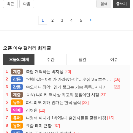
최근
다음
검색
글쓰기
1
2
3
4
5
오픈 이슈 갤러리 화제글
오늘의 화제
주간
월간
이슈
1
계층
[20]
축협 개혁하는 박지성
2
감동
[16]
“인형 같은 아이가 가라앉는데”…수심 3m 호수 뛰어든 60대 의인
3
감동
[22]
슥오더니 촤악.. 연기 뚫고는 가슴 툭툭.. 지나가던 아재의 정체
4
계층
[37]
ㅇㅎ) 나이키 역사상 최고의 품질이던 시절
5
유머
[22]
파브리도 이해 안가는 한국 음식
6
연예
[12]
김채원
7
유머
[15]
나영석 피디가 1박2일때 출연자들을 굴린 배경
8
유머
[37]
요즘 폐미 근황.