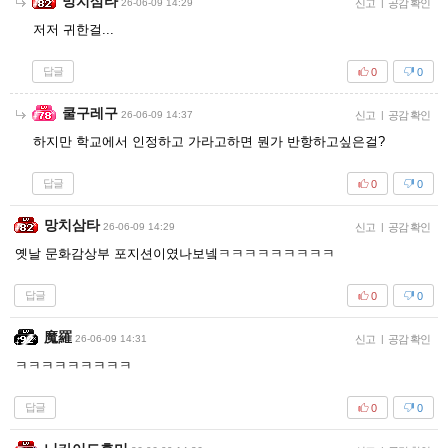
망치삼타
26-06-09 14:29
신고
|
공감 확인
저저 귀한걸...
답글
0
0
쿨구레구
26-06-09 14:37
신고
|
공감 확인
하지만 학교에서 인정하고 가라고하면 뭔가 반항하고싶은걸?
답글
0
0
망치삼타
26-06-09 14:29
신고
|
공감 확인
옛날 문화감상부 포지션이였나보넼ㅋㅋㅋㅋㅋㅋㅋㅋㅋ
답글
0
0
魔羅
26-06-09 14:31
신고
|
공감 확인
ㅋㅋㅋㅋㅋㅋㅋㅋㅋ
답글
0
0