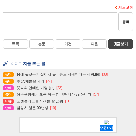
새로고침
등록
목록
본문
이전
다음
댓글보기
ㅇㅇㄱ 지금 뜨는 글
몸에 물닿는게 싫어서 물티슈로 샤워한다는 사람.jpg
[38]
유머
후방)애들은 가라
[37]
유머
뜻밖의 연예인 미담..jpg
[22]
연예
해수욕장에서 오줌 싸는 건 비매너다 vs 아니다
[57]
유머
포켓몬카드를 사려는 줄 근황
[11]
이슈
범상치 않은 00년생
[16]
연예