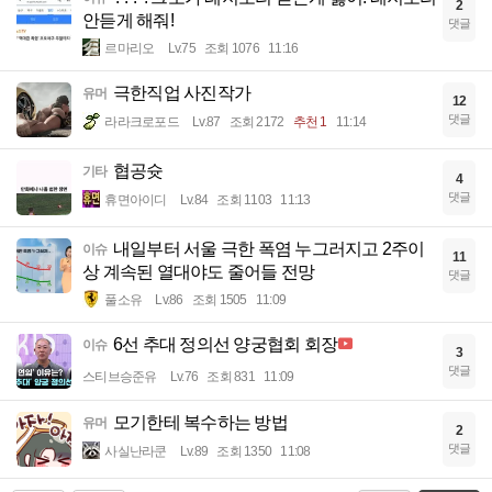
2
안듣게 해줘!
댓글
르마리오
Lv.75
조회 1076
11:16
극한직업 사진작가
유머
12
댓글
라라크로포드
Lv.87
조회 2172
추천 1
11:14
협공슛
기타
4
댓글
휴면아이디
Lv.84
조회 1103
11:13
내일부터 서울 극한 폭염 누그러지고 2주이
이슈
11
상 계속된 열대야도 줄어들 전망
댓글
풀소유
Lv.86
조회 1505
11:09
6선 추대 정의선 양궁협회 회장
이슈
3
댓글
스티브승준유
Lv.76
조회 831
11:09
모기한테 복수하는 방법
유머
2
댓글
사실난라쿤
Lv.89
조회 1350
11:08