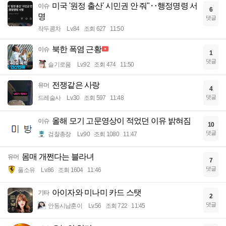
미국 '원정 출산' 시민권 안 줘"‥행정명령 서
이슈
6
명
댓글
작두콩차
Lv.84
조회 627
11:50
북한 폭염 근황
이슈
1
댓글
슬기로움
Lv.92
조회 474
11:50
전쟁같은 사랑
유머
4
댓글
드레술사
Lv.30
조회 597
11:48
올해 모기 고문영상이 적었던 이유 밝혀짐
이슈
10
댓글
검찰총장
Lv.90
조회 1080
11:47
몸매 개쩐다는 블라녀
유머
7
댓글
풀소유
Lv.86
조회 1604
11:46
아이자와 미나미 카드 스탯
기타
2
댓글
안동시남훈이
Lv.56
조회 722
11:45