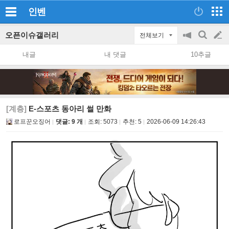
인벤
오픈이슈갤러리
전체보기
공
검
글
지
색
내글
내 댓글
10추글
on/off
쓰
기
[계층]
E-스포츠 동아리 썰 만화
로프꾼오징어
댓글: 9 개
조회:
5073
추천:
5
2026-06-09 14:26:43