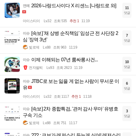
2026 나랑드사이다 X 리센느 [나랑드로 와]
연예
11
댓글
아이스티이
Lv.32
조회 535
추천 1
11:19
[속보] '채 상병 순직책임' 임성근 전 사단장 2
이슈
7
심 '징역 3년'
댓글
빛로제
Lv.88
조회 963
11:19
이제 이해되는 07년 룸싸롱사건...
이슈
10
댓글
전자팔찌
Lv.93
조회 2623
11:19
JTBC로 보는 잃을 게 없는 사람이 무서운 이
이슈
6
유
댓글
아이스티이
Lv.32
조회 1117
추천 1
11:18
[속보] 2차 종합특검, '관저 감사 무마' 유병호
이슈
3
구속 기소
댓글
빛로제
Lv.88
조회 751
11:17
??? : 크보가 레져소리 듣는게 싫어! 레져소리
이슈