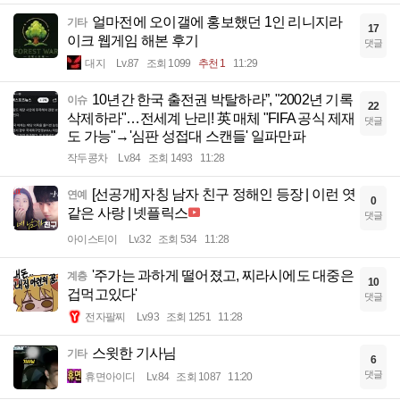
얼마전에 오이갤에 홍보했던 1인 리니지라
기타
17
이크 웹게임 해본 후기
댓글
대지
Lv.87
조회 1099
추천 1
11:29
10년간 한국 출전권 박탈하라”, "2002년 기록
이슈
22
삭제하라"…전세계 난리! 英 매체 "FIFA 공식 제재
댓글
도 가능"→'심판 성접대 스캔들' 일파만파
작두콩차
Lv.84
조회 1493
11:28
[선공개] 자칭 남자 친구 정해인 등장 | 이런 엿
연예
0
같은 사랑 | 넷플릭스
댓글
아이스티이
Lv.32
조회 534
11:28
'주가는 과하게 떨어졌고, 찌라시에도 대중은
계층
10
겁먹고있다'
댓글
전자팔찌
Lv.93
조회 1251
11:28
스윗한 기사님
기타
6
댓글
휴면아이디
Lv.84
조회 1087
11:20