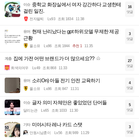
중학교 화장실에서 여자 강간하다 교생한테
이슈
16
걸린 일진.
댓글
전자팔찌
Lv.93
조회 1834
11:38
현재 난리났다는 gpt 하위모델 무제한 제공
유머
3
근황
댓글
풀소유
Lv.86
조회 1844
추천 1
11:35
집에 가전 어떤 브랜드가 더 많으세요??
계층
27
댓글
회색의여우
Lv.49
조회 868
11:33
소리On) 아들 전기 안전 교육하기
유머
4
댓글
풀소유
Lv.86
조회 847
11:31
글자 의미 자체만은 좋았었던 단어들
이슈
5
댓글
달리는관
Lv.65
조회 1033
11:30
미야시타 레나 카드 스탯
기타
3
댓글
안동시남훈이
Lv.56
조회 989
11:29