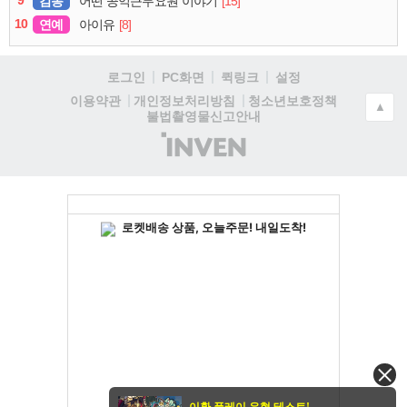
9
감동
[15]
어떤 공익근무요원 이야기
10
연예
[8]
아이유
로그인
PC화면
퀵링크
설정
청소년보호정책
이용약관
개인정보처리방침
▲
불법촬영물신고안내
(주)
인
벤