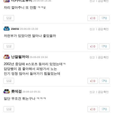
니카이도후미
26-06-09 14:36
신고
|
공감 확인
자리 깔아주니 또 안함 ㅋㅋz
답글
0
0
zacu
26-06-09 15:30
신고
|
공감 확인
저런부가 있었다면 얼마나 좋았을까
답글
0
0
난잘될꺼야
26-06-09 19:34
신고
|
공감 확인
2002년 중딩때 e스포츠 동아리 있었는데ㅋ
담당쌤이 겜 좋아해서 피방가서 노는
인기 엉청 많아서 들어가기 힘들었는데
답글
0
0
롯데검
26-06-10 05:31
신고
|
공감 확인
일단 무조건 튀는구나 ㅋㅋㅋ
답글
0
0