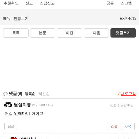
추천확인
신고
스팸신고
공유
스크랩
메뉴
인장보기
EXP 46%
목록
본문
이전
다음
댓글쓰기
댓글
(9)
등록순
|
최신순
새로고침
달섭지롱
26-06-09 14:28
신고
|
공감 확인
저걸 없애다니 아이고
답글
0
0