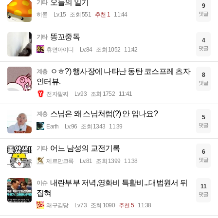
오늘의 일기
기타
9
댓글
히롣
Lv.15
조회 551
추천 1
11:44
똥꼬중독
기타
4
댓글
휴면아이디
Lv.84
조회 1052
11:42
ㅇㅎ?) 행사장에 나타난 동탄 코스프레 츠자
계층
8
인터뷰.
댓글
전자팔찌
Lv.93
조회 1752
11:41
스님은 왜 스님처럼(?) 안 입나요?
계층
5
댓글
Earth
Lv.96
조회 1343
11:39
어느 남성의 교전기록
기타
6
댓글
제르만크록
Lv.81
조회 1399
11:38
내란부부 저녁,영화비 특활비...대법원서 뒤
이슈
11
집혀
댓글
왜구김당
Lv.73
조회 1090
추천 5
11:38