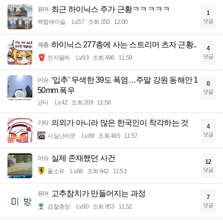
최근 하이닉스 주가 근황ㅋㅋㅋㅋㅋ
유머
1
댓글
백합에이슬
Lv.57
조회 350
12:00
하이닉스 277층에 사는 스트리머 츠자 근황..
계층
4
댓글
전자팔찌
Lv.93
조회 496
11:59
‘입추’ 무색한 39도 폭염…주말 강원 동해안 1
이슈
0
50mm 폭우
댓글
균터
Lv.42
조회 209
11:58
의외가 아니라 많은 한국인이 착각하는 것
기타
4
댓글
사실난라쿤
Lv.89
조회 465
11:57
실제 존재했던 사건
이슈
12
댓글
풀소유
Lv.86
조회 942
11:53
고추참치가 만들어지는 과정
유머
7
댓글
검찰총장
Lv.90
조회 953
11:52