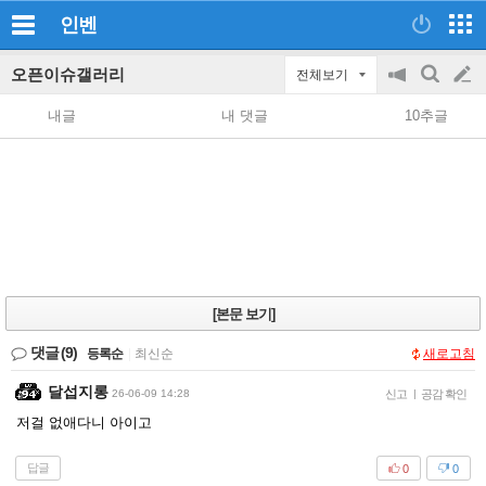
인벤
오픈이슈갤러리
전체보기
공
검
글
지
색
내글
내 댓글
10추글
on/off
쓰
기
[본문 보기]
댓글
(9)
등록순
|
최신순
새로고침
달섭지롱
26-06-09 14:28
신고
|
공감 확인
저걸 없애다니 아이고
답글
0
0