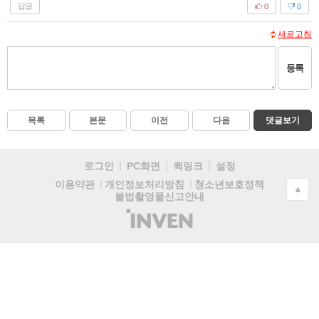
답글
0
0
새로고침
등록
목록
본문
이전
다음
댓글보기
로그인
PC화면
퀵링크
설정
청소년보호정책
이용약관
개인정보처리방침
▲
불법촬영물신고안내
(주)
인
벤