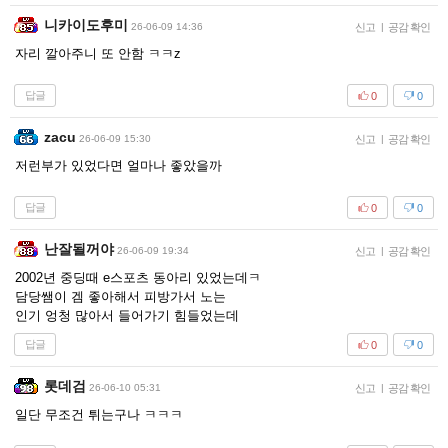
니카이도후미
26-06-09 14:36
신고
|
공감 확인
자리 깔아주니 또 안함 ㅋㅋz
답글
0
0
zacu
26-06-09 15:30
신고
|
공감 확인
저런부가 있었다면 얼마나 좋았을까
답글
0
0
난잘될꺼야
26-06-09 19:34
신고
|
공감 확인
2002년 중딩때 e스포츠 동아리 있었는데ㅋ
담당쌤이 겜 좋아해서 피방가서 노는
인기 엉청 많아서 들어가기 힘들었는데
답글
0
0
롯데검
26-06-10 05:31
신고
|
공감 확인
일단 무조건 튀는구나 ㅋㅋㅋ