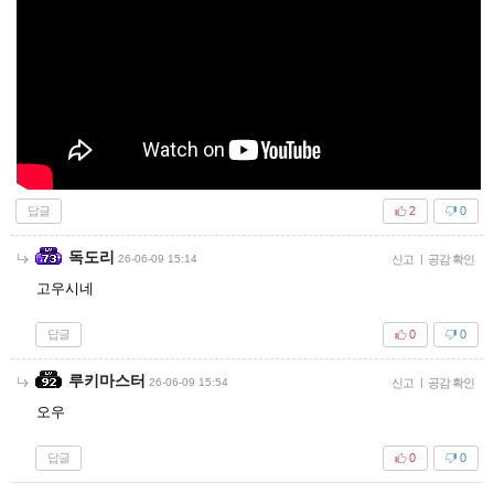
답글
2
0
독도리
26-06-09 15:14
신고
|
공감 확인
고우시네
답글
0
0
루키마스터
26-06-09 15:54
신고
|
공감 확인
오우
답글
0
0