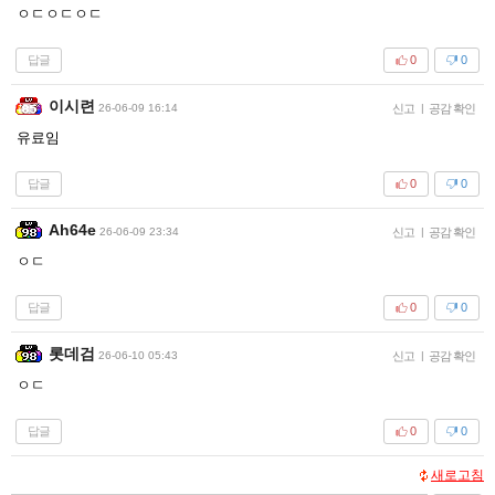
ㅇㄷㅇㄷㅇㄷ
답글
0
0
이시련
26-06-09 16:14
신고
|
공감 확인
유료임
답글
0
0
Ah64e
26-06-09 23:34
신고
|
공감 확인
ㅇㄷ
답글
0
0
롯데검
26-06-10 05:43
신고
|
공감 확인
ㅇㄷ
답글
0
0
새로고침