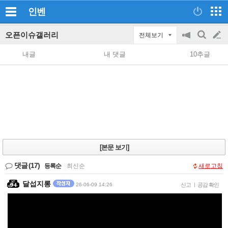
인벤
오픈이슈갤러리
전체보기
공
검
글
지
색
내글
내 댓글
10추글
on/off
쓰
기
[본문 보기]
댓글
(17)
등록순
|
최신순
새로고침
달섭지롱
26-06-09 14:26
신고
|
공감 확인