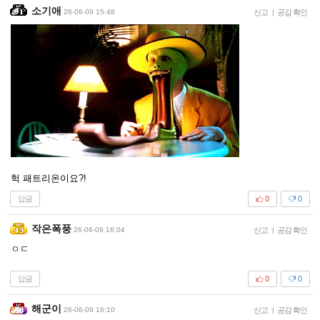
소기애
26-06-09 15:48
신고
|
공감 확인
헉 패트리온이요?!
답글
0
0
작은폭풍
26-06-09 16:04
신고
|
공감 확인
ㅇㄷ
답글
0
0
해군이
26-06-09 16:10
신고
|
공감 확인