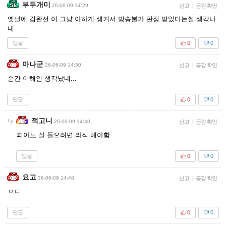
부두개미
26-06-09 14:29
신고
|
공감 확인
옛날에 김완선 이 그냥 야하게 생겨서 방송불가 판정 받았다는썰 생각나
네
답글
0
0
마나군
26-06-09 14:30
신고
|
공감 확인
순간 이해인 생각났네...
답글
0
0
적고니
26-06-09 14:40
신고
|
공감 확인
피아노 잘 들으려면 라식 해야함
답글
0
0
요고
26-06-09 14:48
신고
|
공감 확인
ㅇㄷ
답글
0
0