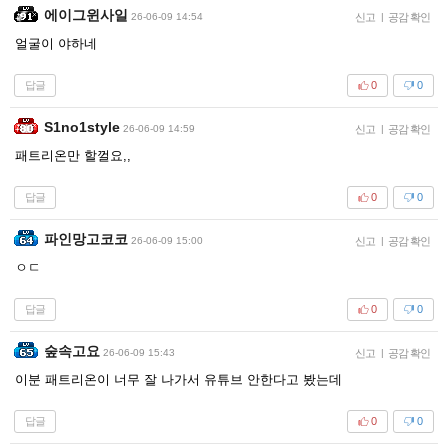
에이그윈사일
26-06-09 14:54
신고
|
공감 확인
얼굴이 야하네
답글
0
0
S1no1style
26-06-09 14:59
신고
|
공감 확인
패트리온만 할껄요,,
답글
0
0
파인망고코코
26-06-09 15:00
신고
|
공감 확인
ㅇㄷ
답글
0
0
숲속고요
26-06-09 15:43
신고
|
공감 확인
이분 패트리온이 너무 잘 나가서 유튜브 안한다고 봤는데
답글
0
0