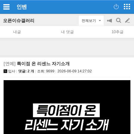
인벤
오픈이슈갤러리
전체보기
공
검
글
지
색
내글
내 댓글
10추글
on/off
쓰
기
[연예]
특이점 온 리센느 자기소개
입사
댓글: 2 개
조회:
9699
2026-06-09 14:27:02