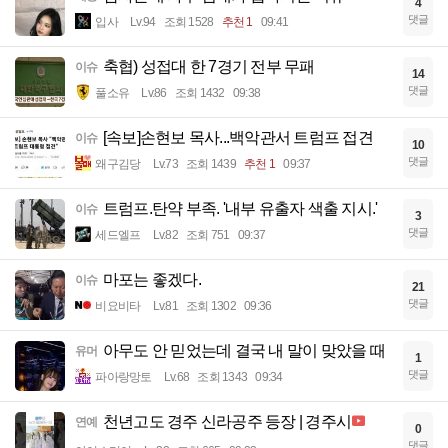
4
댓글
입사
Lv.94
조회 1528
추천 1
09:41
축협) 성접대 한 7경기 전부 무패
이슈
14
댓글
풀소유
Lv.86
조회 1432
09:38
[속보]손현보 목사...백악관서 트럼프 접견
이슈
10
댓글
왜구김당
Lv.73
조회 1439
추천 1
09:37
트럼프.탄약 부족. '내부 유출자 색출 지시.'
이슈
3
댓글
세드엘프
Lv.82
조회 751
09:37
마포는 좋겠다.
이슈
21
댓글
비요비타
Lv.81
조회 1302
09:36
아무도 안 믿었는데 결국 내 말이 맞았을 때
유머
1
댓글
파아랑망토
Lv.68
조회 1343
09:34
천년고도 경주 신라공주 등장 | 경주시
연예
0
댓글