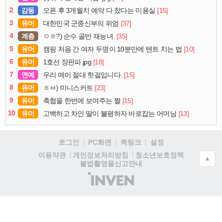
2
감동
[15]
오픈 후 3개월치 예약 다 찼다는 미용실
3
유머
[37]
대한민국 군종신부의 위엄
4
계층
[35]
ㅇㅎ?) 순수 골반 재능녀.
5
유머
[10]
캠핑 처음 간 여자 두명이 10분만에 텐트 치는 법
6
유머
[18]
1호선 장판파.jpg
7
연예
[15]
우리 메이 절대 핫걸입니다.
8
유머
[23]
ㅎㅂ) 미니스커트
9
유머
[15]
축협을 한번에 보여주는 짤
10
유머
[13]
고백하고 차인 딸이 불평하자 바로잡는 어머님
로그인
PC화면
퀵링크
설정
청소년보호정책
이용약관
개인정보처리방침
▲
불법촬영물신고안내
(주)
인
벤