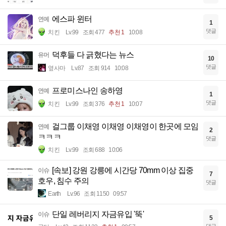
에스파 윈터
연예
1
댓글
치킨
Lv.99
조회 477
추천 1
10:08
덕후들 다 긁혔다는 뉴스
유머
10
댓글
옆사마
Lv.87
조회 914
10:08
프로미스나인 송하영
연예
1
댓글
치킨
Lv.99
조회 376
추천 1
10:07
걸그룹 이채영 이채영 이채영이 한곳에 모임
연예
2
ㅋㅋㅋ
댓글
치킨
Lv.99
조회 688
10:06
[속보] 강원 강릉에 시간당 70mm 이상 집중
이슈
7
호우, 침수 주의
댓글
Earth
Lv.96
조회 1150
09:57
단일 레버리지 자금유입 '뚝'
이슈
5