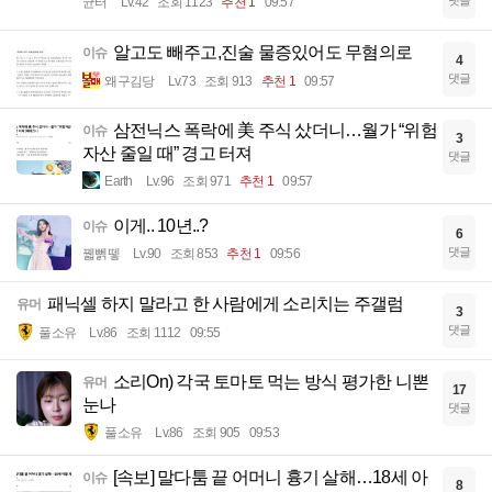
댓글
균터
Lv.42
조회 1123
추천 1
09:57
알고도 빼주고,진술 물증있어도 무혐의로
이슈
4
댓글
왜구김당
Lv.73
조회 913
추천 1
09:57
삼전닉스 폭락에 美 주식 샀더니…월가 “위험
이슈
3
자산 줄일 때” 경고 터져
댓글
Earth
Lv.96
조회 971
추천 1
09:57
이게.. 10년..?
이슈
6
댓글
꿻뻵뗗
Lv.90
조회 853
추천 1
09:56
패닉셀 하지 말라고 한 사람에게 소리치는 주갤럼
유머
3
댓글
풀소유
Lv.86
조회 1112
09:55
소리On) 각국 토마토 먹는 방식 평가한 니뽄
유머
17
눈나
댓글
풀소유
Lv.86
조회 905
09:53
[속보] 말다툼 끝 어머니 흉기 살해…18세 아
이슈
8