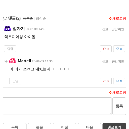
댓글
(2)
등록순
|
최신순
새로고침
럼자기
26-06-09 14:30
신고
|
공감 확인
엑조디아형 아이돌
답글
0
0
Martell
26-06-09 14:35
신고
|
공감 확인
아 이거 쓰려고 내렸는데ㅋㅋㅋㅋㅋㅋ
답글
0
0
새로고침
등록
목록
본문
이전
다음
댓글보기