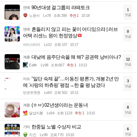
90년대생 걸그룹의 라떼토크
연예
1
댓글
노윤서
Lv.78
조회 289
추천 1
10:18
흔들리지 않고 피는 꽃이 어디있으랴 | 러브
연예
0
어택 리센느 원이 헌정영상
댓글
아이스티이
Lv.32
조회 157
10:17
대낮에 음주단속을 왜 해? 공권력 낭비아냐?
계층
12
댓글
Earth
Lv.96
조회 687
추천 1
10:13
"일단 숙제 끝"…이동진 평론가, 개봉 2년 만
이슈
3
에 '사랑의 하츄핑' 평점→한 줄 평 남겼다
댓글
빈센트멧젠
Lv.60
조회 552
10:12
(ㅎㅂ) 02년생이라는 운동녀
계층
8
댓글
달섭지롱
Lv.94
조회 1128
추천 1
10:10
한중일 노벨 수상자 비교
기타
6
댓글
치킨
Lv.99
조회 770
10:10