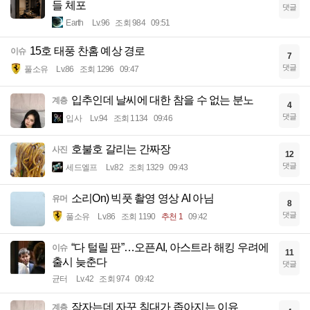
들 체포
댓글
Earth
Lv.96
조회 984
09:51
15호 태풍 찬홈 예상 경로
이슈
7
댓글
풀소유
Lv.86
조회 1296
09:47
입추인데 날씨에 대한 참을 수 없는 분노
계층
4
댓글
입사
Lv.94
조회 1134
09:46
호불호 갈리는 간짜장
사진
12
댓글
세드엘프
Lv.82
조회 1329
09:43
소리On) 빅풋 촬영 영상 AI 아님
유머
8
댓글
풀소유
Lv.86
조회 1190
추천 1
09:42
“다 털릴 판”…오픈AI, 아스트라 해킹 우려에
이슈
11
출시 늦춘다
댓글
균터
Lv.42
조회 974
09:42
잠자는데 자꾸 침대가 좁아지는 이유
계층