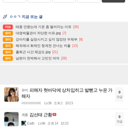
ㅇㅇㄱ 지금 뜨는 글
태풍 안왔는데 기온 좀 떨어지는 이유
[28]
이슈
대영박물관이 차단한 이유.jpg
[7]
유머
강아지를 실망시키고 싶지 않았던 우체부
[8]
유머
해외에서 화제인 청계천 건너는 커플
[13]
유머
출퇴근 시간 체감도.jpg
[21]
유머
남편이 천박해서 고민인 여자
[28]
유머
피해자 혓바닥에 상처입히고 발뻗고 누운 가
유머
0
해자
댓글
머머머머머며
Lv.38
조회 1
10:23
김선태 근황
계층
0
댓글
Earth
Lv.96
조회 14
10:23