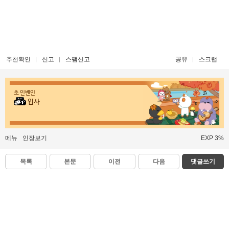
추천확인
신고
스팸신고
공유
스크랩
초 인벤인
입사
메뉴
인장보기
EXP 3%
목록
본문
이전
다음
댓글쓰기