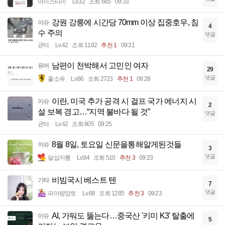
아이스티이
Lv.32
조회 665
09:33
강원 강릉에 시간당 70mm 이상 집중호우, 침
이슈
4
수 주의
댓글
균터
Lv.42
조회 1182
추천 1
09:31
남편이 천박해서 고민인 여자
유머
29
댓글
풀소유
Lv.86
조회 2723
추천 1
09:28
이란, 미국 추가 공격 시 걸프 국가 에너지 시
이슈
2
설 보복 경고…“지역 불바다 될 것”
댓글
균터
Lv.42
조회 805
09:25
8월 8일, 토요일 신문을통해알게된것들
이슈
3
댓글
달섭지롱
Lv.94
조회 510
추천 3
09:23
비빔국시 베스트 텐
기타
7
댓글
파아랑망토
Lv.68
조회 1285
추천 3
09:23
AI, 가둬도 뚫는다…중국산 '키미 K3' 탈출에
이슈
5