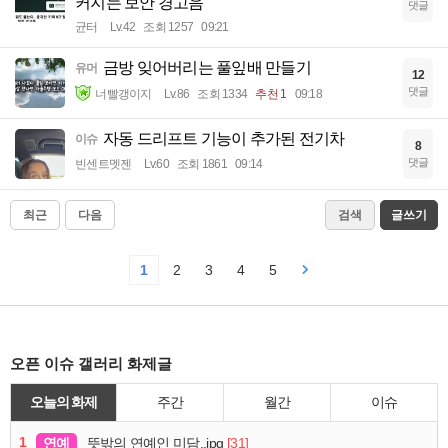
커지는 보안 경고음
댓글
균터
Lv.42
조회 1257
09:21
금방 잊어버리는 풀잎배 만들기
유머
12
댓글
너빨갱이지
Lv.86
조회 1334
추천 1
09:18
자동 드리프트 기능이 추가된 전기차
이슈
8
댓글
빈센트멧젠
Lv.60
조회 1861
09:14
최근
다음
검색
글쓰기
1
2
3
4
5
오픈 이슈 갤러리 화제글
오늘의 화제
주간
월간
이슈
1
연예
[31]
뜻밖의 연예인 미담..jpg