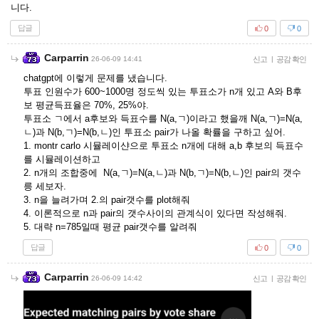
니다.
답글
0
0
Carparrin
26-06-09 14:41
신고
|
공감 확인
chatgpt에 이렇게 문제를 냈습니다.
투표 인원수가 600~1000명 정도씩 있는 투표소가 n개 있고 A와 B후
보 평균득표율은 70%, 25%야.
투표소 ㄱ에서 a후보와 득표수를 N(a,ㄱ)이라고 했을깨 N(a,ㄱ)=N(a,
ㄴ)과 N(b,ㄱ)=N(b,ㄴ)인 투표소 pair가 나올 확률을 구하고 싶어.
1. montr carlo 시뮬레이샨으로 투표소 n개에 대해 a,b 후보의 득표수
를 시뮬레이션하고
2. n개의 조합중에 N(a,ㄱ)=N(a,ㄴ)과 N(b,ㄱ)=N(b,ㄴ)인 pair의 갯수
릉 세보자.
3. n을 늘려가며 2.의 pair갯수를 plot해줘
4. 이론적으로 n과 pair의 갯수사이의 관계식이 있다면 작성해줘.
5. 대략 n=785일때 평균 pair갯수를 알려줘
답글
0
0
Carparrin
26-06-09 14:42
신고
|
공감 확인