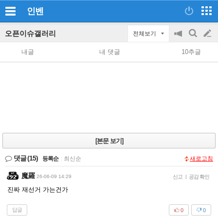
인벤
오픈이슈갤러리
전체보기
공
검
글
지
색
내글
내 댓글
10추글
on/off
쓰
기
[본문 보기]
댓글
(15)
등록순
|
최신순
새로고침
魔羅
26-06-09 14:29
신고
|
공감 확인
진짜 재선거 가는건가
답글
0
0