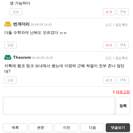
생 가능하다
답글
0
0
번개더리
26-06-09 14:45
신고
|
공감 확인
다들 수학자여 난봐도 모르겄다 ㅠㅠ
답글
0
0
Thecrom
26-06-09 15:00
신고
|
공감 확인
카톡에 펨코 링크 보내줘서 봤는데 이명박 근혜 썩열이 전부 존나 많던
대?
답글
2
0
새로고침
등록
목록
본문
이전
다음
댓글보기