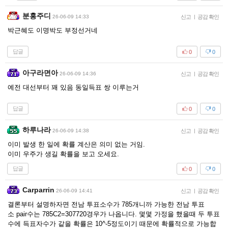
분홍주디
26-06-09 14:33
신고
|
공감 확인
박근혜도 이명박도 부정선거네
답글
0
0
아구라면아
26-06-09 14:36
신고
|
공감 확인
예전 대선부터 꽤 있음 동일득표 쌍 이루는거
답글
0
0
하루나라
26-06-09 14:38
신고
|
공감 확인
이미 발생 한 일에 확률 계산은 의미 없는 거임.
이미 우주가 생길 확률을 보고 오세요.
답글
0
0
Carparrin
26-06-09 14:41
신고
|
공감 확인
결론부터 설명하자면 전남 투표소수가 785개니까 가능한 전남 투표
소 pair수는 785C2=307720경우가 나옵니다. 몇몇 가정을 했을때 두 투표
수에 득표자수가 같을 확률은 10^-5정도이기 때문에 확률적으로 가능합