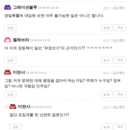
그레이션블루
26-06-09 14:30
신고
|
공감 확인
생일확률에 대입해 보면 아주 불가능한 일은 아니긴 합니다.
답글
0
0
켈레브라
26-06-09 14:31
신고
|
공감 확인
아 이게 장동혁이 밀던 "부정선거"의 근거인가?? ㅋㅋㅋㅋㅋㅋㅋ
답글
1
0
미란샤
26-06-09 14:31
신고
|
공감 확인
그럼 저게 문제면 대체 몇명을 잡아야 하는거임? 주체가 누구임? 정부
임? 아니면 국힘임 민주임?
답글
0
0
미란샤
26-06-09 14:32
신고
|
공감 확인
일단 표집계를 한 선관위 잘못인가?
답글
0
0