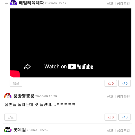
패밀리육체파
26-06-09 15:19
신고
|
공감 확인
답글
0
0
뿡빵뿡뿡뿡
26-06-09 15:29
신고
|
공감 확인
삼촌들 놀리는데 맛 들렸네....ㅋㅋㅋㅋㅋ
답글
0
0
롯데검
26-06-10 05:59
신고
|
공감 확인