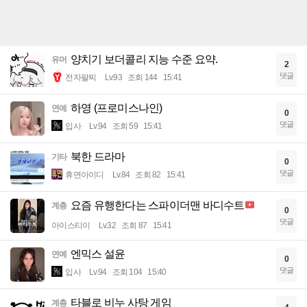
양치기 보더콜리 지능 수준 요약.
유머
2
댓글
전자팔찌
Lv.93
조회 144
15:41
하영 (프로미스나인)
연예
0
댓글
입사
Lv.94
조회 59
15:41
북한 드라마
기타
0
댓글
휴면아이디
Lv.84
조회 82
15:41
요즘 유행한다는 스파이더맨 바디수트
계층
0
댓글
아이스티이
Lv.32
조회 87
15:41
엔믹스 설윤
연예
0
댓글
입사
Lv.94
조회 104
15:40
타블로 비누 사탕 게임
계층