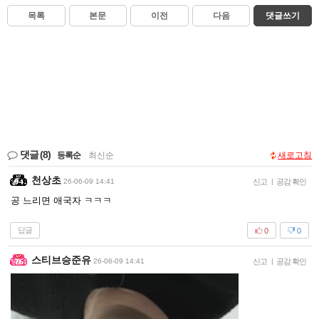
목록
본문
이전
다음
댓글쓰기
댓글
(8)
등록순
|
최신순
새로고침
천상초
26-06-09 14:41
신고
|
공감 확인
공 느리면 애국자 ㅋㅋㅋ
답글
0
0
스티브승준유
26-06-09 14:41
신고
|
공감 확인