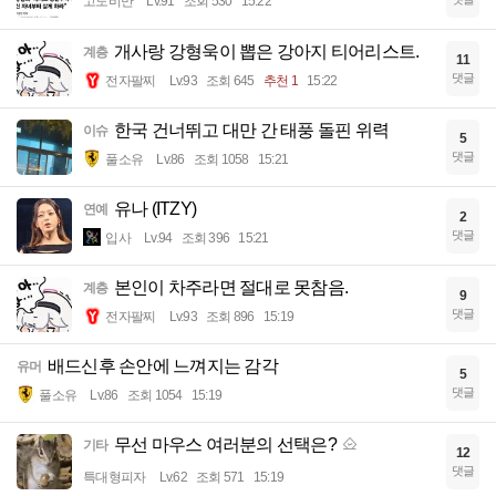
고도비만
Lv.91
조회 530
15:22
개사랑 강형욱이 뽑은 강아지 티어리스트.
계층
11
댓글
전자팔찌
Lv.93
조회 645
추천 1
15:22
한국 건너뛰고 대만 간 태풍 돌핀 위력
이슈
5
댓글
풀소유
Lv.86
조회 1058
15:21
유나 (ITZY)
연예
2
댓글
입사
Lv.94
조회 396
15:21
본인이 차주라면 절대로 못참음.
계층
9
댓글
전자팔찌
Lv.93
조회 896
15:19
배드신후 손안에 느껴지는 감각
유머
5
댓글
풀소유
Lv.86
조회 1054
15:19
무선 마우스 여러분의 선택은?
기타
12
댓글
특대형피자
Lv.62
조회 571
15:19