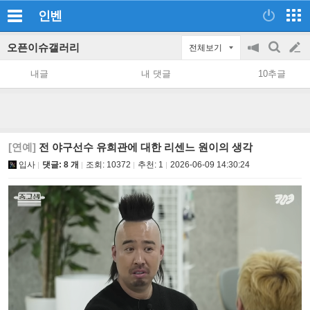
인벤
오픈이슈갤러리
전체보기
공
검
글
지
색
내글
내 댓글
10추글
on/off
쓰
기
[연예]
전 야구선수 유희관에 대한 리센느 원이의 생각
입사
댓글: 8 개
조회:
10372
추천:
1
2026-06-09 14:30:24