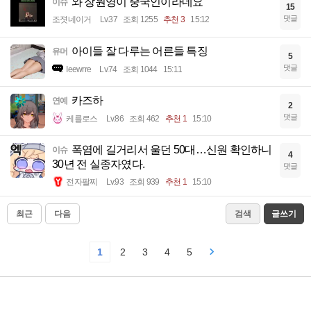
와 장원영이 중국인이라네요
이슈
15
댓글
조졋네이거
Lv.37
조회 1255
추천 3
15:12
아이들 잘 다루는 어른들 특징
유머
5
댓글
Ieewrre
Lv.74
조회 1044
15:11
카즈하
연예
2
댓글
케를로스
Lv.86
조회 462
추천 1
15:10
폭염에 길거리서 울던 50대…신원 확인하니
이슈
4
30년 전 실종자였다.
댓글
전자팔찌
Lv.93
조회 939
추천 1
15:10
최근
다음
검색
글쓰기
1
2
3
4
5