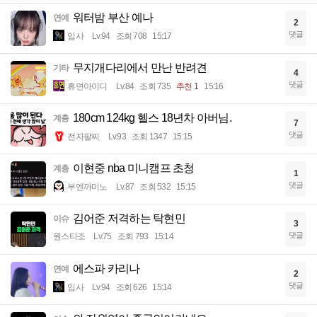
워터밤 부산 예나
연예
2
댓글
입사
Lv.94
조회 708
15:17
무지개다리에서 만난 반려견
기타
4
댓글
휴면아이디
Lv.84
조회 735
추천 1
15:16
180cm 124kg 헬스 18년차 아버님.
계층
7
댓글
전자팔찌
Lv.93
조회 1347
15:15
이현중 nba 미니캠프 초청
계층
1
댓글
부엔까미노
Lv.87
조회 532
15:15
김어준 저격하는 탁현민
이슈
3
댓글
원스타조
Lv.75
조회 793
15:14
에스파 카리나
연예
2
댓글
입사
Lv.94
조회 626
15:14