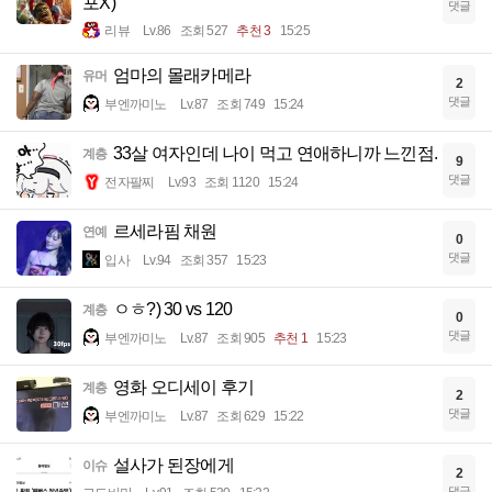
포X)
댓글
리뷰
Lv.86
조회 527
추천 3
15:25
엄마의 몰래카메라
유머
2
댓글
부엔까미노
Lv.87
조회 749
15:24
33살 여자인데 나이 먹고 연애하니까 느낀점.
계층
9
댓글
전자팔찌
Lv.93
조회 1120
15:24
르세라핌 채원
연예
0
댓글
입사
Lv.94
조회 357
15:23
ㅇㅎ?) 30 vs 120
계층
0
댓글
부엔까미노
Lv.87
조회 905
추천 1
15:23
영화 오디세이 후기
계층
2
댓글
부엔까미노
Lv.87
조회 629
15:22
설사가 된장에게
이슈
2
댓글