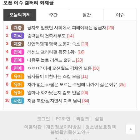
오픈 이슈 갤러리 화제글
오늘의 화제
주간
월간
이슈
1
계층
[26]
공자도 말했던 사회에서 피해야하는 상급자
2
지식
[14]
중력댐의 건축해부도
3
계층
[23]
산업혁명때 영국 노동자 숙소
4
연예
[16]
리센느 프리티걸 음중 1위~
5
연예
[23]
다음주 놀토 리센느 출연...
6
연예
[38]
ㅇㅎㅂ? 어제 오션월드 김채연 모음
7
유머
[11]
남자들이 미친다는 스킬 모음
8
유머
[25]
차가 없는 사람은 모르는 주말에 나가기 싫은 이유
9
유머
[26]
얼마나 화가났는지 감도 안옴
10
사진
[34]
지금 북한 삼지연시 지역 날씨
로그인
PC화면
퀵링크
설정
청소년보호정책
이용약관
개인정보처리방침
▲
불법촬영물신고안내