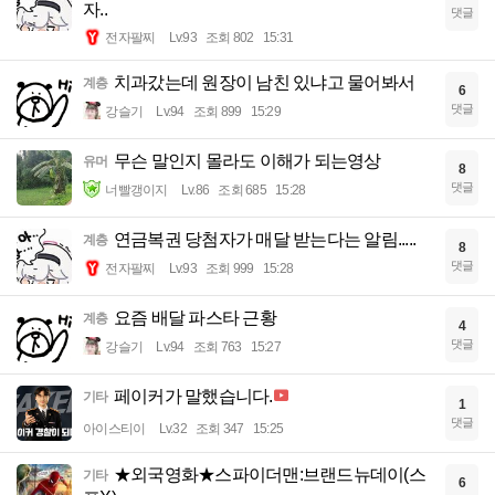
자..
댓글
전자팔찌
Lv.93
조회 802
15:31
치과갔는데 원장이 남친 있냐고 물어봐서
계층
6
댓글
강슬기
Lv.94
조회 899
15:29
무슨 말인지 몰라도 이해가 되는영상
유머
8
댓글
너빨갱이지
Lv.86
조회 685
15:28
연금복권 당첨자가 매달 받는다는 알림.....
계층
8
댓글
전자팔찌
Lv.93
조회 999
15:28
요즘 배달 파스타 근황
계층
4
댓글
강슬기
Lv.94
조회 763
15:27
페이커가 말했습니다.
기타
1
댓글
아이스티이
Lv.32
조회 347
15:25
★외국영화★스파이더맨:브랜드뉴데이(스
기타
6