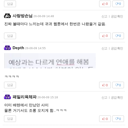
답글
0
0
사랑방손님
26-06-09 14:48
신고
|
공감 확인
진짜 볼때마다 느끼는데 귀귀 웹툰에서 한번은 나왔을거 같음.
답글
0
0
Depth
26-06-09 14:55
신고
|
공감 확인
ㅋㅋㅋㅋ
답글
0
0
패밀리육체파
26-06-09 15:18
신고
|
공감 확인
이미 배텐에서 만났던 사이
물론 거기서도 조롱 오지게 함..ㅋㅋㅋ
답글
0
0