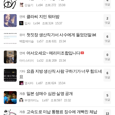
4
댓글
강슬기
Lv.94
조회 272
15:38
클라씨 지민 워터밤
연예
2
댓글
입사
Lv.94
조회 324
15:37
첫짓장 생산직가서 사수에게 들었던말.txt
유머
6
댓글
백합에이슬
Lv.57
조회 631
15:34
어서오세요~ 메리미조합입니다
연예
0
댓글
아이스티이
Lv.32
조회 209
15:34
요즘 지방 생산직 사람 구하기가 너무 힘드네
기타
6
요
댓글
옆사마
Lv.87
조회 624
15:34
일본 성매수 심판 실명 공개
계층
5
댓글
부엔까미노
Lv.87
조회 597
15:32
고속도로 미납 통행료 징수에 개빡친 체납
계층
13