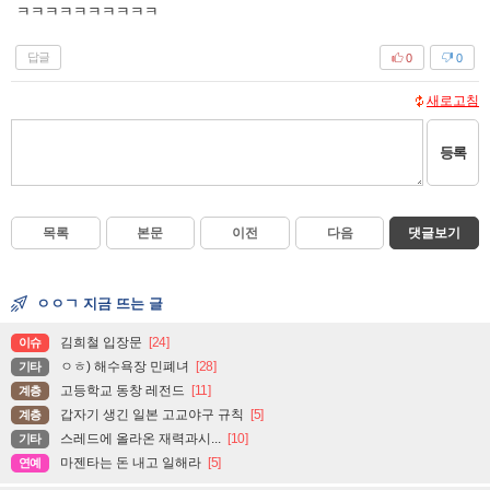
ㅋㅋㅋㅋㅋㅋㅋㅋㅋㅋ
답글
0
0
새로고침
등록
목록
본문
이전
다음
댓글보기
ㅇㅇㄱ 지금 뜨는 글
김희철 입장문
[24]
이슈
ㅇㅎ) 해수욕장 민폐녀
[28]
기타
고등학교 동창 레전드
[11]
계층
갑자기 생긴 일본 고교야구 규칙
[5]
계층
스레드에 올라온 재력과시...
[10]
기타
마젠타는 돈 내고 일해라
[5]
연예