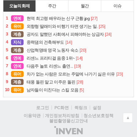
오늘의 화제
주간
월간
이슈
1
연예
[27]
현역 최고령 배우라는 신구 근황.jpg
2
유머
[25]
외향형 딸래미와 비행기 타면 생기는 일.
3
계층
[24]
공자도 말했던 사회에서 피해야하는 상급자
4
지식
[14]
중력댐의 건축해부도
5
계층
[20]
산업혁명때 영국 노동자 숙소
6
연예
[14]
리센느 프리티걸 음중 1위~
7
연예
[19]
다음주 놀토 리센느 출연...
8
유머
[23]
차가 없는 사람은 모르는 주말에 나가기 싫은 이유
9
계층
[28]
태풍 돌핀 말고 이주은 돌핀
10
유머
[5]
남자들이 미친다는 스킬 모음
로그인
PC화면
퀵링크
설정
청소년보호정책
이용약관
개인정보처리방침
▲
불법촬영물신고안내
(주)
인