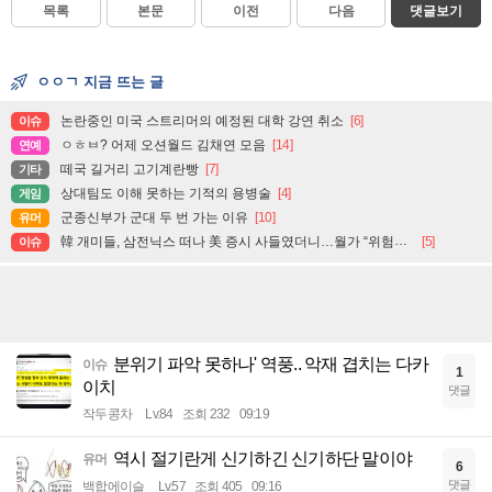
목록
본문
이전
다음
댓글보기
ㅇㅇㄱ 지금 뜨는 글
논란중인 미국 스트리머의 예정된 대학 강연 취소
[6]
이슈
ㅇㅎㅂ? 어제 오션월드 김채연 모음
[14]
연예
떼국 길거리 고기계란빵
[7]
기타
상대팀도 이해 못하는 기적의 용병술
[4]
게임
군종신부가 군대 두 번 가는 이유
[10]
유머
韓 개미들, 삼전닉스 떠나 美 증시 사들였더니…월가 “위험자산 줄여야 할 때” 경고
[5]
이슈
분위기 파악 못하나' 역풍.. 악재 겹치는 다카
이슈
1
이치
댓글
작두콩차
Lv.84
조회 232
09:19
역시 절기란게 신기하긴 신기하단 말이야
유머
6
댓글
백합에이슬
Lv.57
조회 405
09:16