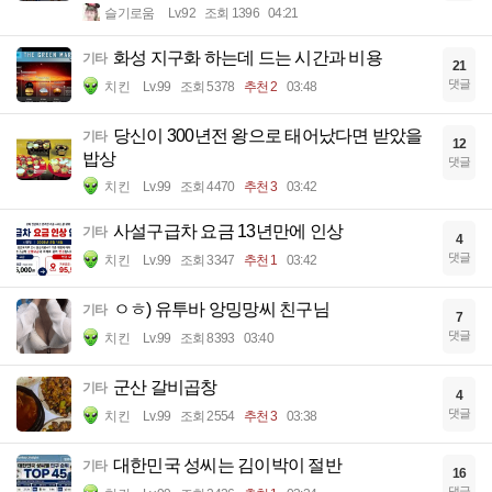
슬기로움
Lv.92
조회 1396
04:21
화성 지구화 하는데 드는 시간과 비용
기타
21
댓글
치킨
Lv.99
조회 5378
추천 2
03:48
당신이 300년전 왕으로 태어났다면 받았을
기타
12
밥상
댓글
치킨
Lv.99
조회 4470
추천 3
03:42
사설구급차 요금 13년만에 인상
기타
4
댓글
치킨
Lv.99
조회 3347
추천 1
03:42
ㅇㅎ) 유투바 앙밍망씨 친구님
기타
7
댓글
치킨
Lv.99
조회 8393
03:40
군산 갈비곱창
기타
4
댓글
치킨
Lv.99
조회 2554
추천 3
03:38
대한민국 성씨는 김이박이 절반
기타
16
댓글