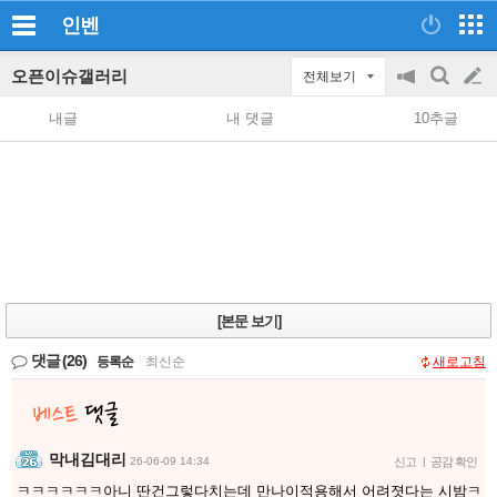
인벤
오픈이슈갤러리
전체보기
공
검
글
지
색
내글
내 댓글
10추글
on/off
쓰
기
[본문 보기]
댓글
(26)
등록순
|
최신순
새로고침
막내김대리
26-06-09 14:34
신고
|
공감 확인
ㅋㅋㅋㅋㅋㅋ아니 딴건그렇다치는데 만나이적용해서 어려졋다는 시밤ㅋ