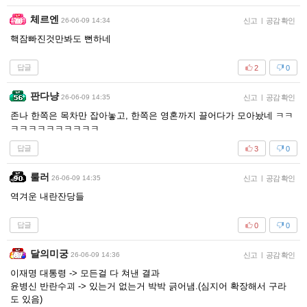
체르엔
26-06-09 14:34
신고
|
공감 확인
핵잠빠진것만봐도 뻔하네
답글
2
0
판다냥
26-06-09 14:35
신고
|
공감 확인
존나 한쪽은 목차만 잡아놓고, 한쪽은 영혼까지 끌어다가 모아놨네 ㅋㅋ
ㅋㅋㅋㅋㅋㅋㅋㅋㅋㅋ
답글
3
0
룰러
26-06-09 14:35
신고
|
공감 확인
역겨운 내란잔당들
답글
0
0
달의미궁
26-06-09 14:36
신고
|
공감 확인
이재명 대통령 -> 모든걸 다 쳐낸 결과
윤병신 반란수괴 -> 있는거 없는거 박박 긁어냄.(심지어 확장해서 구라
도 있음)