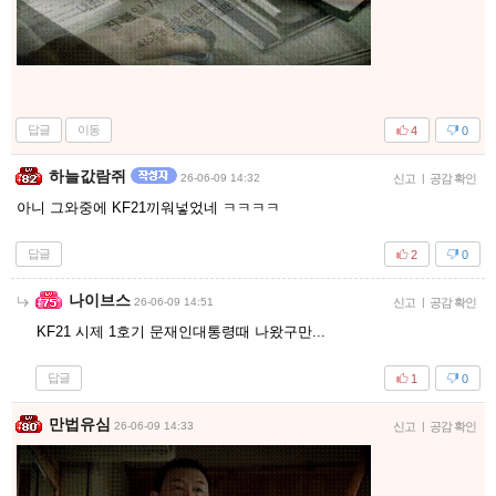
답글
이동
4
0
하늘값람쥐
26-06-09 14:32
신고
|
공감 확인
아니 그와중에 KF21끼워넣었네 ㅋㅋㅋㅋ
답글
2
0
나이브스
26-06-09 14:51
신고
|
공감 확인
KF21 시제 1호기 문재인대통령때 나왔구만...
답글
1
0
만법유심
26-06-09 14:33
신고
|
공감 확인