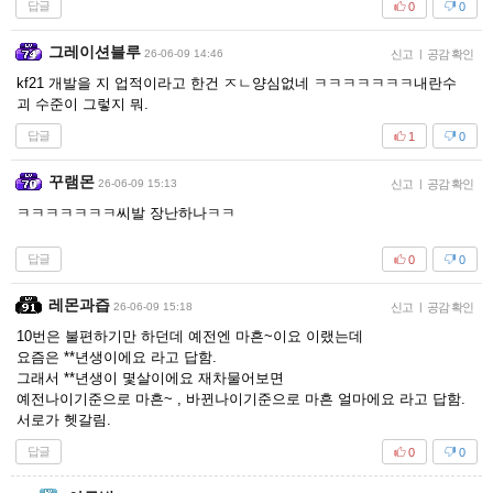
답글
0
0
그레이션블루
26-06-09 14:46
신고
|
공감 확인
kf21 개발을 지 업적이라고 한건 ㅈㄴ양심없네 ㅋㅋㅋㅋㅋㅋㅋ내란수
괴 수준이 그렇지 뭐.
답글
1
0
꾸램몬
26-06-09 15:13
신고
|
공감 확인
ㅋㅋㅋㅋㅋㅋㅋ씨발 장난하나ㅋㅋ
답글
0
0
레몬과즙
26-06-09 15:18
신고
|
공감 확인
10번은 불편하기만 하던데 예전엔 마흔~이요 이랬는데
요즘은 **년생이에요 라고 답함.
그래서 **년생이 몇살이에요 재차물어보면
예전나이기준으로 마흔~ , 바뀐나이기준으로 마흔 얼마에요 라고 답함.
서로가 헷갈림.
답글
0
0