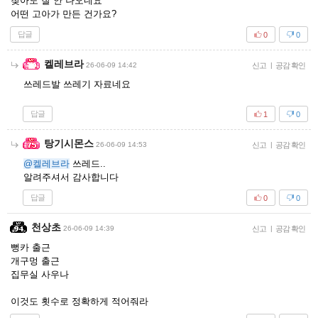
찾아도 잘 안 나오네요
어떤 고아가 만든 건가요?
답글
0
0
켈레브라
26-06-09 14:42
신고
|
공감 확인
쓰레드발 쓰레기 자료네요
답글
1
0
탕기시몬스
26-06-09 14:53
신고
|
공감 확인
@켈레브라
쓰레드..
알려주셔서 감사합니다
답글
0
0
천상초
26-06-09 14:39
신고
|
공감 확인
뻥카 출근
개구멍 출근
집무실 사우나
이것도 횟수로 정확하게 적어줘라