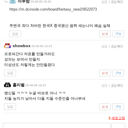
아루밤
26-06-09 18:34
신고
|
공감 확인
https://m.dcinside.com/board/fantasy_new2/9522073
주변국 죄다 처버린 한국X 중국원산 음력 세는나이 폐습 실체
답글
0
0
showbox
26-06-09 15:23
신고
|
공감 확인
프로파간다 자료를 만들거라도
성의는 보여서 만들지
미성년도 저렇게는 안만들겠다
답글
0
0
홀리벨
26-06-09 18:23
신고
|
공감 확인
병신들 ㅋㅋㅋ 누굴 바보로 아나 ㅋㅋ
지들 능지가 낮아서 다들 지들 수준인줄 아나부네
답글
0
0
새로고침