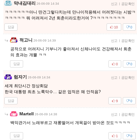
막내김대리
26-06-09 14:34
신고
|
공감 확인
ㅋㅋㅋㅋㅋㅋ아니 딴건그렇다치는데 만나이적용해서 어려졋다는 시밤ㅋ
ㅋㅋㅋㅋㅋ 뭐 어려져서 2년 회춘이라도한거여 ?ㅋㅋㅋㅋㅋㅋㅋㅋ
답글
10
0
적고니
26-06-09 14:39
신고
|
공감 확인
공적으로 어려지니 기부니가 좋아져서 신체나이도 건강해져서 회춘
의 효과는 개뿔 ㅋㅋ
답글
0
0
럼자기
26-06-09 14:34
신고
|
공감 확인
세계 최단시간 정상회담
한국 대통령 최초 노룩악수... 같은 업적은 왜 안적음?
답글
9
0
Martell
26-06-09 14:38
신고
|
공감 확인
백악관가서 노래부르고 재롱떨어서 개목걸이 받아온 것도ㅋㅋㅋㅋ
답글
1
0