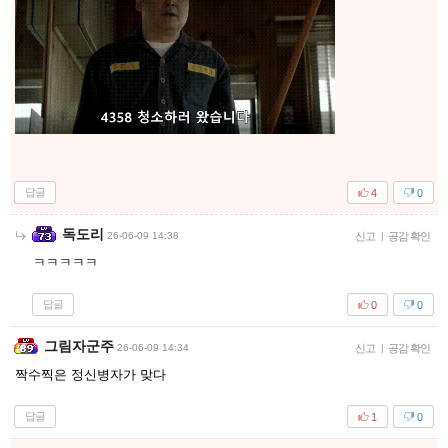
답글
4
0
독도리
26-06-09 14:38
신고
|
공감 확인
ㅋㅋㅋㅋㅋ
답글
0
0
그림자군주
26-06-09 14:34
신고
|
공감 확인
짝수찍은 정신병자가 맞다
답글
1
0