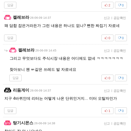
답글
2
0
켈레브라
26-06-09 14:37
신고
|
공감 확인
왜 담합 잡은거라든가 그런 내용은 하나도 없나? 뻔한 짜집기 자료네
답글
0
0
켈레브라
26-06-09 14:45
신고
|
공감 확인
그리고 무엇보다도 주식시장 내용은 어디에도 없네 ㅋㅋㅋㅋㅋㅋㅋ
찾아보니 왠 ㅄ같은 쓰레드 발 자료네요
답글
0
0
리듬게이
26-06-09 14:37
신고
|
공감 확인
지구 4바퀴인데 리터는 어떻게 나온 단위인거지... 미터 오탈자인가
답글
1
0
탕기시몬스
26-06-09 14:38
신고
|
공감 확인