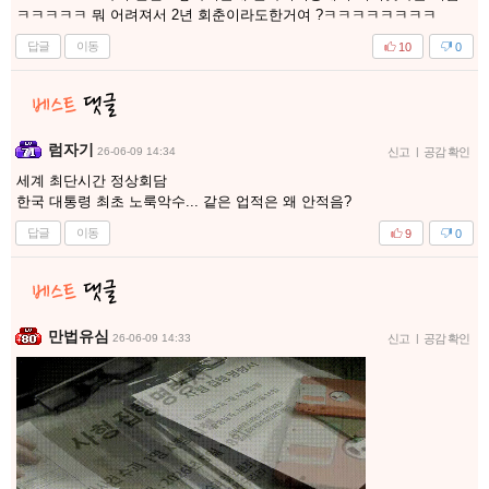
ㅋㅋㅋㅋㅋ 뭐 어려져서 2년 회춘이라도한거여 ?ㅋㅋㅋㅋㅋㅋㅋㅋ
답글
이동
10
0
럼자기
26-06-09 14:34
신고
|
공감 확인
세계 최단시간 정상회담
한국 대통령 최초 노룩악수... 같은 업적은 왜 안적음?
답글
이동
9
0
만법유심
26-06-09 14:33
신고
|
공감 확인