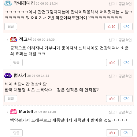
막내김대리
26-06-09 14:34
신고
|
공감 확인
ㅋㅋㅋㅋㅋㅋ아니 딴건그렇다치는데 만나이적용해서 어려졋다는 시밤ㅋ
ㅋㅋㅋㅋㅋ 뭐 어려져서 2년 회춘이라도한거여 ?ㅋㅋㅋㅋㅋㅋㅋㅋ
답글
10
0
적고니
26-06-09 14:39
신고
|
공감 확인
공적으로 어려지니 기부니가 좋아져서 신체나이도 건강해져서 회춘
의 효과는 개뿔 ㅋㅋ
답글
0
0
럼자기
26-06-09 14:34
신고
|
공감 확인
세계 최단시간 정상회담
한국 대통령 최초 노룩악수... 같은 업적은 왜 안적음?
답글
9
0
Martell
26-06-09 14:38
신고
|
공감 확인
백악관가서 노래부르고 재롱떨어서 개목걸이 받아온 것도ㅋㅋㅋㅋ
답글
1
0