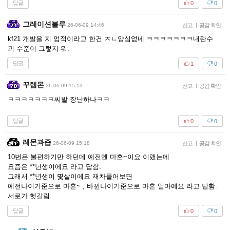
답글
0
0
그레이션블루
26-06-09 14:46
신고
|
공감 확인
kf21 개발을 지 업적이라고 한건 ㅈㄴ양심없네 ㅋㅋㅋㅋㅋㅋㅋ내란수
괴 수준이 그렇지 뭐.
답글
1
0
꾸램몬
26-06-09 15:13
신고
|
공감 확인
ㅋㅋㅋㅋㅋㅋㅋ씨발 장난하나ㅋㅋ
답글
0
0
레몬과즙
26-06-09 15:18
신고
|
공감 확인
10번은 불편하기만 하던데 예전엔 마흔~이요 이랬는데
요즘은 **년생이에요 라고 답함.
그래서 **년생이 몇살이에요 재차물어보면
예전나이기준으로 마흔~ , 바뀐나이기준으로 마흔 얼마에요 라고 답함.
서로가 헷갈림.
답글
0
0