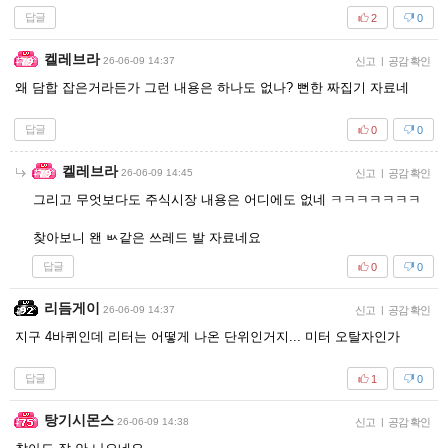
답글
2
0
켈레브라
26-06-09 14:37
신고
|
공감 확인
왜 담합 잡은거라든가 그런 내용은 하나도 없나? 뻔한 짜집기 자료네
답글
0
0
켈레브라
26-06-09 14:45
신고
|
공감 확인
그리고 무엇보다도 주식시장 내용은 어디에도 없네 ㅋㅋㅋㅋㅋㅋㅋ
찾아보니 왠 ㅄ같은 쓰레드 발 자료네요
답글
0
0
리듬게이
26-06-09 14:37
신고
|
공감 확인
지구 4바퀴인데 리터는 어떻게 나온 단위인거지... 미터 오탈자인가
답글
1
0
탕기시몬스
26-06-09 14:38
신고
|
공감 확인