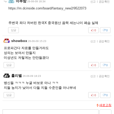
아루밤
26-06-09 18:34
신고
|
공감 확인
https://m.dcinside.com/board/fantasy_new2/9522073
주변국 죄다 처버린 한국X 중국원산 음력 세는나이 폐습 실체
답글
0
0
showbox
26-06-09 15:23
신고
|
공감 확인
프로파간다 자료를 만들거라도
성의는 보여서 만들지
미성년도 저렇게는 안만들겠다
답글
0
0
홀리벨
26-06-09 18:23
신고
|
공감 확인
병신들 ㅋㅋㅋ 누굴 바보로 아나 ㅋㅋ
지들 능지가 낮아서 다들 지들 수준인줄 아나부네
답글
0
0
새로고침