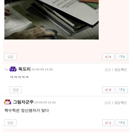
답글
4
0
독도리
26-06-09 14:38
신고
|
공감 확인
ㅋㅋㅋㅋㅋ
답글
0
0
그림자군주
26-06-09 14:34
신고
|
공감 확인
짝수찍은 정신병자가 맞다
답글
1
0