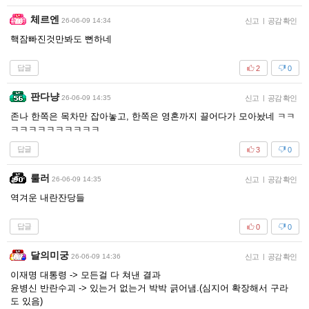
체르엔
26-06-09 14:34
신고
|
공감 확인
핵잠빠진것만봐도 뻔하네
답글
2
0
판다냥
26-06-09 14:35
신고
|
공감 확인
존나 한쪽은 목차만 잡아놓고, 한쪽은 영혼까지 끌어다가 모아놨네 ㅋㅋ
ㅋㅋㅋㅋㅋㅋㅋㅋㅋㅋ
답글
3
0
룰러
26-06-09 14:35
신고
|
공감 확인
역겨운 내란잔당들
답글
0
0
달의미궁
26-06-09 14:36
신고
|
공감 확인
이재명 대통령 -> 모든걸 다 쳐낸 결과
윤병신 반란수괴 -> 있는거 없는거 박박 긁어냄.(심지어 확장해서 구라
도 있음)