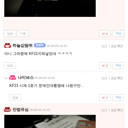
답글
이동
4
0
하늘값람쥐
26-06-09 14:32
신고
|
공감 확인
아니 그와중에 KF21끼워넣었네 ㅋㅋㅋㅋ
답글
2
0
나이브스
26-06-09 14:51
신고
|
공감 확인
KF21 시제 1호기 문재인대통령때 나왔구만...
답글
1
0
만법유심
26-06-09 14:33
신고
|
공감 확인