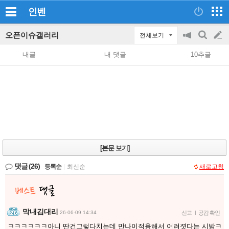
인벤
오픈이슈갤러리
전체보기
공
검
글
지
색
내글
내 댓글
10추글
on/off
쓰
기
[본문 보기]
댓글
(26)
등록순
|
최신순
새로고침
막내김대리
26-06-09 14:34
신고
|
공감 확인
ㅋㅋㅋㅋㅋㅋ아니 딴건그렇다치는데 만나이적용해서 어려졋다는 시밤ㅋ