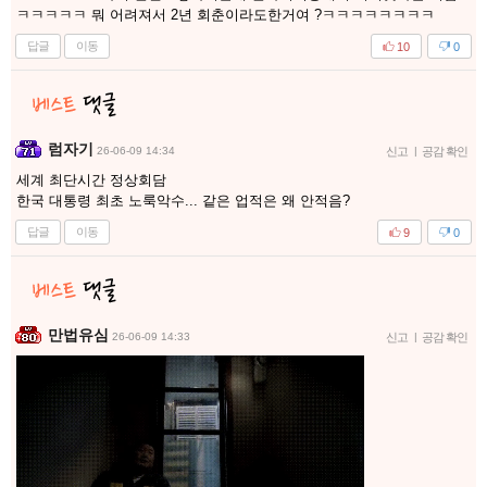
ㅋㅋㅋㅋㅋ 뭐 어려져서 2년 회춘이라도한거여 ?ㅋㅋㅋㅋㅋㅋㅋㅋ
답글
이동
10
0
럼자기
26-06-09 14:34
신고
|
공감 확인
세계 최단시간 정상회담
한국 대통령 최초 노룩악수... 같은 업적은 왜 안적음?
답글
이동
9
0
만법유심
26-06-09 14:33
신고
|
공감 확인