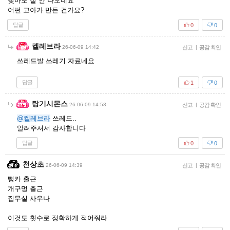
찾아도 잘 안 나오네요
어떤 고아가 만든 건가요?
답글
0
0
켈레브라
26-06-09 14:42
신고
|
공감 확인
쓰레드발 쓰레기 자료네요
답글
1
0
탕기시몬스
26-06-09 14:53
신고
|
공감 확인
@켈레브라
쓰레드..
알려주셔서 감사합니다
답글
0
0
천상초
26-06-09 14:39
신고
|
공감 확인
뻥카 출근
개구멍 출근
집무실 사우나
이것도 횟수로 정확하게 적어줘라