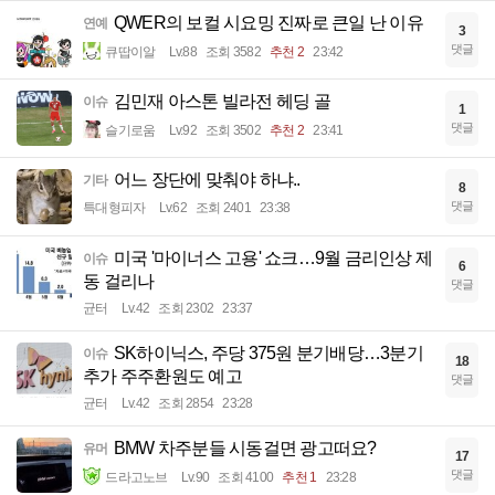
QWER의 보컬 시요밍 진짜로 큰일 난 이유
연예
3
댓글
큐땁이알
Lv.88
조회 3582
추천 2
23:42
김민재 아스톤 빌라전 헤딩 골
이슈
1
댓글
슬기로움
Lv.92
조회 3502
추천 2
23:41
어느 장단에 맞춰야 하냐..
기타
8
댓글
특대형피자
Lv.62
조회 2401
23:38
미국 '마이너스 고용' 쇼크…9월 금리인상 제
이슈
6
동 걸리나
댓글
균터
Lv.42
조회 2302
23:37
SK하이닉스, 주당 375원 분기배당…3분기
이슈
18
추가 주주환원도 예고
댓글
균터
Lv.42
조회 2854
23:28
BMW 차주분들 시동걸면 광고떠요?
유머
17
댓글
드라고노브
Lv.90
조회 4100
추천 1
23:28