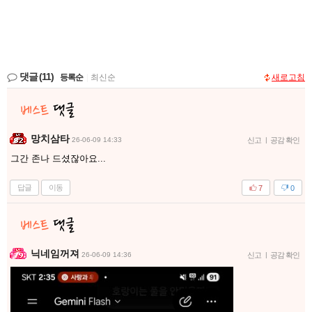
댓글
(11)
등록순
|
최신순
새로고침
망치삼타
26-06-09 14:33
신고
|
공감 확인
그간 존나 드셨잖아요...
답글
이동
7
0
닉네임꺼져
26-06-09 14:36
신고
|
공감 확인