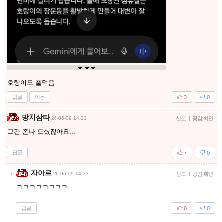
호랑이도 풀먹음
답글
이동
3
0
망치삼타
26-06-09 14:33
신고
|
공감 확인
그간 존나 드셨잖아요...
답글
7
0
자아르
26-06-09 14:33
신고
|
공감 확인
ㅋㅋㅋㅋㅋㅋㅋㅋ
답글
0
0