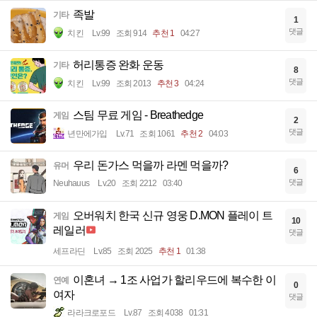
족발
기타
1
댓글
치킨
Lv.99
조회 914
추천 1
04:27
허리통증 완화 운동
기타
8
댓글
치킨
Lv.99
조회 2013
추천 3
04:24
스팀 무료 게임 - Breathedge
게임
2
댓글
년만에가입
Lv.71
조회 1061
추천 2
04:03
우리 돈가스 먹을까 라멘 먹을까?
유머
6
댓글
Neuhauus
Lv.20
조회 2212
03:40
오버워치 한국 신규 영웅 D.MON 플레이 트
게임
10
레일러
댓글
세프라딘
Lv.85
조회 2025
추천 1
01:38
이혼녀 → 1조 사업가 할리우드에 복수한 이
연예
0
여자
댓글
라라크로포드
Lv.87
조회 4038
01:31