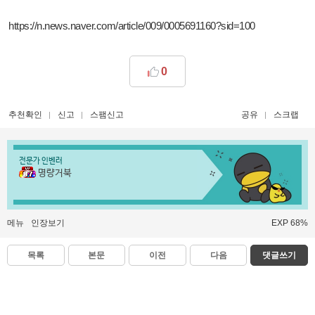
https://n.news.naver.com/article/009/0005691160?sid=100
0
추천확인
신고
스팸신고
공유
스크랩
전문가 인벤러
명량거북
메뉴
인장보기
EXP 68%
목록
본문
이전
다음
댓글쓰기