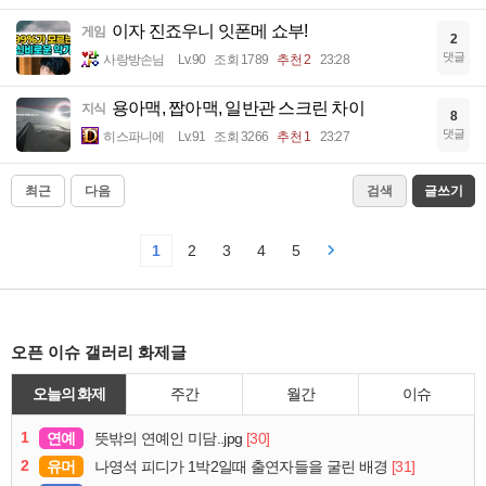
이자 진죠우니 잇폰메 쇼부!
게임
2
댓글
사랑방손님
Lv.90
조회 1789
추천 2
23:28
용아맥, 짭아맥, 일반관 스크린 차이
지식
8
댓글
히스파니에
Lv.91
조회 3266
추천 1
23:27
최근
다음
검색
글쓰기
1
2
3
4
5
오픈 이슈 갤러리 화제글
오늘의 화제
주간
월간
이슈
1
연예
[30]
뜻밖의 연예인 미담..jpg
2
유머
[31]
나영석 피디가 1박2일때 출연자들을 굴린 배경