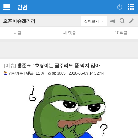
인벤
오픈이슈갤러리
전체보기
공
검
글
지
색
내글
내 댓글
10추글
on/off
쓰
기
[이슈]
홍준표 “호랑이는 굶주려도 풀 먹지 않아
명량거북
댓글: 11 개
조회:
3005
2026-06-09 14:32:44