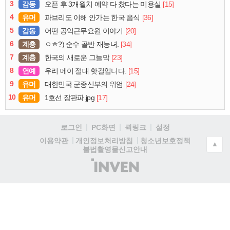
3
감동
[15]
오픈 후 3개월치 예약 다 찼다는 미용실
4
유머
[36]
파브리도 이해 안가는 한국 음식
5
감동
[20]
어떤 공익근무요원 이야기
6
계층
[34]
ㅇㅎ?) 순수 골반 재능녀.
7
계층
[23]
한국의 새로운 그늘막
8
연예
[15]
우리 메이 절대 핫걸입니다.
9
유머
[24]
대한민국 군종신부의 위엄
10
유머
[17]
1호선 장판파.jpg
로그인
PC화면
퀵링크
설정
청소년보호정책
이용약관
개인정보처리방침
▲
불법촬영물신고안내
(주)
인
벤