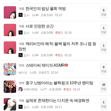
한국인의 밥상 물회 먹방
계층
5
댓글
입사
Lv.94
조회 3102
01:23
서로 민망한 순간
계층
1
댓글
입사
Lv.94
조회 3438
추천 1
01:19
캐리비안의 해적: 블랙 펄의 저주 조니 뎁 등
계층
1
장씬
댓글
입사
Lv.94
조회 3290
추천 1
01:15
스테이씨 재이의 ASMR
연예
0
댓글
배수민
Lv.35
조회 672
01:14
중구 난방이라는 블랙핑크 10주년 팬미팅
연예
10
댓글
어쩌다한번
Lv.77
조회 2800
추천 1
01:14
실제로 존재한다는 디지몬 속 배경화면
계층
1
댓글
입사
Lv.94
조회 2429
01:11