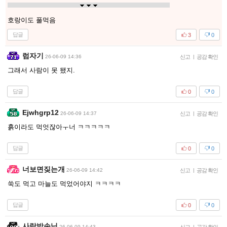
호랑이도 풀먹음
답글
3
0
럼자기
26-06-09 14:36
신고
|
공감 확인
그래서 사람이 못 됐지.
답글
0
0
Ejwhgrp12
26-06-09 14:37
신고
|
공감 확인
흙이라도 먹엇잖아ㅜ너 ㅋㅋㅋㅋㅋ
답글
0
0
너보면짖는개
26-06-09 14:42
신고
|
공감 확인
쑥도 먹고 마늘도 먹었어야지 ㅋㅋㅋㅋ
답글
0
0
사랑방손님
26-06-09 14:43
|