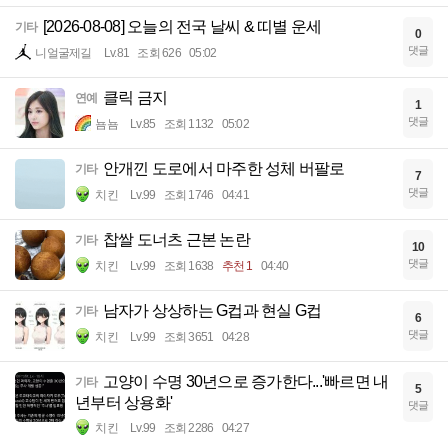
[2026-08-08] 오늘의 전국 날씨 & 띠별 운세
기타
0
댓글
니얼굴제길
Lv.81
조회 626
05:02
클릭 금지
연예
1
댓글
뇸뇸
Lv.85
조회 1132
05:02
안개낀 도로에서 마주한 성체 버팔로
기타
7
댓글
치킨
Lv.99
조회 1746
04:41
찹쌀 도너츠 근본 논란
기타
10
댓글
치킨
Lv.99
조회 1638
추천 1
04:40
남자가 상상하는 G컵과 현실 G컵
기타
6
댓글
치킨
Lv.99
조회 3651
04:28
고양이 수명 30년으로 증가한다...'빠르면 내
기타
5
년부터 상용화'
댓글
치킨
Lv.99
조회 2286
04:27