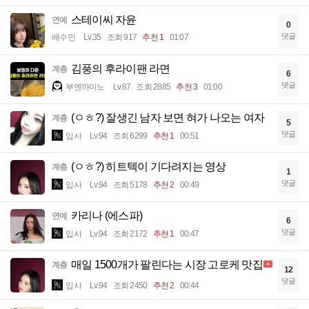
스테이씨 자윤
연예
0
댓글
배수민
Lv.35
조회 917
추천 1
01:07
김풍의 후라이팬 라면
계층
6
댓글
부엔까미노
Lv.87
조회 2885
추천 3
01:00
(ㅇㅎ?) 잘생긴 남자 보면 혀가 나오는 여자
계층
5
댓글
입사
Lv.94
조회 6299
추천 1
00:51
(ㅇㅎ?) 히트텍이 기다려지는 영상
계층
1
댓글
입사
Lv.94
조회 5178
추천 2
00:49
카리나 (에스파)
연예
6
댓글
입사
Lv.94
조회 2172
추천 1
00:47
매일 1500개가 팔린다는 시장 고로케 맛집
계층
12
댓글
입사
Lv.94
조회 2450
추천 2
00:44