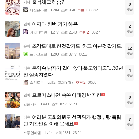
출석체크 해슴?
기타
0
댓글
사실난라쿤
Lv.89
조회 858
추천 1
00:32
어쩌다 한번 키키 하음
연예
2
댓글
어쩌다한번
Lv.77
조회 2143
추천 2
00:27
조감도대로 한것같기도..하고 아닌것같기도..
유머
12
댓글
드라고노브
Lv.90
조회 3777
00:18
폭염속 남자가 길에 앉아 울고있어요”…30년
이슈
4
전 실종자였다
댓글
슬기로움
Lv.92
조회 3487
추천 2
00:05
프로미스나인 쑥쑥 이채영 백지헌
연예
0
댓글
입술돼지
Lv.43
조회 1057
23:56
여러분 국회의원도 선관위가 행정부랑 독립
이슈
7
된 기관인걸 이해 못해요
댓글
소중한바램
Lv.44
조회 1831
23:54