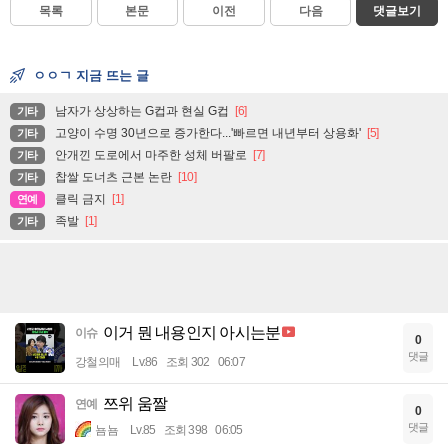
목록
본문
이전
다음
댓글보기
ㅇㅇㄱ 지금 뜨는 글
남자가 상상하는 G컵과 현실 G컵
[6]
기타
고양이 수명 30년으로 증가한다...'빠르면 내년부터 상용화'
[5]
기타
안개낀 도로에서 마주한 성체 버팔로
[7]
기타
찹쌀 도너츠 근본 논란
[10]
기타
클릭 금지
[1]
연예
족발
[1]
기타
이거 뭔 내용인지 아시는분
이슈
0
댓글
강철의매
Lv.86
조회 302
06:07
쯔위 움짤
연예
0
댓글
뇸뇸
Lv.85
조회 398
06:05