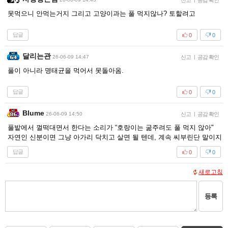
신고
공감 확인
못먹으니 안먹는거지 그리고 고양이과는 풀 먹지않나? 토할려고
답글
0
0
달리는관
26-06-09 14:47
신고
|
공감 확인
풀이 아니라 명태균을 먹어서 못돌아옴.
답글
0
0
Blume
26-06-09 14:50
신고
|
공감 확인
풀밭에서 껄떡대면서 한다는 소리가 “호랑이는 굶주려도 풀 먹지 않아"
자연인 신분이면 그냥 아가리 닥치고 살면 될 텐데, 계속 씨부린단 말이지
답글
0
0
새로고침
등록