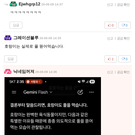
Ejwhgrp12
26-06-09 14:37
신고
|
공감 확인
ㅋㅋㅋㅋㅋㅋㅋㅋ
답글
0
0
그레이션블루
26-06-09 14:35
신고
|
공감 확인
호랑이는 실제로 풀 뜯어먹습니다.
답글
1
0
닉네임꺼져
26-06-09 14:36
신고
|
공감 확인