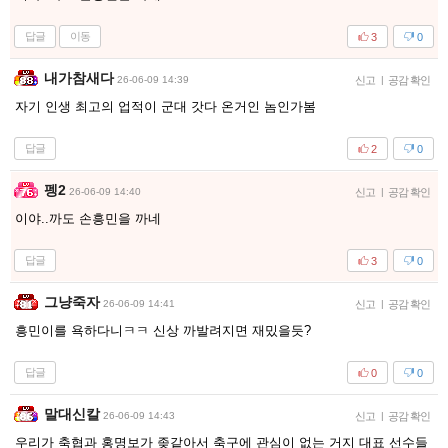
답글
이동
3
0
내가참새다
26-06-09 14:39
신고
|
공감 확인
자기 인생 최고의 업적이 군대 갓다 온거인 놈인가봄
답글
2
0
펭2
26-06-09 14:40
신고
|
공감 확인
이야..까도 손흥민을 까네
답글
3
0
그냥죽자
26-06-09 14:41
신고
|
공감 확인
흥민이를 욕하다니ㅋㅋ 신상 까발려지면 재밌을듯?
답글
0
0
말대신칼
26-06-09 14:43
신고
|
공감 확인
우리가 축협과 홍명보가 좆같아서 축구에 관심이 없는 거지 대표 선수들