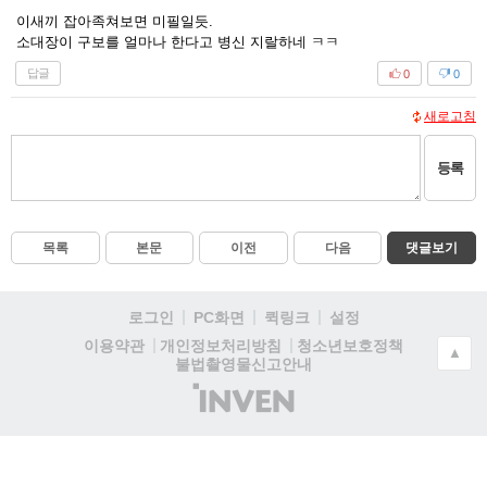
이새끼 잡아족쳐보면 미필일듯.
소대장이 구보를 얼마나 한다고 병신 지랄하네 ㅋㅋ
답글
0
0
새로고침
등록
목록
본문
이전
다음
댓글보기
로그인
PC화면
퀵링크
설정
청소년보호정책
이용약관
개인정보처리방침
▲
불법촬영물신고안내
(주)
인
벤