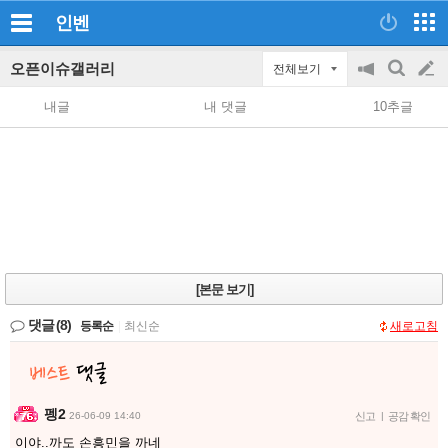
인벤
오픈이슈갤러리
전체보기
공
검
글
지
색
내글
내 댓글
10추글
on/off
쓰
기
[본문 보기]
댓글
(8)
등록순
|
최신순
새로고침
펭2
26-06-09 14:40
신고
|
공감 확인
이야..까도 손흥민을 까네