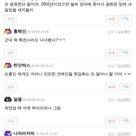
은 응원한단 말이야. 2002년이었으면 벌써 장대에 묶어서 광화문 앞에 내
달았을 새끼들이
답글
0
0
홍해인
26-06-09 15:06
신고
|
공감 확인
군대 뭐 특전사라도 다녀왔나?ㅋㅋ
답글
0
0
하앗박스
26-06-09 15:42
신고
|
공감 확인
손홍민 에게도 저러니 만만한 연예인들 뒷담화는 또 얼마나 할 거야 ㅅㅂ
답글
0
0
알몸
26-06-09 20:43
신고
|
공감 확인
워밍업 때 어케 뛰어야되냐 그럼
답글
0
0
나의바저씨
26-06-15 17:30
신고
|
공감 확인