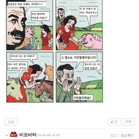
답글
1
0
비요비타
26-06-09 14:50
신고
|
공감 확인