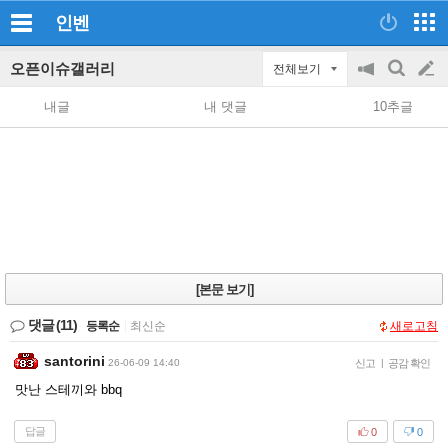
인벤
오픈이슈갤러리
전체보기
공
검
글
지
색
내글
내 댓글
10추글
on/off
쓰
기
[본문 보기]
댓글
(11)
등록순
|
최신순
새로고침
santorini
26-06-09 14:40
신고
|
공감 확인
맛난 스테끼와 bbq
답글
0
0