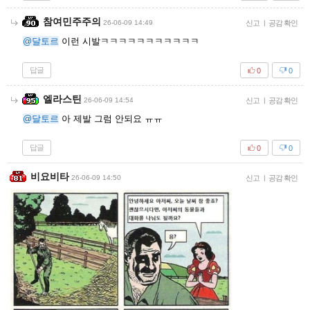
참여민주주의
26-06-09 14:49
신고
|
공감 확인
@달토르
이런 시발ㅋㅋㅋㅋㅋㅋㅋㅋㅋㅋㅋ
답글
0
0
엘라스틴
26-06-09 14:54
신고
|
공감 확인
@달토르
아 제발 그럼 안되요 ㅠㅠ
답글
0
0
비요비타
26-06-09 14:50
신고
|
공감 확인