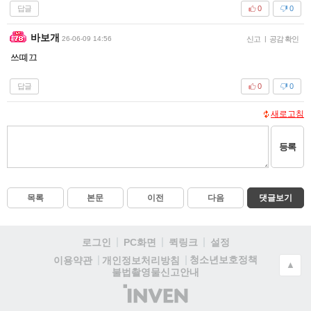
답글
0
0
바보개
26-06-09 14:56
신고
|
공감 확인
쓰뗴끄
답글
0
0
새로고침
등록
목록
본문
이전
다음
댓글보기
로그인
PC화면
퀵링크
설정
청소년보호정책
이용약관
개인정보처리방침
▲
불법촬영물신고안내
(주)
인