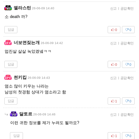
엘라스틴
26-06-09 14:40
신고
|
공감 확인
소 death 까?
답글
0
0
너보면짖는개
26-06-09 14:42
신고
|
공감 확인
업진살 살살 녹았겠넼ㅋㅋ
답글
0
0
썬키킵
26-06-09 14:43
신고
|
공감 확인
염소 많이 키우는 나라는
남성의 첫경험 상대가 염소라고 함
답글
1
0
달토르
26-06-09 14:46
신고
|
공감 확인
이런 귀한 정보를 제가 누려도 될까요?
답글
1
0