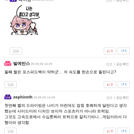
답글
0
0
빌에반스
26-06-09 14:45
신고
|
공감 확인
둘째 짤은 포스피드백이 약하군… 저 속도를 한손으로 돌린다고?
답글
0
0
zephiroth
26-06-09 14:46
신고
|
공감 확인
첫번째 짤의 드라이빙은 나이가 어린데도 엄청 호쾌하게 달린다고 생각
했는데 사이드미러 디자인 보이까 스포츠카가 아니라 트럭임.
그것도 고속도로에서 수십톤짜리 트럭으로 칼치기라니...게임이라서 다
행이라 생각함.
답글
0
0