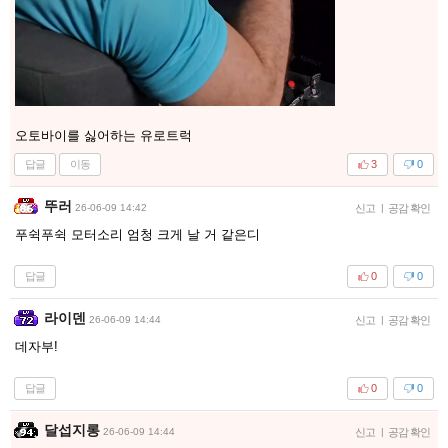
오토바이를 싫어하는 유로트럭
답글
이동
3
0
뚜러
26-06-09 14:42
신고
|
공감 확인
푸쉭푸쉭 모터소리 엄청 크게 날 거 같은디
답글
0
0
라이덴
26-06-09 14:44
신고
|
공감 확인
데자부!
답글
0
0
달섭지롱
26-06-09 14:44
신고
|
공감 확인