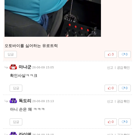
오토바이를 싫어하는 유로트럭
답글
3
0
마나군
26-06-09 15:05
신고
|
공감 확인
확인사살ㅋㅋ크
답글
0
0
독도리
26-06-09 15:13
신고
|
공감 확인
아니 손은 왜 ㅋㅋㅋ
답글
0
0
라이덴
26-06-09 15:15
신고
|
공감 확인