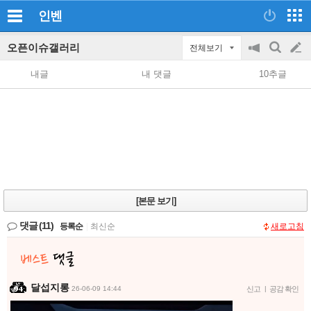
인벤
오픈이슈갤러리
전체보기
공
검
글
지
색
내글
내 댓글
10추글
on/off
쓰
기
[본문 보기]
댓글
(11)
등록순
|
최신순
새로고침
달섭지롱
26-06-09 14:44
신고
|
공감 확인