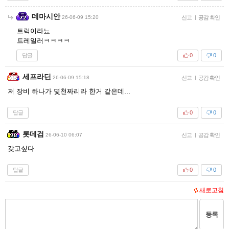
데마시안
26-06-09 15:20
신고
|
공감 확인
트럭이라뇨
트레일러ㅋㅋㅋㅋ
답글
0
0
세프라딘
26-06-09 15:18
신고
|
공감 확인
저 장비 하나가 몇천짜리라 한거 같은데...
답글
0
0
롯데검
26-06-10 06:07
신고
|
공감 확인
갖고싶다
답글
0
0
새로고침
등록