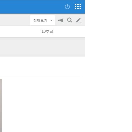
전체보기
공
검
글
지
색
10추글
on/off
쓰
기