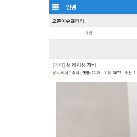
인벤
오픈이슈갤러리
내글
[기타]
심 레이싱 장비
니카이도후미
댓글: 11 개
조회:
3677
추천:
1