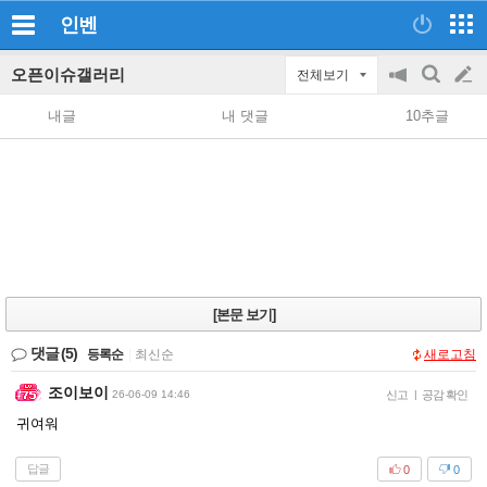
인벤
오픈이슈갤러리
전체보기
공
검
글
지
색
내글
내 댓글
10추글
on/off
쓰
기
[본문 보기]
댓글
(5)
등록순
|
최신순
새로고침
조이보이
26-06-09 14:46
신고
|
공감 확인
귀여워
답글
0
0