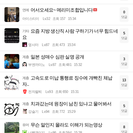
어서오세요~ 메리미조합입니다
연예
0
댓글
아이스티이
Lv.32
조회 157
15:34
요즘 지방 생산직 사람 구하기가 너무 힘드네
기타
5
요
댓글
옆사마
Lv.87
조회 473
15:34
일본 성매수 심판 실명 공개
계층
3
댓글
부엔까미노
Lv.87
조회 481
15:32
고속도로 미납 통행료 징수에 개빡친 체납
계층
13
자..
댓글
전자팔찌
Lv.93
조회 650
15:31
치과갔는데 원장이 남친 있냐고 물어봐서
계층
5
댓글
강슬기
Lv.94
조회 772
15:29
무슨 말인지 몰라도 이해가 되는영상
유머
8
댓글
너빨갱이지
Lv.86
조회 594
15:28