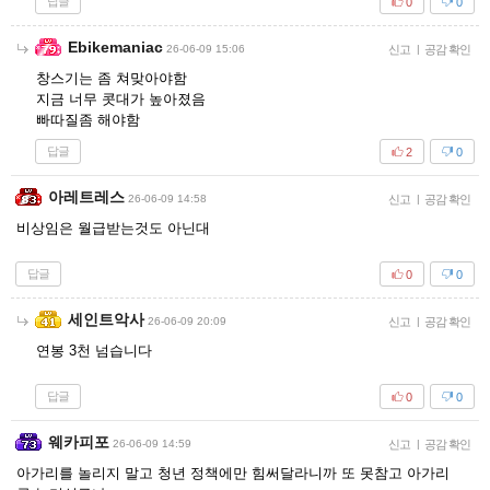
답글
0
0
Ebikemaniac
26-06-09 15:06
신고
|
공감 확인
창스기는 좀 쳐맞아야함
지금 너무 콧대가 높아졌음
빠따질좀 해야함
답글
2
0
아레트레스
26-06-09 14:58
신고
|
공감 확인
비상임은 월급받는것도 아닌대
답글
0
0
세인트악사
26-06-09 20:09
신고
|
공감 확인
연봉 3천 넘습니다
답글
0
0
웨카피포
26-06-09 14:59
신고
|
공감 확인
아가리를 놀리지 말고 청년 정책에만 힘써달라니까 또 못참고 아가리