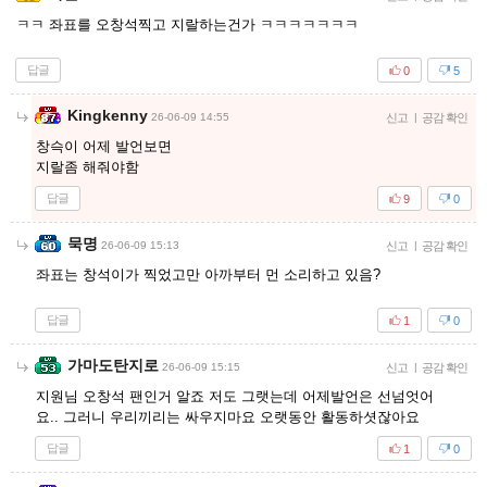
ㅋㅋ 좌표를 오창석찍고 지랄하는건가 ㅋㅋㅋㅋㅋㅋㅋ
답글
0
5
Kingkenny
26-06-09 14:55
신고
|
공감 확인
창슥이 어제 발언보면
지랄좀 해줘야함
답글
9
0
묵명
26-06-09 15:13
신고
|
공감 확인
좌표는 창석이가 찍었고만 아까부터 먼 소리하고 있음?
답글
1
0
가마도탄지로
26-06-09 15:15
신고
|
공감 확인
지원님 오창석 팬인거 알죠 저도 그랫는데 어제발언은 선넘엇어
요.. 그러니 우리끼리는 싸우지마요 오랫동안 활동하셧잖아요
답글
1
0