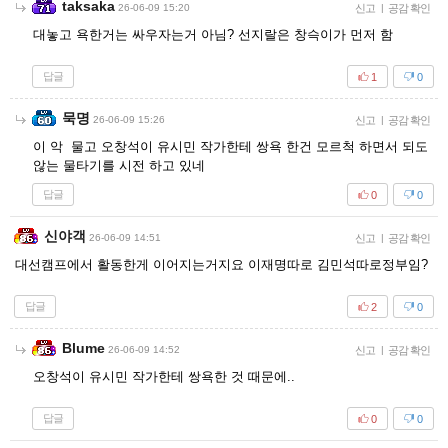
taksaka
26-06-09 15:20
신고
|
공감 확인
대놓고 욕한거는 싸우자는거 아님? 선지랄은 창슥이가 먼저 함
답글
1
0
묵명
26-06-09 15:26
신고
|
공감 확인
이 악 물고 오창석이 유시민 작가한테 쌍욕 한건 모르척 하면서 되도
않는 물타기를 시전 하고 있네
답글
0
0
신야객
26-06-09 14:51
신고
|
공감 확인
대선캠프에서 활동한게 이어지는거지요 이재명따로 김민석따로정부임?
답글
2
0
Blume
26-06-09 14:52
신고
|
공감 확인
오창석이 유시민 작가한테 쌍욕한 것 때문에..
답글
0
0