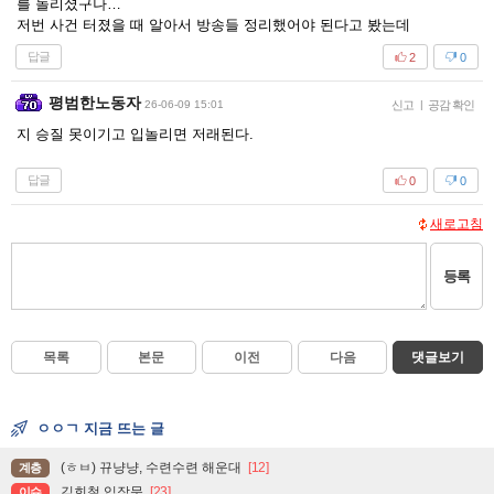
를 놀리셨구나…
저번 사건 터졌을 때 알아서 방송들 정리했어야 된다고 봤는데
답글
2
0
평범한노동자
26-06-09 15:01
신고
|
공감 확인
지 승질 못이기고 입놀리면 저래된다.
답글
0
0
새로고침
등록
목록
본문
이전
다음
댓글보기
ㅇㅇㄱ 지금 뜨는 글
(ㅎㅂ) 뀨냥냥, 수련수련 해운대
[12]
계층
김희철 입장문
[23]
이슈