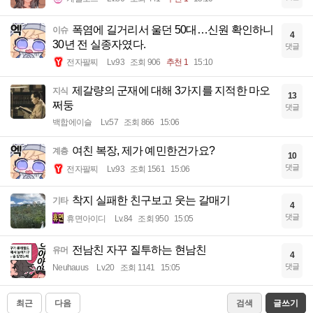
폭염에 길거리서 울던 50대…신원 확인하니
이슈
4
30년 전 실종자였다.
댓글
전자팔찌
Lv.93
조회 906
추천 1
15:10
제갈량의 군재에 대해 3가지를 지적한 마오
지식
13
쩌둥
댓글
백합에이슬
Lv.57
조회 866
15:06
여친 복장, 제가 예민한건가요?
계층
10
댓글
전자팔찌
Lv.93
조회 1561
15:06
착지 실패한 친구보고 웃는 갈매기
기타
4
댓글
휴면아이디
Lv.84
조회 950
15:05
전남친 자꾸 질투하는 현남친
유머
4
댓글
Neuhauus
Lv.20
조회 1141
15:05
최근
다음
검색
글쓰기