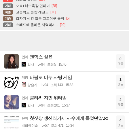
ㅇㅎ) 해수욕장 민폐녀
[28]
기타
고등학교 동창 레전드
[11]
계층
갑자기 생긴 일본 고교야구 규칙
[5]
계층
스레드에 올라온 재력과시...
[10]
기타
엔믹스 설윤
연예
0
댓글
입사
Lv.94
조회 5
15:40
타블로 비누 사탕 게임
계층
1
댓글
강슬기
Lv.94
조회 143
15:38
클라씨 지민 워터밤
연예
2
댓글
입사
Lv.94
조회 201
15:37
첫짓장 생산직가서 사수에게 들었던말.txt
유머
4
댓글
백합에이슬
Lv.57
조회 471
15:34