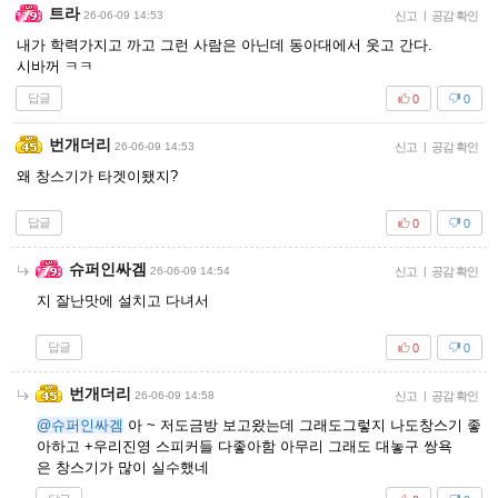
트라
26-06-09 14:53
신고
|
공감 확인
내가 학력가지고 까고 그런 사람은 아닌데 동아대에서 웃고 간다.
시바꺼 ㅋㅋ
답글
0
0
번개더리
26-06-09 14:53
신고
|
공감 확인
왜 창스기가 타겟이됐지?
답글
0
0
슈퍼인싸겜
26-06-09 14:54
신고
|
공감 확인
지 잘난맛에 설치고 다녀서
답글
0
0
번개더리
26-06-09 14:58
신고
|
공감 확인
@슈퍼인싸겜
아 ~ 저도금방 보고왔는데 그래도그렇지 나도창스기 좋
아하고 +우리진영 스피커들 다좋아함 아무리 그래도 대놓구 쌍욕
은 창스기가 많이 실수했네