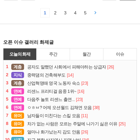
1
2
3
4
5
오픈 이슈 갤러리 화제글
오늘의 화제
주간
월간
이슈
1
계층
[26]
공자도 말했던 사회에서 피해야하는 상급자
2
지식
[14]
중력댐의 건축해부도
3
계층
[23]
산업혁명때 영국 노동자 숙소
4
연예
[16]
리센느 프리티걸 음중 1위~
5
연예
[23]
다음주 놀토 리센느 출연...
6
연예
[38]
ㅇㅎㅂ? 어제 오션월드 김채연 모음
7
유머
[11]
남자들이 미친다는 스킬 모음
8
유머
[25]
차가 없는 사람은 모르는 주말에 나가기 싫은 이유
9
유머
[26]
얼마나 화가났는지 감도 안옴
10