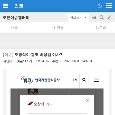
인벤
오픈이슈갤러리
전체보기
공
검
글
지
색
내글
내 댓글
10추글
on/off
쓰
기
[이슈]
오창석이 캠코 비상임 이사?
파인더1
댓글: 17 개
조회:
4162
추천:
1
2026-06-09 14:48:31