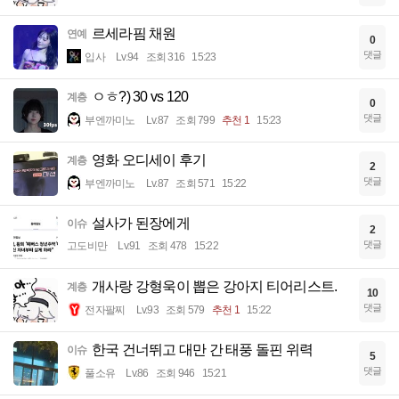
르세라핌 채원
연예
0
댓글
입사
Lv.94
조회 316
15:23
ㅇㅎ?) 30 vs 120
계층
0
댓글
부엔까미노
Lv.87
조회 799
추천 1
15:23
영화 오디세이 후기
계층
2
댓글
부엔까미노
Lv.87
조회 571
15:22
설사가 된장에게
이슈
2
댓글
고도비만
Lv.91
조회 478
15:22
개사랑 강형욱이 뽑은 강아지 티어리스트.
계층
10
댓글
전자팔찌
Lv.93
조회 579
추천 1
15:22
한국 건너뛰고 대만 간 태풍 돌핀 위력
이슈
5
댓글
풀소유
Lv.86
조회 946
15:21