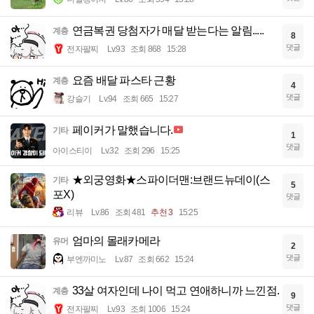
연금복권 당첨자가 매달 받는다는 알림.....
계층
8
댓글
전자팔찌
Lv.93
조회 868
15:28
요즘 배달 파스타 근황
계층
4
댓글
강슬기
Lv.94
조회 665
15:27
페이커가 말했습니다.
기타
1
댓글
아이스티이
Lv.32
조회 296
15:25
★외궁영화★스파이더맨:브랜드뉴데이(스
기타
5
포X)
댓글
리뷰
Lv.86
조회 481
추천 3
15:25
엄마의 몰래카메라
유머
2
댓글
부엔까미노
Lv.87
조회 662
15:24
33살 여자인데 나이 먹고 연애하니까 느낀점.
계층
9
댓글
전자팔찌
Lv.93
조회 1006
15:24