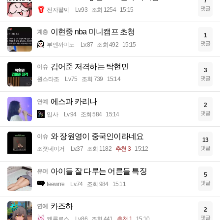
7
댓글
전자팔찌
Lv.93
조회 1254
15:15
이현중 nba 미니캠프 초청
계층
1
댓글
부엔까미노
Lv.87
조회 492
15:15
김어준 저격하는 탁현민
이슈
3
댓글
원스타조
Lv.75
조회 739
15:14
에스파 카리나
연예
2
댓글
입사
Lv.94
조회 584
15:14
와 장원영이 중국인이라네요
이슈
13
댓글
조졋네이거
Lv.37
조회 1182
추천 3
15:12
아이들 잘 다루는 어른들 특징
유머
5
댓글
Ieewrre
Lv.74
조회 984
15:11
카즈하
연예
2
댓글
케를로스
Lv.86
조회 441
추천 1
15:10