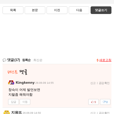
목록
본문
이전
다음
댓글쓰기
댓글
(17)
등록순
|
최신순
새로고침
Kingkenny
26-06-09 14:55
신고
|
공감 확인
창슥이 어제 발언보면
지랄좀 해줘야함
답글
이동
9
0
지원뜨
26-06-09 14:50
신고
|
공감 확인