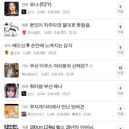
유나 (ITZY)
연예
2
댓글
입사
Lv.94
조회 356
15:21
본인이 차주라면 절대로 못참음.
계층
9
댓글
전자팔찌
Lv.93
조회 823
15:19
배드신후 손안에 느껴지는 감각
유머
5
댓글
풀소유
Lv.86
조회 967
15:19
무선 마우스 여러분의 선택은?
기타
12
댓글
특대형피자
Lv.62
조회 531
15:19
워터밤 부산 예나
연예
2
댓글
입사
Lv.94
조회 658
15:17
무지개다리에서 만난 반려견
기타
4
댓글
휴면아이디
Lv.84
조회 688
추천 1
15:16
180cm 124kg 헬스 18년차 아버님.
계층