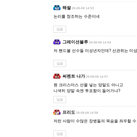
해쌀
26-06-09 14:53
논리를 창조하는 수준이네
답글
그레이션블루
26-06-09 14:54
저 핸드볼 선수들 미성년자인데? 선관위는 미성
답글
써펜트 나가
26-06-09 14:57
뭔 크리스마스 선물 넣는 양말도 아니고
니색히 양말 속엔 투표함이 들어가냐?
답글
프리도
26-06-09 14:58
저런 사람이 수많은 장병들의 목숨을 좌우할 수
답글