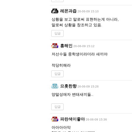
레몬과즙
26-06-09 15:10
상황을 보고 말로써 표현하는게 아니라,
말로써 상황을 창조하고 있음.
답글
홍해인
26-06-09 15:12
저선수들 중학생이라더라 새끼야
적당히해라
답글
므흣한향
26-06-09 15:26
양말성애자 변태새끼들..
답글
파란색이좋아
26-06-09 15:36
아아아아악