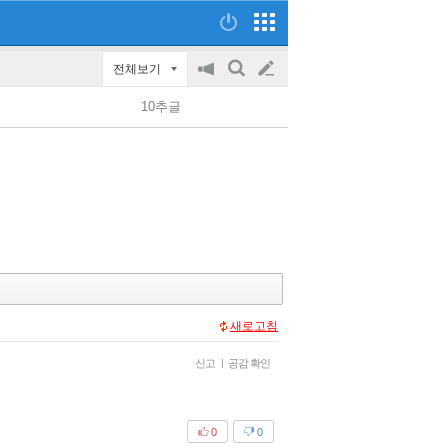
전체보기
공
검
글
지
색
10추글
on/off
쓰
기
새로고침
신고
|
공감 확인
0
0