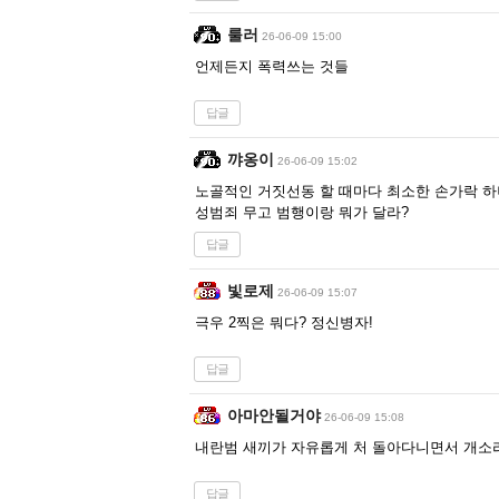
룰러
26-06-09 15:00
언제든지 폭력쓰는 것들
답글
꺄옹이
26-06-09 15:02
노골적인 거짓선동 할 때마다 최소한 손가락 하
성범죄 무고 범행이랑 뭐가 달라?
답글
빛로제
26-06-09 15:07
극우 2찍은 뭐다? 정신병자!
답글
아마안될거야
26-06-09 15:08
내란범 새끼가 자유롭게 처 돌아다니면서 개소
답글