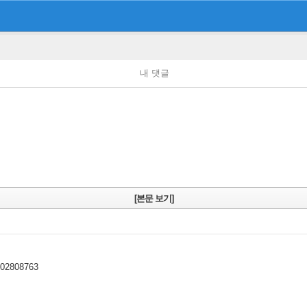
내 댓글
[본문 보기]
0002808763